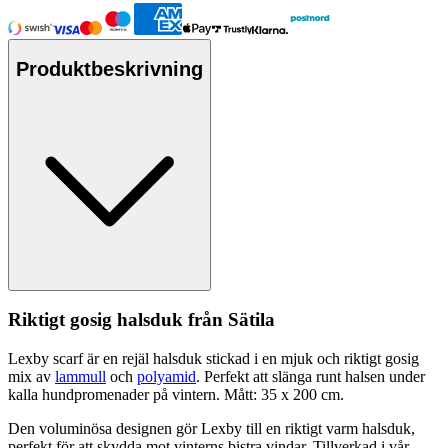
Produktbeskrivning
Riktigt gosig halsduk från Sätila
Lexby scarf är en rejäl halsduk stickad i en mjuk och riktigt gosig
mix av
lammull
och
polyamid
.
Pe
rfekt att slänga runt halsen under
kalla hundpromenader på vintern. Mått: 35 x 200 cm.
Den voluminösa designen gör Lexby till en riktigt varm halsduk,
pe
rfekt för att skydda mot vinterns bistra vindar. Tillverkad i vår