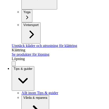
Yoga
Vintersport
Upptäck kläder och utrustning för klättring
Klättring
Se produkter för löpning
Löpning
Tips & guider
Allt inom Tips & guider
Vårda & reparera