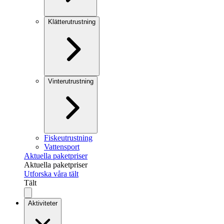
Klätterutrustning
Vinterutrustning
Fiskeutrustning
Vattensport
Aktuella paketpriser
Aktuella paketpriser
Utforska våra tält
Tält
Aktiviteter