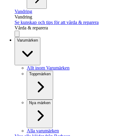
Vandring
Vandring
Se kunskap och tips för att vårda & reparera
Vårda & reparera
Varumärken
Allt inom Varumärken
Toppmärken
Nya märken
Alla varumärken