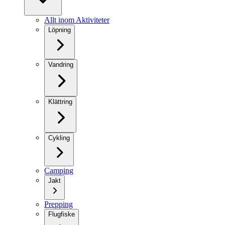
Allt inom Aktiviteter
Löpning
Vandring
Klättring
Cykling
Camping
Jakt
Prepping
Flugfiske