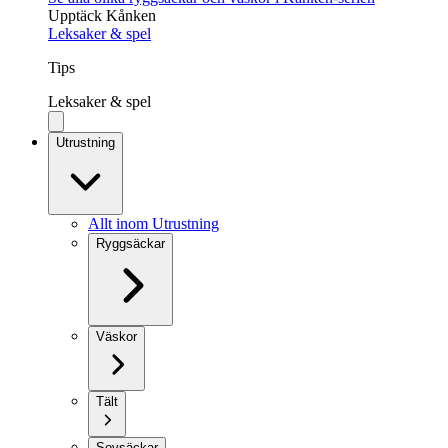
Upptäck Kånken
Leksaker & spel
Tips
Leksaker & spel
Utrustning
Allt inom Utrustning
Ryggsäckar
Väskor
Tält
Sovsäckar