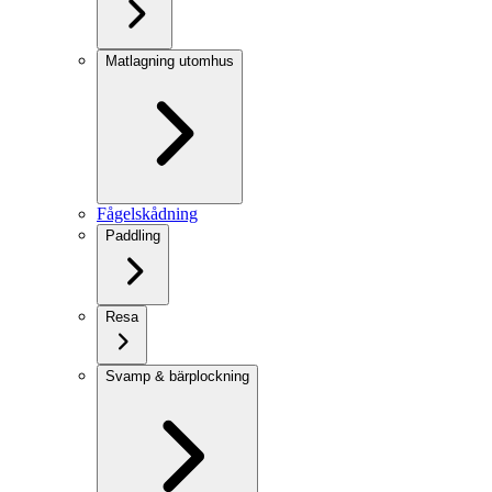
Matlagning utomhus
Fågelskådning
Paddling
Resa
Svamp & bärplockning