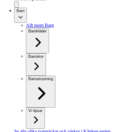
Barn
Allt inom Barn
Barnkläder
Barnskor
Barnutrustning
Vi tipsar
Se alla olika ryggsäckar och väskor i Kånken-serien