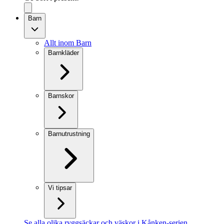
Barn
Allt inom Barn
Barnkläder
Barnskor
Barnutrustning
Vi tipsar
Se alla olika ryggsäckar och väskor i Kånken-serien