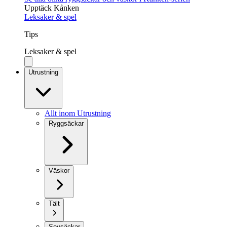
Upptäck Kånken
Leksaker & spel
Tips
Leksaker & spel
Utrustning
Allt inom Utrustning
Ryggsäckar
Väskor
Tält
Sovsäckar