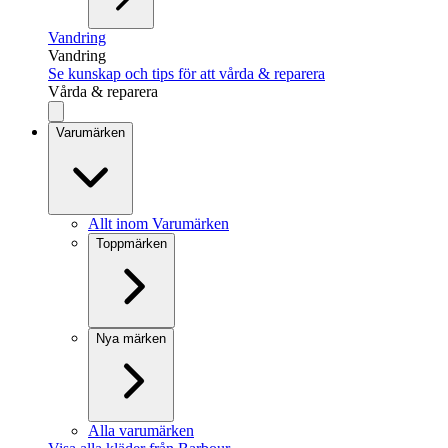
Vandring
Vandring
Se kunskap och tips för att vårda & reparera
Vårda & reparera
Varumärken
Allt inom Varumärken
Toppmärken
Nya märken
Alla varumärken