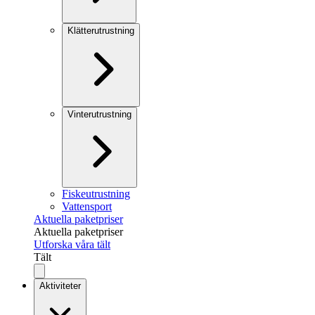
Klätterutrustning
Vinterutrustning
Fiskeutrustning
Vattensport
Aktuella paketpriser
Aktuella paketpriser
Utforska våra tält
Tält
Aktiviteter