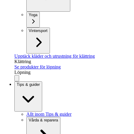
Yoga
Vintersport
Upptäck kläder och utrustning för klättring
Klättring
Se produkter för löpning
Löpning
Tips & guider
Allt inom Tips & guider
Vårda & reparera