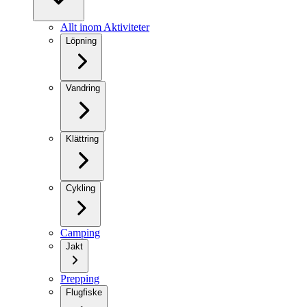
Allt inom Aktiviteter
Löpning
Vandring
Klättring
Cykling
Camping
Jakt
Prepping
Flugfiske