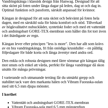
Vandringskänga i klassisk design från Hanwag. Designad för att
sitta skönt på foten under långa dagar på leden, dag ut och dag in.
Optimal funktion och
pa
ssform, särskilt an
pa
ssad för kvinnor.
Kängan är designad för att suta skönt och bekvämt på foten hela
dagen, med en särskild sula för bästa komfort och stöd. Tillverkad
av högkvalitativt nubuckläder, syntetiskt foder och med ett
vattentät
t
och andningsbart GORE-TEX-membran som håller din fot torr även
i det ihärdigaste av regn.
Kängan lever efter princi
pe
n "less is more". Den har allt som krävs
av en bra vandringskänga, fri från onödiga krusid
ull
er – en pålitlig
följeslagare för både korta och långa äventyr med andra ord.
Den enkla och robusta designen med färre sömmar gör kängan tålig
mot smuts och enkel att vårda,
pe
rfekt för långa vandringar då skon
utsätts för många prövningar.
I varierande och utmanande terräng får du utmärkt gre
pp
och
stabilitet tack vare den markanta hälen och Vibram Fuoraska-sulan
med sitt 6,5 mm dju
pa
mönster.
I korthet
Vattentät
t och andningsbart GORE-TEX-membran
Vibram Fuoraska-sula med 6,5 mm mönsterdjup