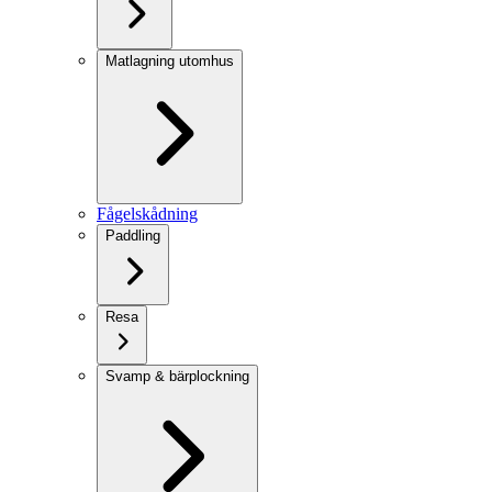
Matlagning utomhus
Fågelskådning
Paddling
Resa
Svamp & bärplockning