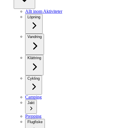
Allt inom Aktiviteter
Löpning
Vandring
Klättring
Cykling
Camping
Jakt
Prepping
Flugfiske