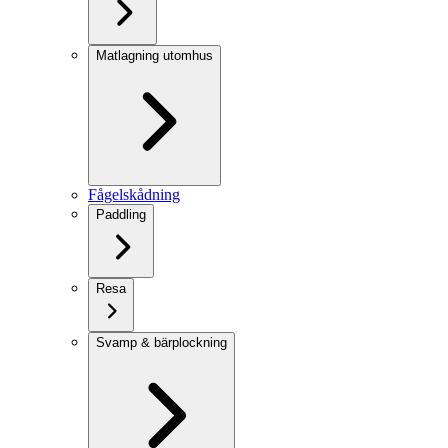
Matlagning utomhus
Fågelskådning
Paddling
Resa
Svamp & bärplockning