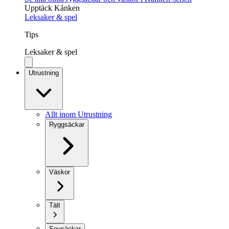
Upptäck Kånken
Leksaker & spel
Tips
Leksaker & spel
Utrustning
Allt inom Utrustning
Ryggsäckar
Väskor
Tält
Sovsäckar