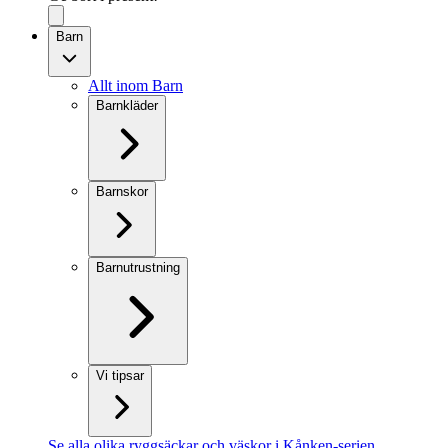
Barn
Allt inom Barn
Barnkläder
Barnskor
Barnutrustning
Vi tipsar
Se alla olika ryggsäckar och väskor i Kånken-serien