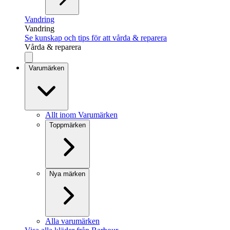
Vandring
Vandring
Se kunskap och tips för att vårda & reparera
Vårda & reparera
Varumärken
Allt inom Varumärken
Toppmärken
Nya märken
Alla varumärken