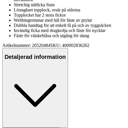
Stretch
ig nätficka fram
Löstagbart to
pp
lock, resår på sidorna
To
pp
locket har 2 stora fickor
Webbingremmar med hål för fäste av prylar
Dubbla handtag för att enkelt få på och av ryggsäcken
Invändig ficka med dragkedja och fäste för nycklar
Fäste för vätskeblåsa och utgång för slang
Artikelnummer: 20520484
SKU: 400002836262
Detaljerad information