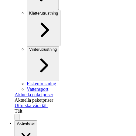
Klätterutrustning
Vinterutrustning
Fiskeutrustning
Vattensport
Aktuella paketpriser
Aktuella paketpriser
Utforska våra tält
Tält
Aktiviteter