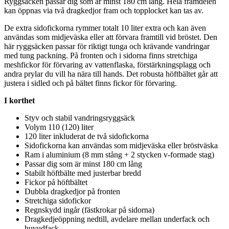
Ryggsäcken
pa
ssar dig som är minst 180 cm lång. Hela framdelen
kan ö
pp
nas via två dragkedjor fram och to
pp
locket kan tas av.
De extra sidofickorna rymmer totalt 10 liter extra och kan även
användas som midjeväska eller att förvara framtill vid bröstet. Den
här ryggsäcken
pa
ssar för riktigt tunga och krävande vandringar
med tung
pa
ckning. På fronten och i sidorna finns
stretch
iga
meshfickor för förvaring av vatten
fla
ska, förstärkningsplagg och
andra prylar du vill ha nära till hands. Det robusta höftbältet går att
justera i sidled och på bältet finns fickor för förvaring.
I korthet
Styv och stabil vandringsryggsäck
Volym 110 (120) liter
120 liter inkluderat de två sidofickorna
Sidofickorna kan användas som midjeväska eller bröstväska
Ram i aluminium (8 mm stång + 2 stycken v-formade stag)
Pa
ssar dig som är minst 180 cm lång
Stabilt höftbälte med justerbar bredd
Fickor på höftbältet
Dubbla dragkedjor på fronten
Stretch
iga sidofickor
Regnskydd ingår (fästkrokar på sidorna)
Dragkedjeö
pp
ning nedtill, avdelare mellan underfack och
huvudfack