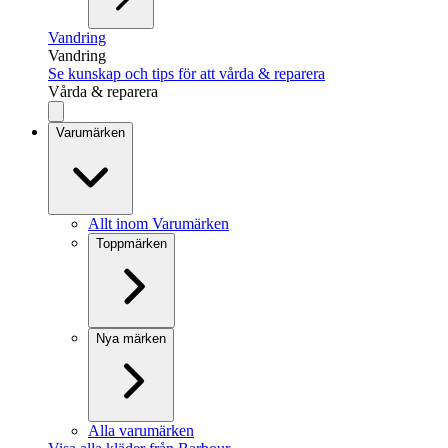
Vandring
Vandring
Se kunskap och tips för att vårda & reparera
Vårda & reparera
Varumärken
Allt inom Varumärken
Toppmärken
Nya märken
Alla varumärken