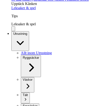
Upptäck Kånken
Leksaker & spel
Tips
Leksaker & spel
Utrustning
Allt inom Utrustning
Ryggsäckar
Väskor
Tält
Sovsäckar