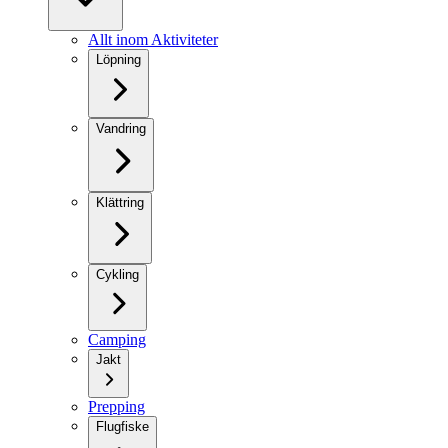
Allt inom Aktiviteter
Löpning
Vandring
Klättring
Cykling
Camping
Jakt
Prepping
Flugfiske