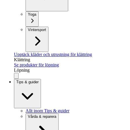
Yoga
Vintersport
Upptäck kläder och utrustning för klättring
Klättring
Se produkter för löpning
Löpning
Tips & guider
Allt inom Tips & guider
Vårda & reparera