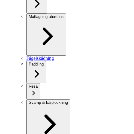
Matlagning utomhus
Fågelskådning
Paddling
Resa
Svamp & bärplockning