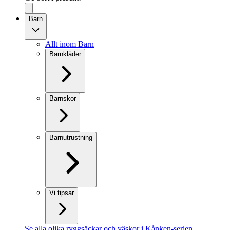
Barn
Allt inom Barn
Barnkläder
Barnskor
Barnutrustning
Vi tipsar
Se alla olika ryggsäckar och väskor i Kånken-serien