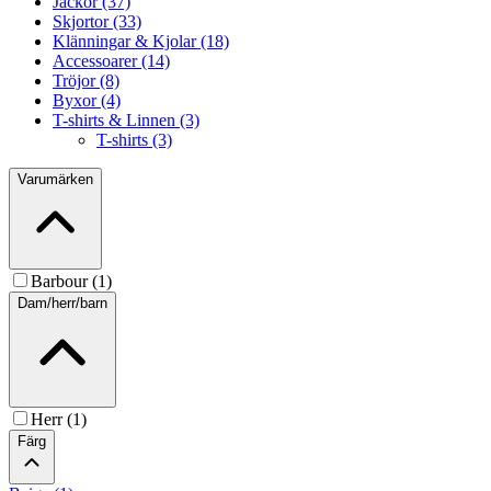
Jackor (37)
Skjortor (33)
Klänningar & Kjolar (18)
Accessoarer (14)
Tröjor (8)
Byxor (4)
T-shirts & Linnen (3)
T-shirts (3)
Varumärken
Barbour (1)
Dam/herr/barn
Herr (1)
Färg