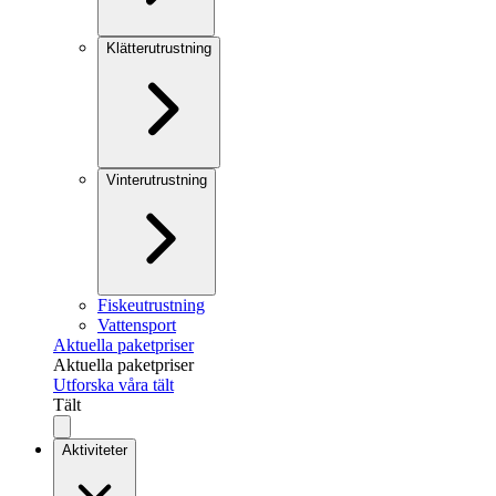
Klätterutrustning
Vinterutrustning
Fiskeutrustning
Vattensport
Aktuella paketpriser
Aktuella paketpriser
Utforska våra tält
Tält
Aktiviteter