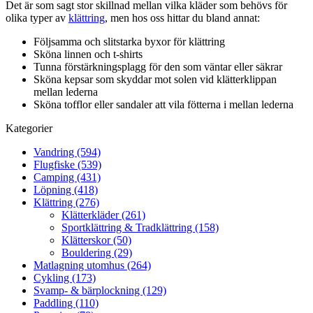
Det är som sagt stor skillnad mellan vilka kläder som behövs för
olika typer av
klättring
, men hos oss hittar du bland annat:
Följsamma och slitstarka byxor för klättring
Sköna linnen och t-shirts
Tunna förstärkningsplagg för den som väntar eller säkrar
Sköna kepsar som skyddar mot solen vid klätterklippan
mellan lederna
Sköna tofflor eller sandaler att vila fötterna i mellan lederna
Kategorier
Vandring (594)
Flugfiske (539)
Camping (431)
Löpning (418)
Klättring (276)
Klätterkläder (261)
Sportklättring & Tradklättring (158)
Klätterskor (50)
Bouldering (29)
Matlagning utomhus (264)
Cykling (173)
Svamp- & bärplockning (129)
Paddling (110)