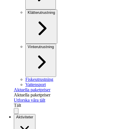
Klätterutrustning
Vinterutrustning
Fiskeutrustning
Vattensport
Aktuella paketpriser
Aktuella paketpriser
Utforska våra tält
Tält
Aktiviteter