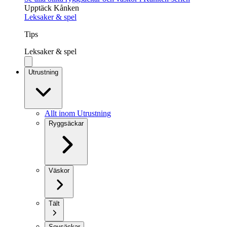
Upptäck Kånken
Leksaker & spel
Tips
Leksaker & spel
Utrustning
Allt inom Utrustning
Ryggsäckar
Väskor
Tält
Sovsäckar