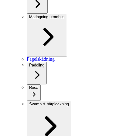
Matlagning utomhus
Fågelskådning
Paddling
Resa
Svamp & bärplockning