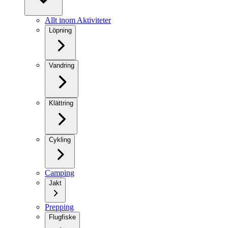
Allt inom Aktiviteter
Löpning
Vandring
Klättring
Cykling
Camping
Jakt
Prepping
Flugfiske