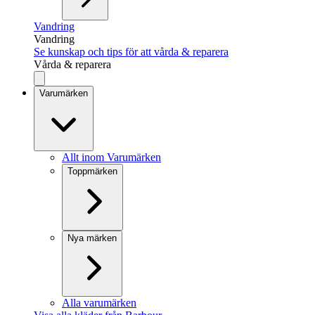
Vandring
Vandring
Se kunskap och tips för att vårda & reparera
Vårda & reparera
Varumärken
Allt inom Varumärken
Toppmärken
Nya märken
Alla varumärken