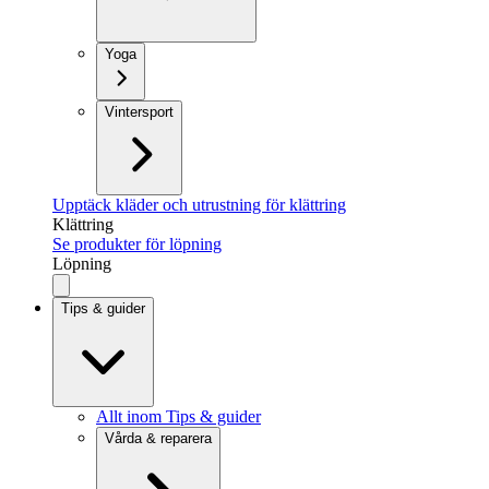
Yoga
Vintersport
Upptäck kläder och utrustning för klättring
Klättring
Se produkter för löpning
Löpning
Tips & guider
Allt inom Tips & guider
Vårda & reparera