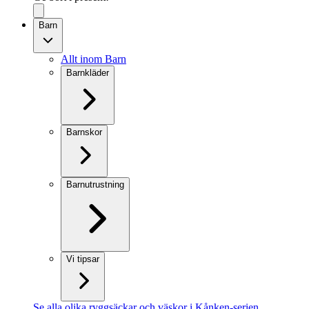
Barn
Allt inom Barn
Barnkläder
Barnskor
Barnutrustning
Vi tipsar
Se alla olika ryggsäckar och väskor i Kånken-serien