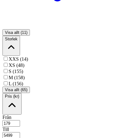
Visa allt (11)
Storlek
XXS (14)
XS (48)
S (155)
M (158)
L (156)
Visa allt (65)
Pris (kr)
Från
Till