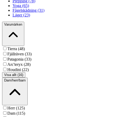
Prepping (78)
Yoga (65)
Fågelskådning (31)
Läger (23)
Varumärken
Tierra (48)
Fjällräven (33)
Patagonia (33)
Arc'teryx (28)
Houdini (22)
Visa allt (16)
Dam/herr/barn
Herr (125)
Dam (115)