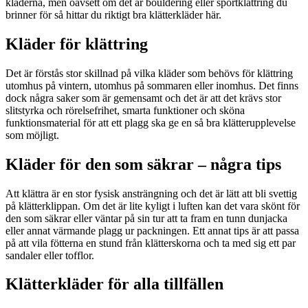
kläderna, men oavsett om det är bouldering eller sportklättring du
brinner för så hittar du riktigt bra klätterkläder här.
Kläder för klättring
Det är förstås stor skillnad på vilka kläder som behövs för klättring
utomhus på vintern, utomhus på sommaren eller inomhus. Det finns
dock några saker som är gemensamt och det är att det krävs stor
slitstyrka och rörelsefrihet, smarta funktioner och sköna
funktionsmaterial för att ett plagg ska ge en så bra klätterupplevelse
som möjligt.
Kläder för den som säkrar – några tips
Att klättra är en stor fysisk ansträngning och det är lätt att bli svettig
på klätterklippan. Om det är lite kyligt i luften kan det vara skönt för
den som säkrar eller väntar på sin tur att ta fram en tunn dunjacka
eller annat värmande plagg ur packningen. Ett annat tips är att passa
på att vila fötterna en stund från klätterskorna och ta med sig ett par
sandaler eller tofflor.
Klätterkläder för alla tillfällen