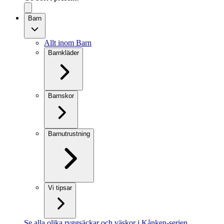
Barn
Allt inom Barn
Barnkläder
Barnskor
Barnutrustning
Vi tipsar
Se alla olika ryggsäckar och väskor i Kånken-serien