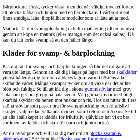
Bärplockare. Fusk, tycker vissa, men det går väldigt mycket fortare
att plocka blåbär och lingon med en bärplockare. I vårt sortiment
finns smidiga, lätta, ihopfällbara modeller som är lätta att ta med.
Mattork. Ta din svampplockning och din matlagning till en ny nivå
genom att köpa en mattork (eller matugn som det också kallas). Då
kan du lätt torka svamp så att den håller länge.
Kläder för svamp- & bärplockning
Klä dig rätt för svamp- och bärplockningen så blir det roligare att
vara ute länge. Genom att klä dig i lager på lager med bra
skalkläder
ytterst håller du dig torr och alldeles lagom varm i höstens alla
skiftande väder. Många svampar tycker om att växa där det är lite
blött och fuktigt. Se till att klä dig i sköna
gummistövlar
med grov
sula som ger bra grepp på hala stenar. Välj gärna stövlar med högt
skaft så skyddar du benen mot buskar och ris. Hos oss hittar du flera
sköna stövlar som passar bra för svampplockning och friluftsliv i
skogen, välj mellan välkända märken som Tretorn och Arxus. Se till
att alla i sällskapet är klädda för friluftsliv, självklart har vi ett bra
sortiment av kläder och skor för barn och junior också.
Är du nybörjare och vill lära dig mer om att
plocka svamp &
bärplockning
? Se vår guide:
Plocka svamp för nybörjare
.