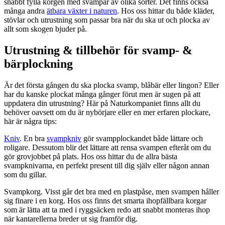
snabbt fylla korgen med svampar av olika sorter. Det finns också
många andra
ätbara växter i naturen
. Hos oss hittar du både kläder,
stövlar och utrustning som passar bra när du ska ut och plocka av
allt som skogen bjuder på.
Utrustning & tillbehör för svamp- &
bärplockning
Är det första gången du ska plocka svamp, blåbär eller lingon? Eller
har du kanske plockat många gånger förut men är sugen på att
uppdatera din utrustning? Här på Naturkompaniet finns allt du
behöver oavsett om du är nybörjare eller en mer erfaren plockare,
här är några tips:
Kniv
. En bra
svampkniv
gör svampplockandet både lättare och
roligare. Dessutom blir det lättare att rensa svampen efteråt om du
gör grovjobbet på plats. Hos oss hittar du de allra bästa
svampknivarna, en perfekt present till dig själv eller någon annan
som du gillar.
Svampkorg. Visst går det bra med en plastpåse, men svampen håller
sig finare i en korg. Hos oss finns det smarta ihopfällbara korgar
som är lätta att ta med i ryggsäcken redo att snabbt monteras ihop
när kantarellerna breder ut sig framför dig.