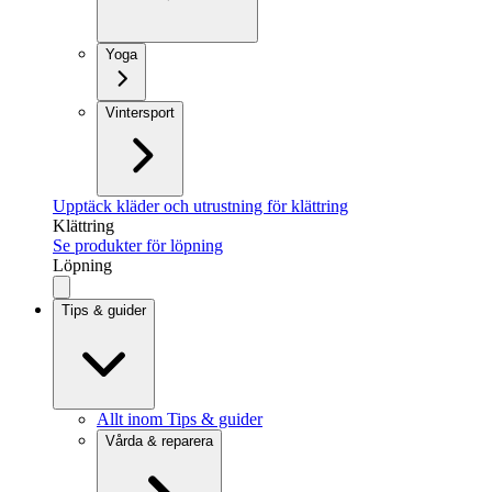
Yoga
Vintersport
Upptäck kläder och utrustning för klättring
Klättring
Se produkter för löpning
Löpning
Tips & guider
Allt inom Tips & guider
Vårda & reparera