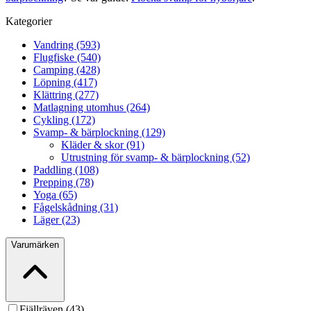
Kategorier
Vandring (593)
Flugfiske (540)
Camping (428)
Löpning (417)
Klättring (277)
Matlagning utomhus (264)
Cykling (172)
Svamp- & bärplockning (129)
Kläder & skor (91)
Utrustning för svamp- & bärplockning (52)
Paddling (108)
Prepping (78)
Yoga (65)
Fågelskådning (31)
Läger (23)
Varumärken
Fjällräven (43)