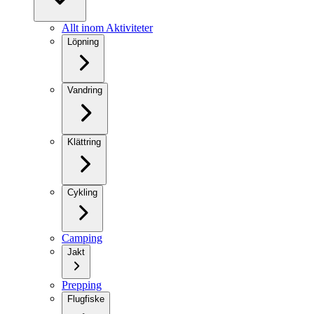
Allt inom Aktiviteter
Löpning
Vandring
Klättring
Cykling
Camping
Jakt
Prepping
Flugfiske