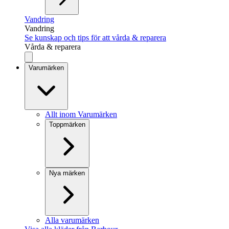
Vandring
Vandring
Se kunskap och tips för att vårda & reparera
Vårda & reparera
Varumärken
Allt inom Varumärken
Toppmärken
Nya märken
Alla varumärken