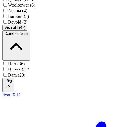
Woolpower (6)
Aclima (4)
Barbour (3)
Devold (3)
Visa allt (47)
Dam/herr/barn
Herr (36)
Unisex (33)
Dam (20)
Färg
Svart (51)