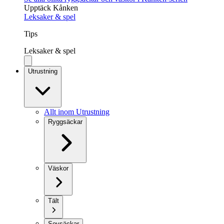
Upptäck Kånken
Leksaker & spel
Tips
Leksaker & spel
Utrustning
Allt inom Utrustning
Ryggsäckar
Väskor
Tält
Sovsäckar