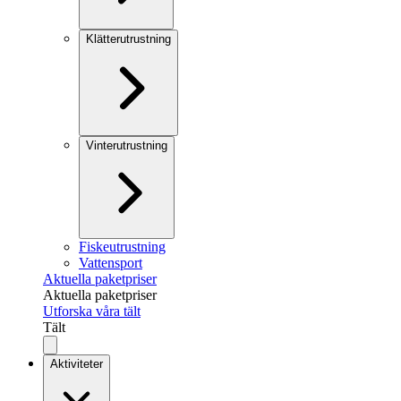
Klätterutrustning
Vinterutrustning
Fiskeutrustning
Vattensport
Aktuella paketpriser
Aktuella paketpriser
Utforska våra tält
Tält
Aktiviteter