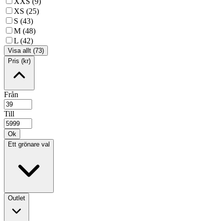
XXS (9)
XS (25)
S (43)
M (48)
L (42)
Visa allt (73)
Pris (kr)
Från
Till
Ok
Ett grönare val
Outlet