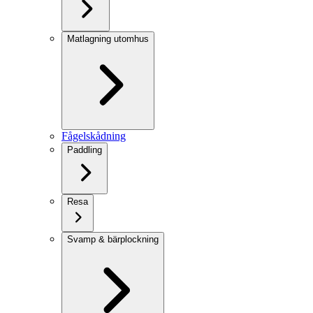
Matlagning utomhus
Fågelskådning
Paddling
Resa
Svamp & bärplockning