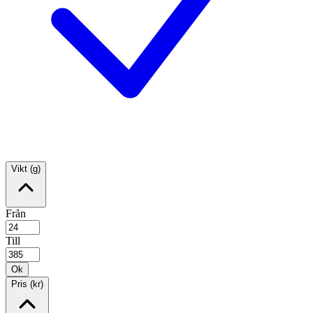
Vikt (g)
Från
Till
Ok
Pris (kr)