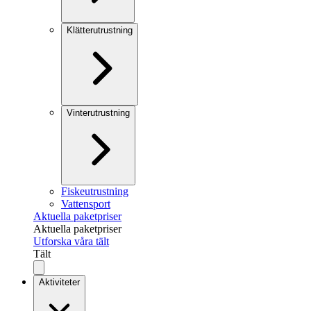
Klätterutrustning
Vinterutrustning
Fiskeutrustning
Vattensport
Aktuella paketpriser
Aktuella paketpriser
Utforska våra tält
Tält
Aktiviteter