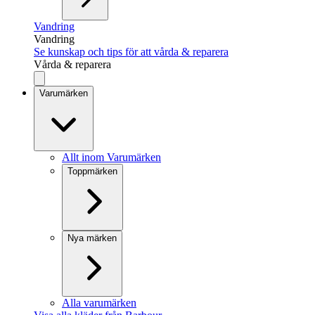
Vandring
Vandring
Se kunskap och tips för att vårda & reparera
Vårda & reparera
Varumärken
Allt inom Varumärken
Toppmärken
Nya märken
Alla varumärken