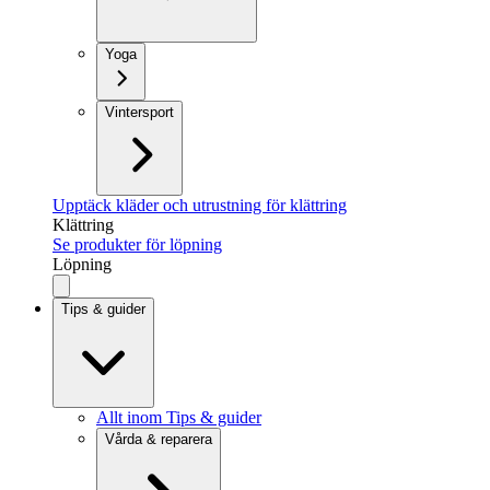
Yoga
Vintersport
Upptäck kläder och utrustning för klättring
Klättring
Se produkter för löpning
Löpning
Tips & guider
Allt inom Tips & guider
Vårda & reparera