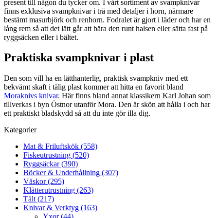
present till någon du tycker om. I vårt sortiment av svampknivar
finns exklusiva svampknivar i trä med detaljer i horn, närmare
bestämt masurbjörk och renhorn. Fodralet är gjort i läder och har en
lång rem så att det lätt går att bära den runt halsen eller sätta fast på
ryggsäcken eller i bältet.
Praktiska svampknivar i plast
Den som vill ha en lätthanterlig, praktisk svampkniv med ett
bekvämt skaft i tålig plast kommer att hitta en favorit bland
Moraknivs knivar
. Här finns bland annat klassikern Karl Johan som
tillverkas i byn Östnor utanför Mora. Den är skön att hålla i och har
ett praktiskt bladskydd så att du inte gör illa dig.
Kategorier
Mat & Friluftskök (558)
Fiskeutrustning (520)
Ryggsäckar (390)
Böcker & Underhållning (307)
Väskor (295)
Klätterutrustning (263)
Tält (217)
Knivar & Verktyg (163)
Yxor (44)