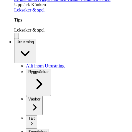
Upptäck Kånken
Leksaker & spel
Tips
Leksaker & spel
Utrustning
Allt inom Utrustning
Ryggsäckar
Väskor
Tält
Sovsäckar