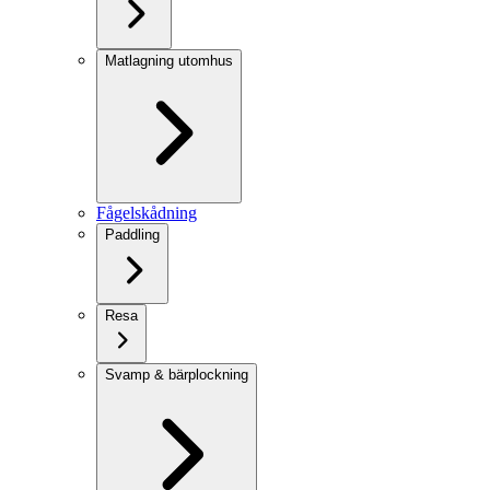
Matlagning utomhus
Fågelskådning
Paddling
Resa
Svamp & bärplockning