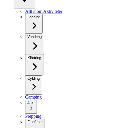
Allt inom Aktiviteter
Löpning
Vandring
Klättring
Cykling
Camping
Jakt
Prepping
Flugfiske