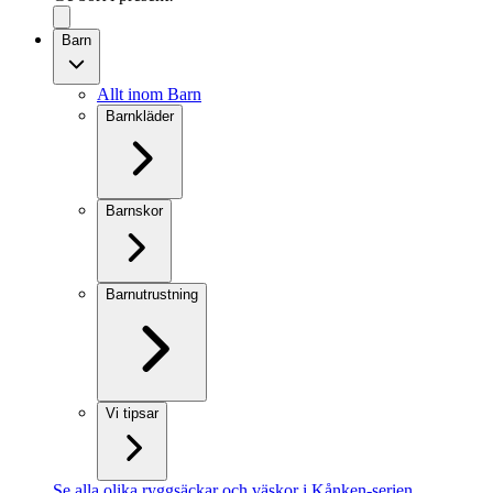
Barn
Allt inom Barn
Barnkläder
Barnskor
Barnutrustning
Vi tipsar
Se alla olika ryggsäckar och väskor i Kånken-serien