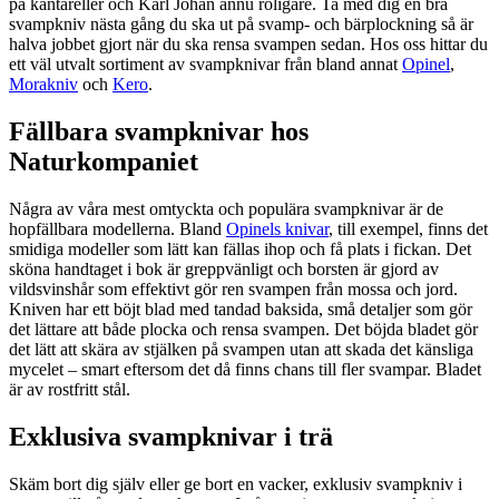
på kantareller och Karl Johan ännu roligare. Ta med dig en bra
svampkniv nästa gång du ska ut på svamp- och bärplockning så är
halva jobbet gjort när du ska rensa svampen sedan. Hos oss hittar du
ett väl utvalt sortiment av svampknivar från bland annat
Opinel
,
Morakniv
och
Kero
.
Fällbara svampknivar hos
Naturkompaniet
Några av våra mest omtyckta och populära svampknivar är de
hopfällbara modellerna. Bland
Opinels knivar
, till exempel, finns det
smidiga modeller som lätt kan fällas ihop och få plats i fickan. Det
sköna handtaget i bok är greppvänligt och borsten är gjord av
vildsvinshår som effektivt gör ren svampen från mossa och jord.
Kniven har ett böjt blad med tandad baksida, små detaljer som gör
det lättare att både plocka och rensa svampen. Det böjda bladet gör
det lätt att skära av stjälken på svampen utan att skada det känsliga
mycelet – smart eftersom det då finns chans till fler svampar. Bladet
är av rostfritt stål.
Exklusiva svampknivar i trä
Skäm bort dig själv eller ge bort en vacker, exklusiv svampkniv i