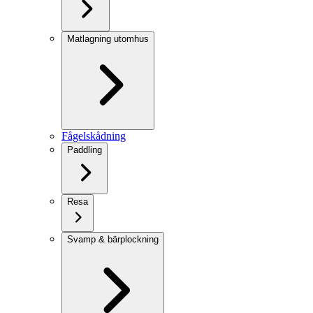
Matlagning utomhus
Fågelskådning
Paddling
Resa
Svamp & bärplockning