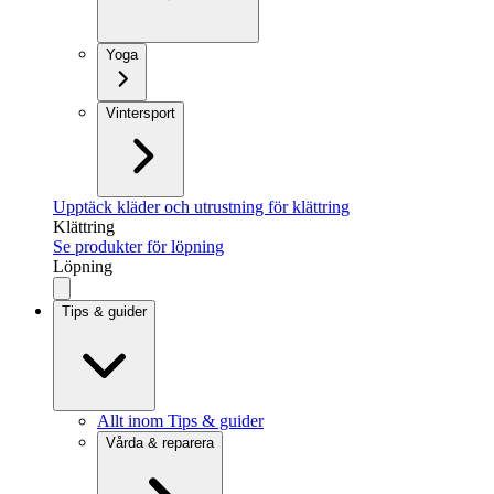
Yoga
Vintersport
Upptäck kläder och utrustning för klättring
Klättring
Se produkter för löpning
Löpning
Tips & guider
Allt inom Tips & guider
Vårda & reparera