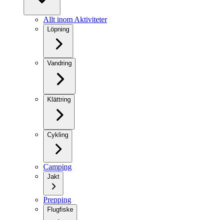
Allt inom Aktiviteter
Löpning
Vandring
Klättring
Cykling
Camping
Jakt
Prepping
Flugfiske