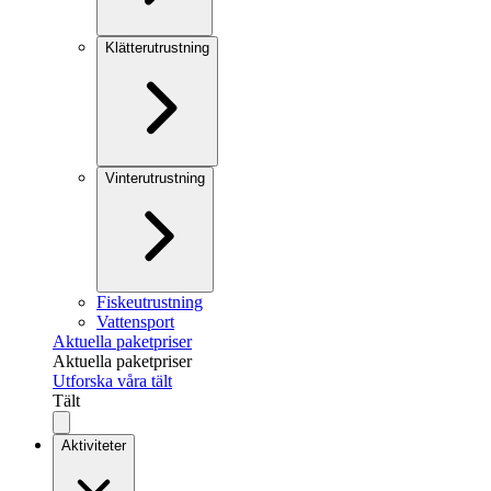
Klätterutrustning
Vinterutrustning
Fiskeutrustning
Vattensport
Aktuella paketpriser
Aktuella paketpriser
Utforska våra tält
Tält
Aktiviteter