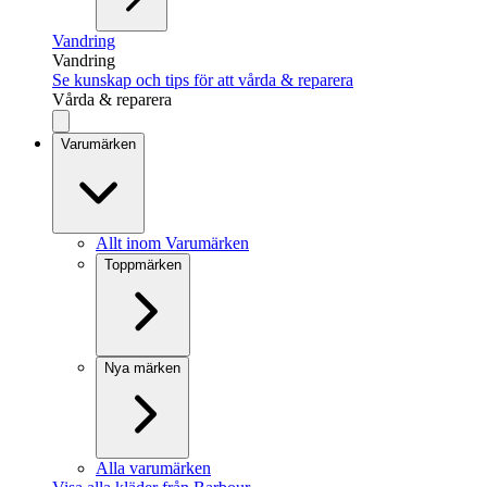
Vandring
Vandring
Se kunskap och tips för att vårda & reparera
Vårda & reparera
Varumärken
Allt inom Varumärken
Toppmärken
Nya märken
Alla varumärken