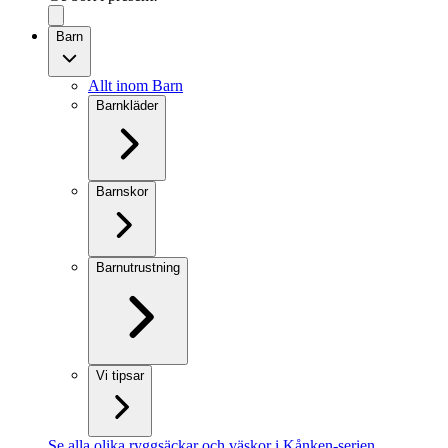
Barn
Allt inom Barn
Barnkläder
Barnskor
Barnutrustning
Vi tipsar
Se alla olika ryggsäckar och väskor i Kånken-serien