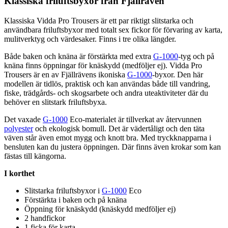
Klassiska friluftsbyxor från Fjällräven
Klassiska Vidda Pro Trousers är ett
pa
r riktigt slitstarka och
användbara friluftsbyxor med totalt sex fickor för förvaring av karta,
mulitverktyg och värdesaker. Finns i tre olika längder.
Både baken och knäna är förstärkta med extra
G-1000
-tyg och på
knäna finns ö
pp
ningar för knäskydd (medföljer ej). Vidda Pro
Trousers är en av Fjällrävens ikoniska
G-1000
-byxor. Den här
modellen är tidlös, praktisk och kan användas både till vandring,
fiske, trädgå
rds
- och skogsarbete och andra uteaktiviteter där du
behöver en slitstark friluftsbyxa.
Det vaxade
G-1000
Eco-materialet är tillverkat av återvunnen
polyester
och ekologisk bom
ull
. Det är vädertåligt och den täta
väven står även emot mygg och knott bra. Med tryckkna
pp
arna i
bensluten kan du justera ö
pp
ningen. Där finns även krokar som kan
fästas till kängorna.
I korthet
Slitstarka friluftsbyxor i
G-1000
Eco
Förstärkta i baken och på knäna
Ö
pp
ning för knäskydd (knäskydd medföljer ej)
2 handfickor
1 ficka för karta