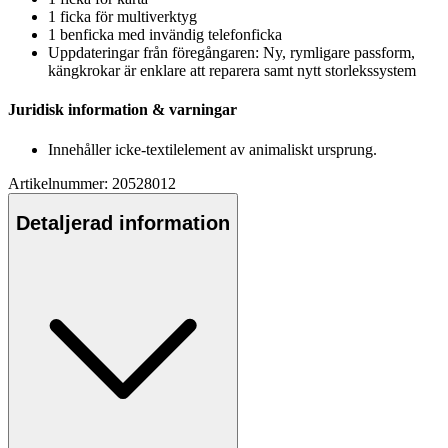
1 ficka för multiverktyg
1 benficka med invändig telefonficka
U
pp
dateringar från föregångaren: Ny, rymligare
pa
ssform,
kängkrokar är enklare att re
pa
rera samt nytt storlekssystem
Juridisk information & varningar
Innehåller icke-textilelement av animaliskt ursprung.
Artikelnummer: 20528012
Detaljerad information