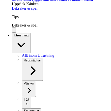
Upptäck Kånken
Leksaker & spel
Tips
Leksaker & spel
Utrustning
Allt inom Utrustning
Ryggsäckar
Väskor
Tält
Sovsäckar