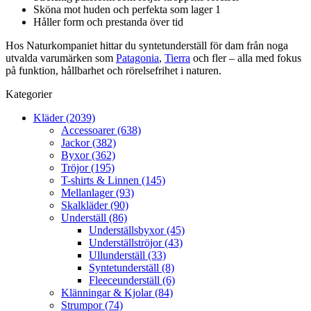
Sköna mot huden och perfekta som lager 1
Håller form och prestanda över tid
Hos Naturkompaniet hittar du syntetunderställ för dam från noga
utvalda varumärken som
Patagonia
,
Tierra
och fler – alla med fokus
på funktion, hållbarhet och rörelsefrihet i naturen.
Kategorier
Kläder (2039)
Accessoarer (638)
Jackor (382)
Byxor (362)
Tröjor (195)
T-shirts & Linnen (145)
Mellanlager (93)
Skalkläder (90)
Underställ (86)
Underställsbyxor (45)
Underställströjor (43)
Ullunderställ (33)
Syntetunderställ (8)
Fleeceunderställ (6)
Klänningar & Kjolar (84)
Strumpor (74)