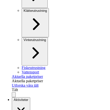
Klätterutrustning
Vinterutrustning
Fiskeutrustning
Vattensport
Aktuella paketpriser
Aktuella paketpriser
Utforska våra tält
Tält
Aktiviteter