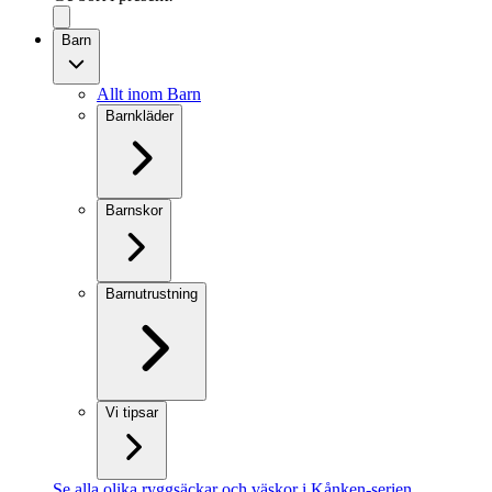
Barn
Allt inom Barn
Barnkläder
Barnskor
Barnutrustning
Vi tipsar
Se alla olika ryggsäckar och väskor i Kånken-serien