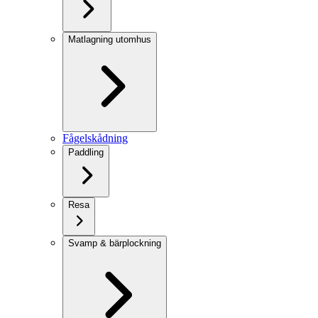
Matlagning utomhus
Fågelskådning
Paddling
Resa
Svamp & bärplockning