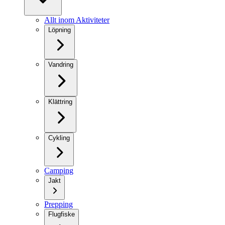
Allt inom Aktiviteter
Löpning
Vandring
Klättring
Cykling
Camping
Jakt
Prepping
Flugfiske