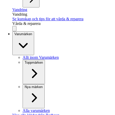
Vandring
Vandring
Se kunskap och tips för att vårda & reparera
Vårda & reparera
Varumärken
Allt inom Varumärken
Toppmärken
Nya märken
Alla varumärken