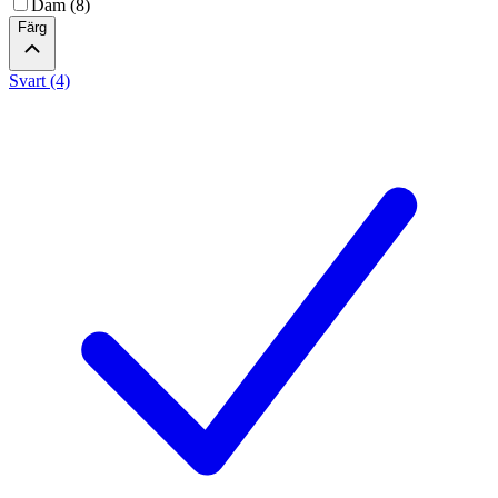
Dam (8)
Färg
Svart (4)