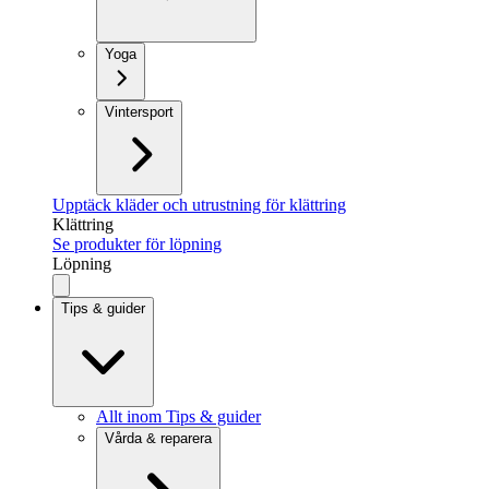
Yoga
Vintersport
Upptäck kläder och utrustning för klättring
Klättring
Se produkter för löpning
Löpning
Tips & guider
Allt inom Tips & guider
Vårda & reparera