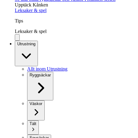
Upptäck Kånken
Leksaker & spel
Tips
Leksaker & spel
Utrustning
Allt inom Utrustning
Ryggsäckar
Väskor
Tält
Sovsäckar