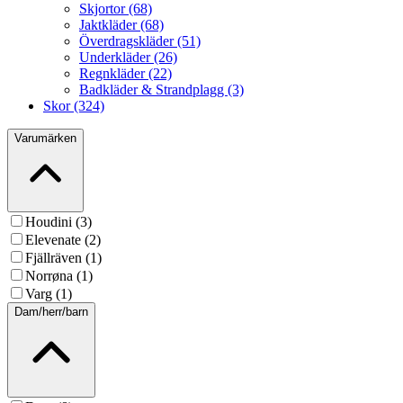
Skjortor (68)
Jaktkläder (68)
Överdragskläder (51)
Underkläder (26)
Regnkläder (22)
Badkläder & Strandplagg (3)
Skor (324)
Varumärken
Houdini (3)
Elevenate (2)
Fjällräven (1)
Norrøna (1)
Varg (1)
Dam/herr/barn