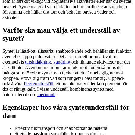
som är särskilt viktigt vid högintensiva aktiviteter eller när du svettas
mycket. Syntetmaterial som Polartec och microfleece är stretchiga,
följsamma och håller dig torr och bekväm oavsett väder och
aktivitet.
Varför ska man välja ett underställ av
syntet?
Syntet är lättskött, slitstarkt, snabbtorkande och behåller sin funktion
även efter upprepade tvättar. Det är därför ett populärt val för
exempelvis
turskidåkning
,
vandring
och liknande aktiviteter när det
är kallt ute. Även om merinoull är mjukt mot huden så finns det
många som föredrar syntet och tycker att det är behagligare mot
kroppen. Prova dig fram vad som fungerar bäst för dig. Upptäck
också våra
fleeceunderställ
, ett bra alternativ eller komplement när
det är riktigt kallt. I vissa underställ kombineras syntet med
naturmaterial som
merinoull
.
Egenskaper hos våra syntetunderställ för
dam
Effektiv fukttransport och snabbtorkande material
Stretchig passform som följer kroppens rörelser