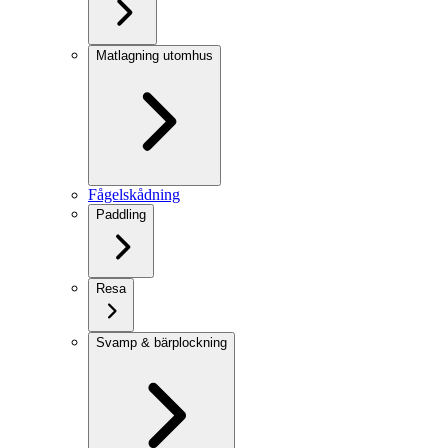
Matlagning utomhus
Fågelskådning
Paddling
Resa
Svamp & bärplockning