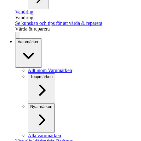
Vandring
Vandring
Se kunskap och tips för att vårda & reparera
Vårda & reparera
Varumärken
Allt inom Varumärken
Toppmärken
Nya märken
Alla varumärken