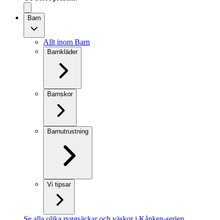
Barn
Allt inom Barn
Barnkläder
Barnskor
Barnutrustning
Vi tipsar
Se alla olika ryggsäckar och väskor i Kånken-serien