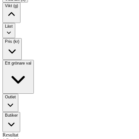
Vikt (g)
Läst
Pris (kr)
Ett grönare val
Outlet
Butiker
Resultat