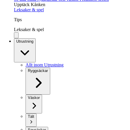
Upptäck Kånken
Leksaker & spel
Tips
Leksaker & spel
Utrustning
Allt inom Utrustning
Ryggsäckar
Väskor
Tält
Sovsäckar