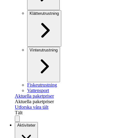
Klätterutrustning
Vinterutrustning
Fiskeutrustning
Vattensport
Aktuella paketpriser
Aktuella paketpriser
Utforska våra tält
Tält
Aktiviteter