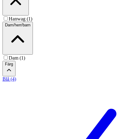
Hanwag (1)
Dam/herr/barn
Dam (1)
Färg
Blå (4)