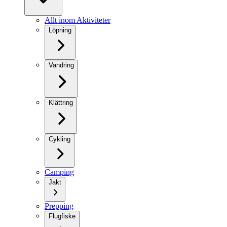
Allt inom Aktiviteter
Löpning
Vandring
Klättring
Cykling
Camping
Jakt
Prepping
Flugfiske