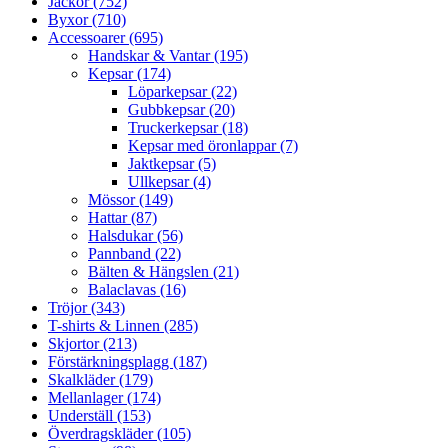
Jackor (752)
Byxor (710)
Accessoarer (695)
Handskar & Vantar (195)
Kepsar (174)
Löparkepsar (22)
Gubbkepsar (20)
Truckerkepsar (18)
Kepsar med öronlappar (7)
Jaktkepsar (5)
Ullkepsar (4)
Mössor (149)
Hattar (87)
Halsdukar (56)
Pannband (22)
Bälten & Hängslen (21)
Balaclavas (16)
Tröjor (343)
T-shirts & Linnen (285)
Skjortor (213)
Förstärkningsplagg (187)
Skalkläder (179)
Mellanlager (174)
Underställ (153)
Överdragskläder (105)