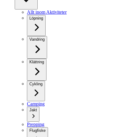
Allt inom Aktiviteter
Löpning
Vandring
Klättring
Cykling
Camping
Jakt
Prepping
Flugfiske