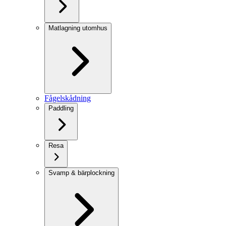
Matlagning utomhus
Fågelskådning
Paddling
Resa
Svamp & bärplockning