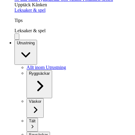
Upptäck Kånken
Leksaker & spel
Tips
Leksaker & spel
Utrustning
Allt inom Utrustning
Ryggsäckar
Väskor
Tält
Sovsäckar