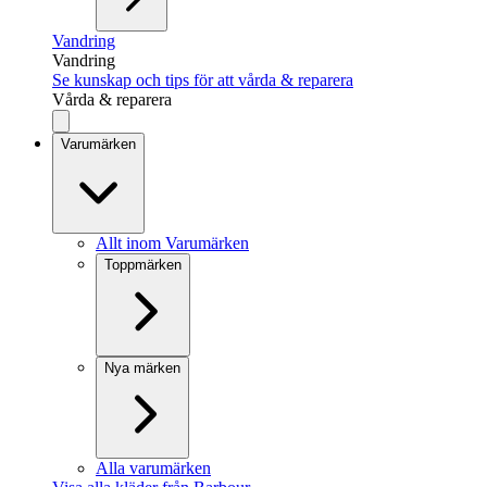
Vandring
Vandring
Se kunskap och tips för att vårda & reparera
Vårda & reparera
Varumärken
Allt inom Varumärken
Toppmärken
Nya märken
Alla varumärken