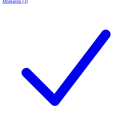
Mörkgrön (3)