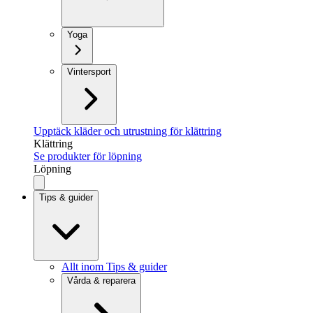
Yoga
Vintersport
Upptäck kläder och utrustning för klättring
Klättring
Se produkter för löpning
Löpning
Tips & guider
Allt inom Tips & guider
Vårda & reparera