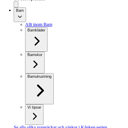
Barn
Allt inom Barn
Barnkläder
Barnskor
Barnutrustning
Vi tipsar
Se alla olika ryggsäckar och väskor i Kånken-serien