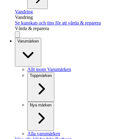
Vandring
Vandring
Se kunskap och tips för att vårda & reparera
Vårda & reparera
Varumärken
Allt inom Varumärken
Toppmärken
Nya märken
Alla varumärken