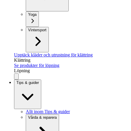
Yoga
Vintersport
Upptäck kläder och utrustning för klättring
Klättring
Se produkter för löpning
Löpning
Tips & guider
Allt inom Tips & guider
Vårda & reparera