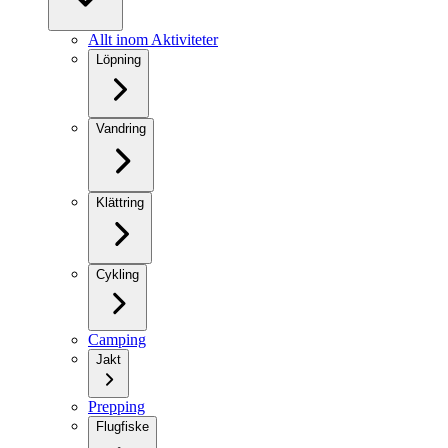
Allt inom Aktiviteter
Löpning
Vandring
Klättring
Cykling
Camping
Jakt
Prepping
Flugfiske