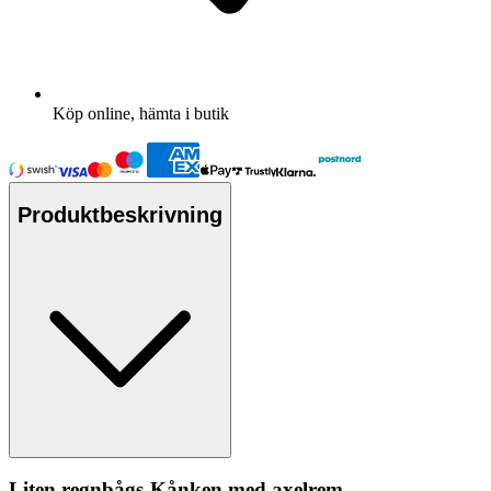
Köp online, hämta i butik
Produktbeskrivning
Liten regnbågs-Kånken med axelrem