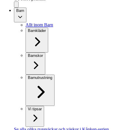
Barn
Allt inom Barn
Barnkläder
Barnskor
Barnutrustning
Vi tipsar
Se alla olika ryggsäckar och väskor i Kånken-serien