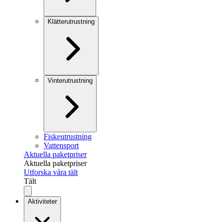
Klätterutrustning
Vinterutrustning
Fiskeutrustning
Vattensport
Aktuella paketpriser
Aktuella paketpriser
Utforska våra tält
Tält
Aktiviteter