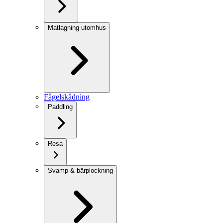
Matlagning utomhus
Fågelskådning
Paddling
Resa
Svamp & bärplockning