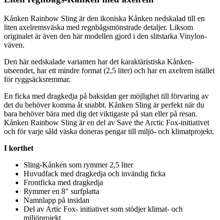
Kånken Rainbow Sling är den ikoniska Kånken nedskalad till en
liten axelremsväska med regnbågsmönstrade detaljer. Liksom
originalet är även den här modellen gjord i den slitstarka Vi
nylon
-
väven.
Den här nedskalade varianten har det karaktäristiska Kånken-
utseendet, har ett mindre format (2,5 liter) och har en axelrem istället
för ryggsäcksremmar.
En ficka med dragkedja på baksidan ger möjlighet till förvaring av
det du behöver komma åt snabbt. Kånken Sling är
pe
rfekt när du
bara behöver bära med dig det viktigaste på stan eller på resan.
Kånken Rainbow Sling är en del av Save the Arctic Fox-initiativet
och för varje såld väska doneras
pe
ngar till miljö- och klimatprojekt.
I korthet
Sling-Kånken som rymmer 2,5 liter
Huvudfack med dragkedja och invändig ficka
Frontficka med dragkedja
Rymmer en 8" surfplatta
Namnla
pp
på insidan
Del av Artic Fox- initiativet som stödjer klimat- och
miljöprojekt