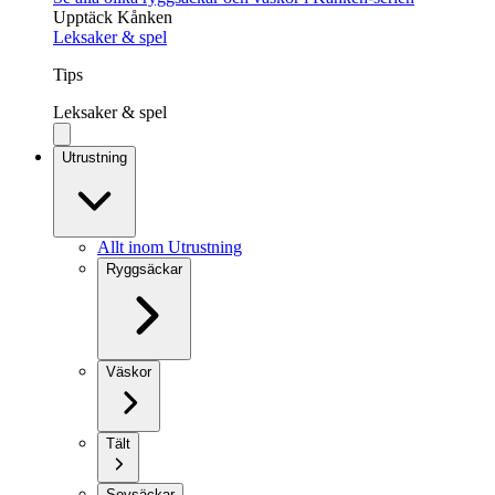
Upptäck Kånken
Leksaker & spel
Tips
Leksaker & spel
Utrustning
Allt inom Utrustning
Ryggsäckar
Väskor
Tält
Sovsäckar