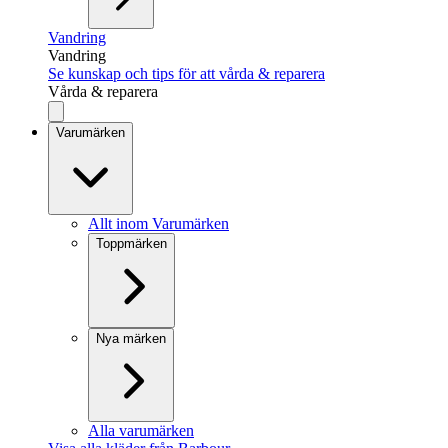
Vandring
Vandring
Se kunskap och tips för att vårda & reparera
Vårda & reparera
Varumärken
Allt inom Varumärken
Toppmärken
Nya märken
Alla varumärken