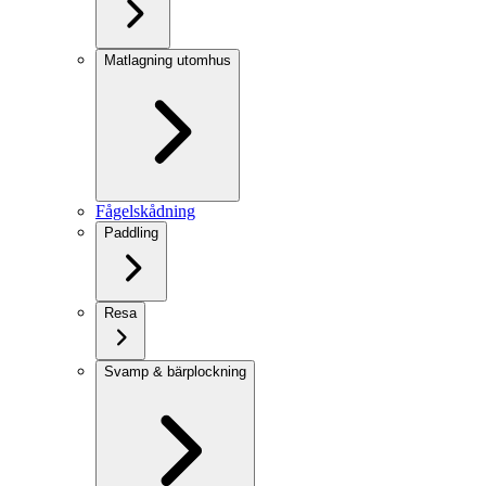
Matlagning utomhus
Fågelskådning
Paddling
Resa
Svamp & bärplockning