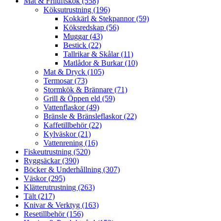
Mat & Friluftskök (558)
Köksutrustning (196)
Kokkärl & Stekpannor (59)
Köksredskap (56)
Muggar (43)
Bestick (22)
Tallrikar & Skålar (11)
Matlådor & Burkar (10)
Mat & Dryck (105)
Termosar (73)
Stormkök & Brännare (71)
Grill & Öppen eld (59)
Vattenflaskor (49)
Bränsle & Bränsleflaskor (22)
Kaffetillbehör (22)
Kylväskor (21)
Vattenrening (16)
Fiskeutrustning (520)
Ryggsäckar (390)
Böcker & Underhållning (307)
Väskor (295)
Klätterutrustning (263)
Tält (217)
Knivar & Verktyg (163)
Resetillbehör (156)