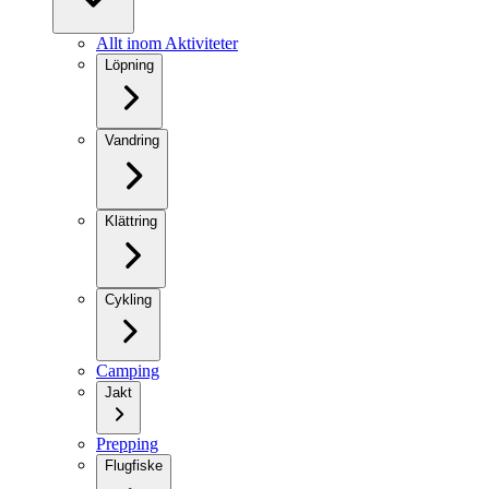
Allt inom Aktiviteter
Löpning
Vandring
Klättring
Cykling
Camping
Jakt
Prepping
Flugfiske