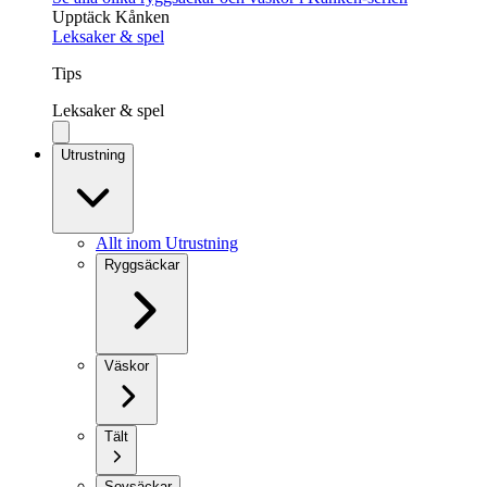
Upptäck Kånken
Leksaker & spel
Tips
Leksaker & spel
Utrustning
Allt inom Utrustning
Ryggsäckar
Väskor
Tält
Sovsäckar