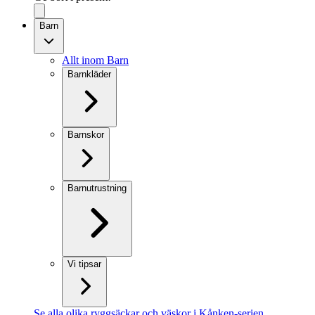
Barn
Allt inom Barn
Barnkläder
Barnskor
Barnutrustning
Vi tipsar
Se alla olika ryggsäckar och väskor i Kånken-serien