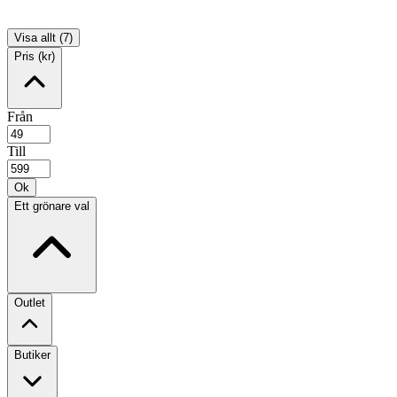
Visa allt (7)
Pris (kr)
Från
Till
Ok
Ett grönare val
Outlet
Butiker