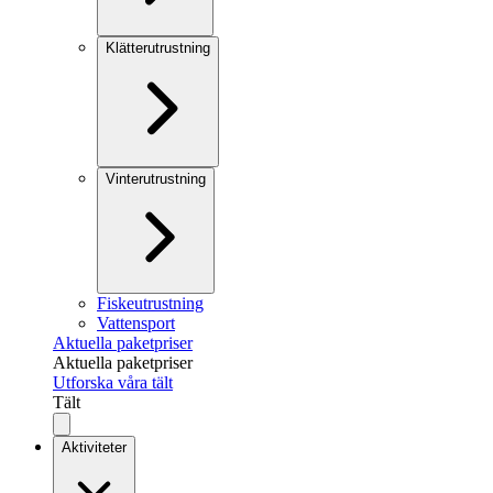
Klätterutrustning
Vinterutrustning
Fiskeutrustning
Vattensport
Aktuella paketpriser
Aktuella paketpriser
Utforska våra tält
Tält
Aktiviteter