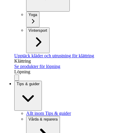
Yoga
Vintersport
Upptäck kläder och utrustning för klättring
Klättring
Se produkter för löpning
Löpning
Tips & guider
Allt inom Tips & guider
Vårda & reparera