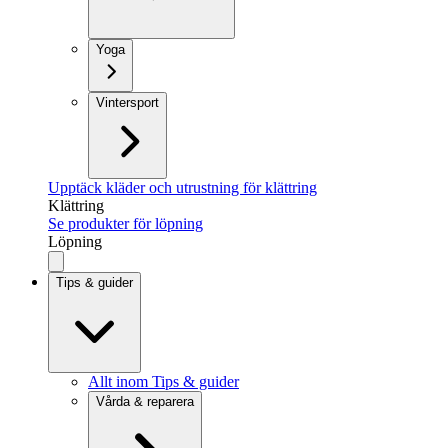
Yoga
Vintersport
Upptäck kläder och utrustning för klättring
Klättring
Se produkter för löpning
Löpning
Tips & guider
Allt inom Tips & guider
Vårda & reparera