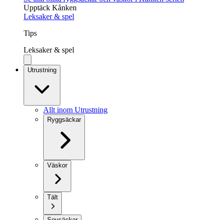
Upptäck Kånken
Leksaker & spel
Tips
Leksaker & spel
Utrustning
Allt inom Utrustning
Ryggsäckar
Väskor
Tält
Sovsäckar