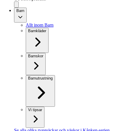
Barn
Allt inom Barn
Barnkläder
Barnskor
Barnutrustning
Vi tipsar
Se alla olika ryggsäckar och väskor i Kånken-serien