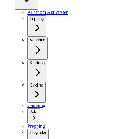
Allt inom Aktiviteter
Löpning
Vandring
Klättring
Cykling
Camping
Jakt
Prepping
Flugfiske