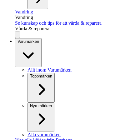
Vandring
Vandring
Se kunskap och tips för att vårda & reparera
Vårda & reparera
Varumärken
Allt inom Varumärken
Toppmärken
Nya märken
Alla varumärken