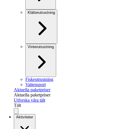
Klätterutrustning
Vinterutrustning
Fiskeutrustning
Vattensport
Aktuella paketpriser
Aktuella paketpriser
Utforska våra tält
Tält
Aktiviteter