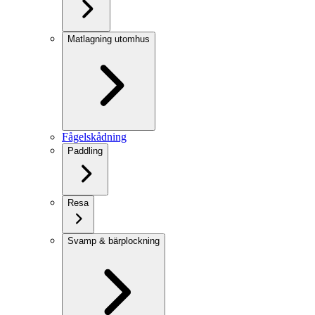
Matlagning utomhus
Fågelskådning
Paddling
Resa
Svamp & bärplockning