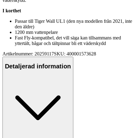
väderskydd.
I korthet
Pa
ssar till Tiger Wall UL1 (den nya modellen från 2021, inte
den äldre)
1200 mm vatten
pe
lare
Fast Fly-kom
pa
tibel, det vill säga kan tillsammans med
yttertält, bågar och tältpinnar bli ett väderskydd
Artikelnummer: 20259117
SKU: 400001573628
Detaljerad information