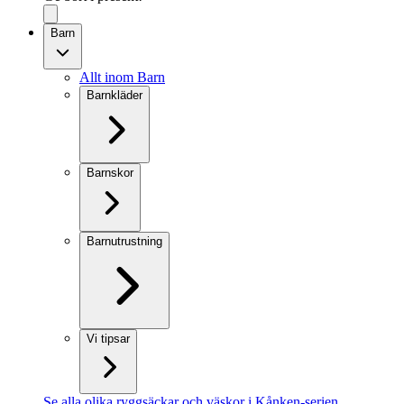
Barn
Allt inom Barn
Barnkläder
Barnskor
Barnutrustning
Vi tipsar
Se alla olika ryggsäckar och väskor i Kånken-serien