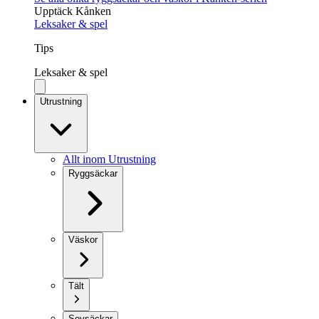
Upptäck Kånken
Leksaker & spel
Tips
Leksaker & spel
Utrustning
Allt inom Utrustning
Ryggsäckar
Väskor
Tält
Sovsäckar