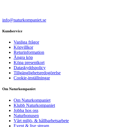
info@naturkompaniet.se
Kundservice
Vanliga frågor
Köpvillkor
Returinformation
Ångra köp
Köpa presentkort
Dataskyddspolicy
Tillgänglighetsredogörelse
Cookie-inställningar
Om Naturkompaniet
Om Naturkompaniet
Klubb Naturkompaniet
Jobba hos oss
Naturbonusen
Vårt miljö- & hållbarhetsarbete
Event & live stream