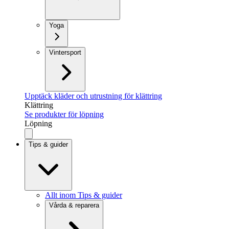
Yoga
Vintersport
Upptäck kläder och utrustning för klättring
Klättring
Se produkter för löpning
Löpning
Tips & guider
Allt inom Tips & guider
Vårda & reparera