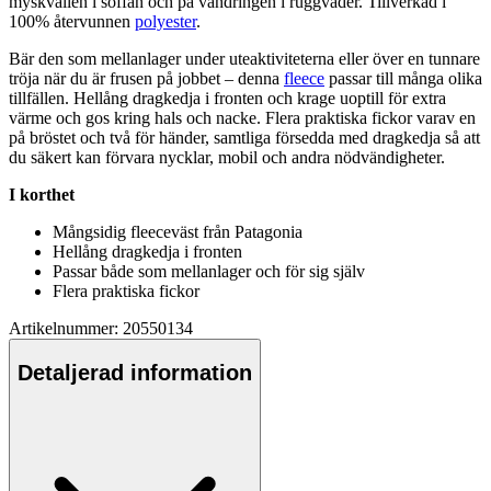
myskvällen i soffan och på vandringen i ruggväder. Tillverkad i
100% återvunnen
polyester
.
Bär den som mellanlager under uteaktiviteterna eller över en tunnare
tröja när du är frusen på jobbet – denna
fleece
pa
ssar till många olika
tillfällen. Hellång dragkedja i fronten och krage uoptill för extra
värme och gos kring hals och nacke. Flera praktiska fickor varav en
på bröstet och två för händer, samtliga försedda med dragkedja så att
du säkert kan förvara nycklar, mobil och andra nödvändigheter.
I korthet
Mångsidig
fleece
väst från
Pa
tagonia
Hellång dragkedja i fronten
Pa
ssar både som mellanlager och för sig själv
Flera praktiska fickor
Artikelnummer: 20550134
Detaljerad information