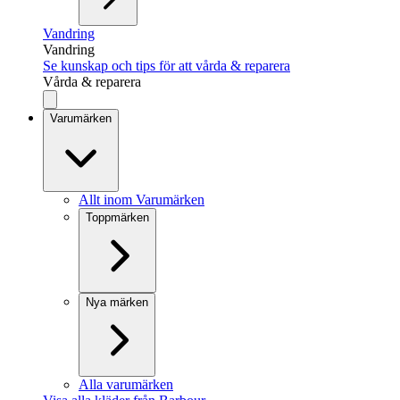
Vandring
Vandring
Se kunskap och tips för att vårda & reparera
Vårda & reparera
Varumärken
Allt inom Varumärken
Toppmärken
Nya märken
Alla varumärken