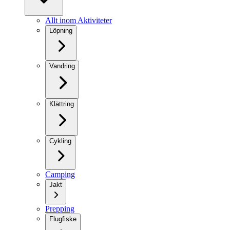
Allt inom Aktiviteter
Löpning
Vandring
Klättring
Cykling
Camping
Jakt
Prepping
Flugfiske