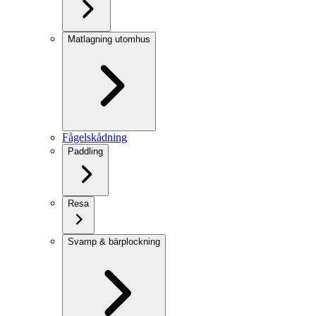
Matlagning utomhus
Fågelskådning
Paddling
Resa
Svamp & bärplockning