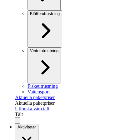
Klätterutrustning
Vinterutrustning
Fiskeutrustning
Vattensport
Aktuella paketpriser
Aktuella paketpriser
Utforska våra tält
Tält
Aktiviteter