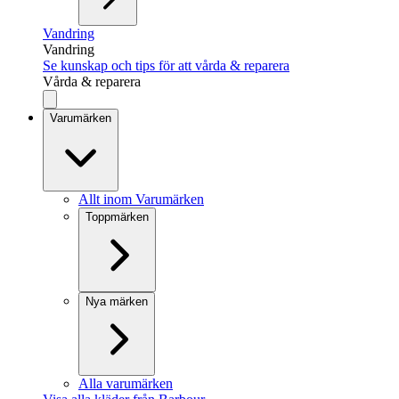
Vandring
Vandring
Se kunskap och tips för att vårda & reparera
Vårda & reparera
Varumärken
Allt inom Varumärken
Toppmärken
Nya märken
Alla varumärken