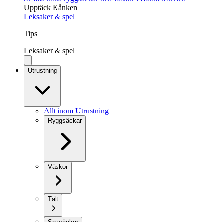
Upptäck Kånken
Leksaker & spel
Tips
Leksaker & spel
Utrustning
Allt inom Utrustning
Ryggsäckar
Väskor
Tält
Sovsäckar