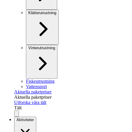
Klätterutrustning
Vinterutrustning
Fiskeutrustning
Vattensport
Aktuella paketpriser
Aktuella paketpriser
Utforska våra tält
Tält
Aktiviteter