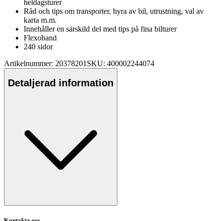
heldagsturer
Råd och ti
ps
om transporter, hyra av bil, utrustning, val av
karta m.m.
Innehåller en särskild del med ti
ps
på fina bilturer
Flexoband
240 sidor
Artikelnummer: 20378201
SKU: 400002244074
Detaljerad information
Kontakta oss