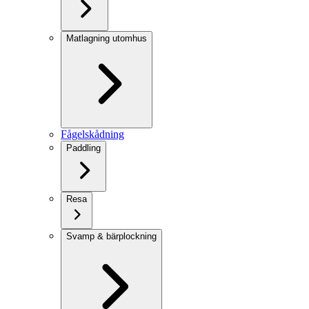
Matlagning utomhus
Fågelskådning
Paddling
Resa
Svamp & bärplockning