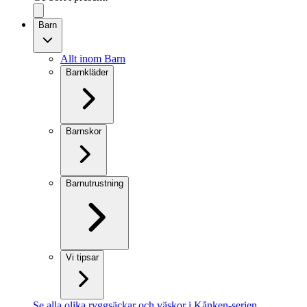
Barn
Allt inom Barn
Barnkläder
Barnskor
Barnutrustning
Vi tipsar
Se alla olika ryggsäckar och väskor i Kånken-serien