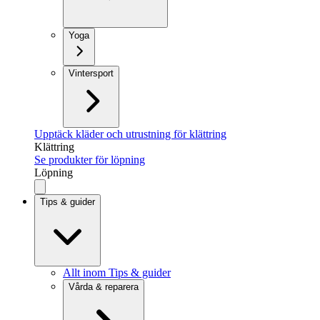
Yoga
Vintersport
Upptäck kläder och utrustning för klättring
Klättring
Se produkter för löpning
Löpning
Tips & guider
Allt inom Tips & guider
Vårda & reparera