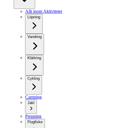
Allt inom Aktiviteter
Löpning
Vandring
Klättring
Cykling
Camping
Jakt
Prepping
Flugfiske