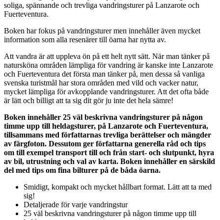
soliga, spännande och trevliga vandringsturer på Lanzarote och
Fuerteventura.
Boken har fokus på vandringsturer men innehåller även mycket
information som alla resenärer till öarna har nytta av.
Att vandra är att u
pp
leva ön på ett helt nytt sätt. När man tänker på
natursköna områden lämpliga för vandring är kanske inte Lanzarote
och Fuerteventura det första man tänker på, men dessa så vanliga
svenska turistmål har stora områden med vild och vacker natur,
mycket lämpliga för avko
pp
lande vandringsturer. Att det ofta både
är lätt och billigt att ta sig dit gör ju inte det hela sämre!
Boken innehåller 25 väl beskrivna vandringsturer på någon
timme u
pp
till heldagsturer, på Lanzarote och Fuerteventura,
tillsammans med författarnas trevliga berättelser och mängder
av färgfoton. Dessutom ger författarna generella råd och ti
ps
om till exem
pe
l transport till och från start- och slut
pu
nkt, hyra
av bil, utrustning och val av karta. Boken innehåller en särskild
del med ti
ps
om fina bilturer på de båda öarna.
Smidigt, kom
pa
kt och mycket hållbart format. Lätt att ta med
sig!
Detaljerade för varje vandringstur
25 väl beskrivna vandringsturer på någon timme u
pp
till