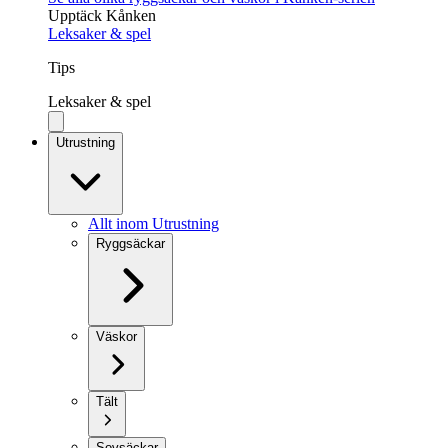
Upptäck Kånken
Leksaker & spel
Tips
Leksaker & spel
Utrustning
Allt inom Utrustning
Ryggsäckar
Väskor
Tält
Sovsäckar