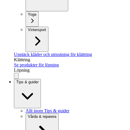
Yoga
Vintersport
Upptäck kläder och utrustning för klättring
Klättring
Se produkter för löpning
Löpning
Tips & guider
Allt inom Tips & guider
Vårda & reparera