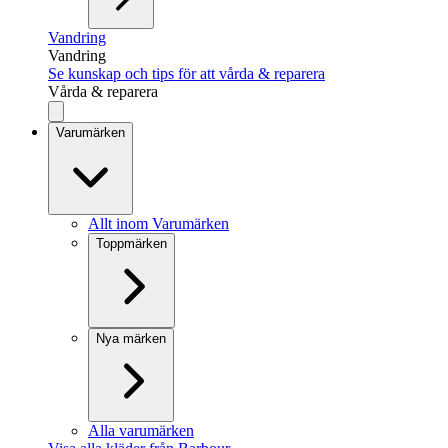
Vandring
Vandring
Se kunskap och tips för att vårda & reparera
Vårda & reparera
Varumärken
Allt inom Varumärken
Toppmärken
Nya märken
Alla varumärken