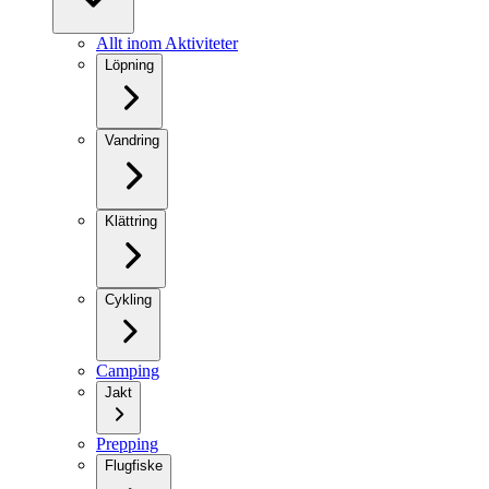
Allt inom Aktiviteter
Löpning
Vandring
Klättring
Cykling
Camping
Jakt
Prepping
Flugfiske