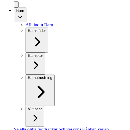
Barn
Allt inom Barn
Barnkläder
Barnskor
Barnutrustning
Vi tipsar
Se alla olika ryggsäckar och väskor i Kånken-serien