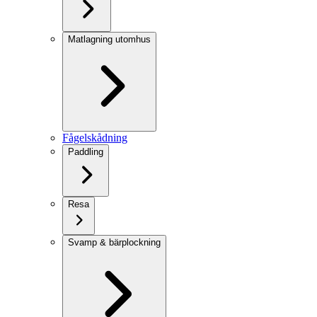
Matlagning utomhus
Fågelskådning
Paddling
Resa
Svamp & bärplockning