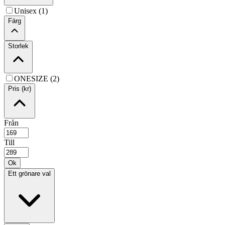
Unisex (1)
Färg
Storlek
ONESIZE (2)
Pris (kr)
Från
Till
Ok
Ett grönare val