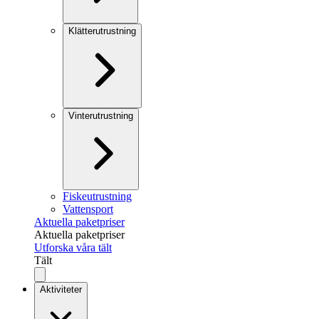
Klätterutrustning
Vinterutrustning
Fiskeutrustning
Vattensport
Aktuella paketpriser
Aktuella paketpriser
Utforska våra tält
Tält
Aktiviteter