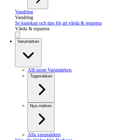
Vandring
Vandring
Se kunskap och tips för att vårda & reparera
Vårda & reparera
Varumärken
Allt inom Varumärken
Toppmärken
Nya märken
Alla varumärken