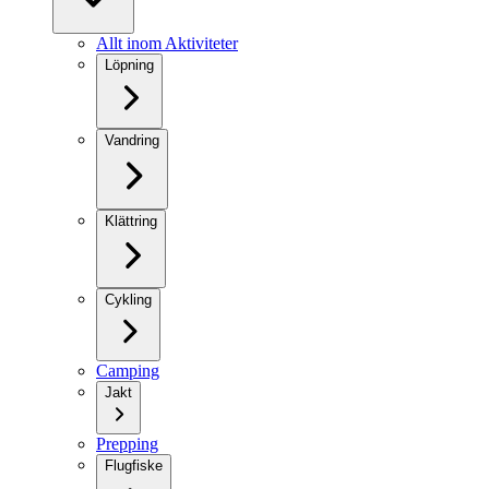
Allt inom Aktiviteter
Löpning
Vandring
Klättring
Cykling
Camping
Jakt
Prepping
Flugfiske