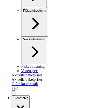
Klätterutrustning
Vinterutrustning
Fiskeutrustning
Vattensport
Aktuella paketpriser
Aktuella paketpriser
Utforska våra tält
Tält
Aktiviteter