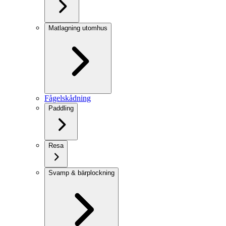
Matlagning utomhus
Fågelskådning
Paddling
Resa
Svamp & bärplockning