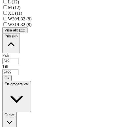
L (12)
M (12)
XL (11)
W30/L32 (8)
W31/L32 (8)
Visa allt (22)
Pris (kr)
Från
Till
Ok
Ett grönare val
Outlet