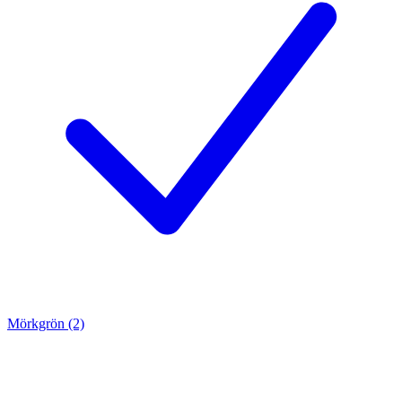
Mörkgrön (2)