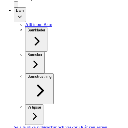
Barn
Allt inom Barn
Barnkläder
Barnskor
Barnutrustning
Vi tipsar
Se alla olika ryggsäckar och väskor i Kånken-serien