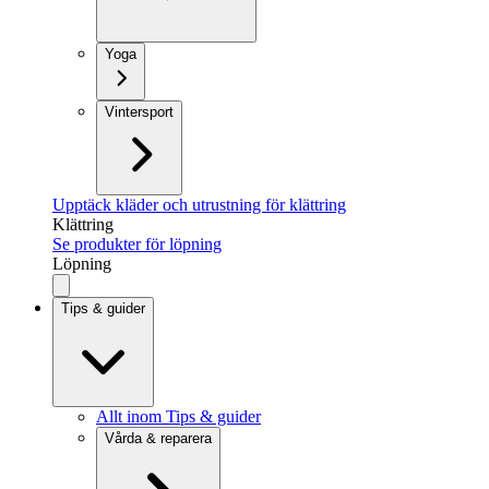
Yoga
Vintersport
Upptäck kläder och utrustning för klättring
Klättring
Se produkter för löpning
Löpning
Tips & guider
Allt inom Tips & guider
Vårda & reparera