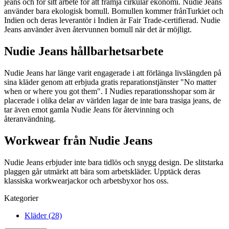
jeans och för sitt arbete för att främja cirkulär ekonomi. Nudie Jeans
använder bara ekologisk bomull. Bomullen kommer frånTurkiet och
Indien och deras leverantör i Indien är Fair Trade-certifierad. Nudie
Jeans använder även återvunnen bomull när det är möjligt.
Nudie Jeans hållbarhetsarbete
Nudie Jeans har länge varit engagerade i att förlänga livslängden på
sina kläder genom att erbjuda gratis reparationstjänster "No matter
when or where you got them". I Nudies reparationsshopar som är
placerade i olika delar av världen lagar de inte bara trasiga jeans, de
tar även emot gamla Nudie Jeans för återvinning och
återanvändning.
Workwear från Nudie Jeans
Nudie Jeans erbjuder inte bara tidlös och snygg design. De slitstarka
plaggen går utmärkt att bära som arbetskläder. Upptäck deras
klassiska workwearjackor och arbetsbyxor hos oss.
Kategorier
Kläder (28)