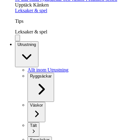
Upptäck Kånken
Leksaker & spel
Tips
Leksaker & spel
Utrustning
Allt inom Utrustning
Ryggsäckar
Väskor
Tält
Sovsäckar