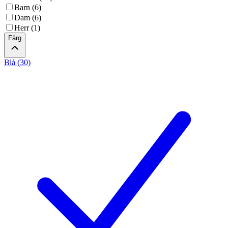
Barn (6)
Dam (6)
Herr (1)
Färg
Blå (30)