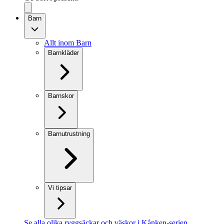
Barn
Allt inom Barn
Barnkläder
Barnskor
Barnutrustning
Vi tipsar
Se alla olika ryggsäckar och väskor i Kånken-serien