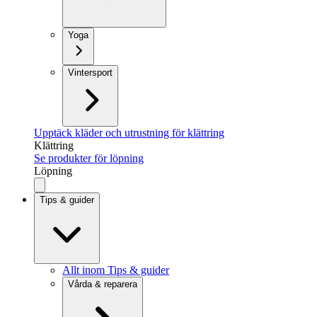
Yoga
Vintersport
Upptäck kläder och utrustning för klättring
Klättring
Se produkter för löpning
Löpning
Tips & guider
Allt inom Tips & guider
Vårda & reparera