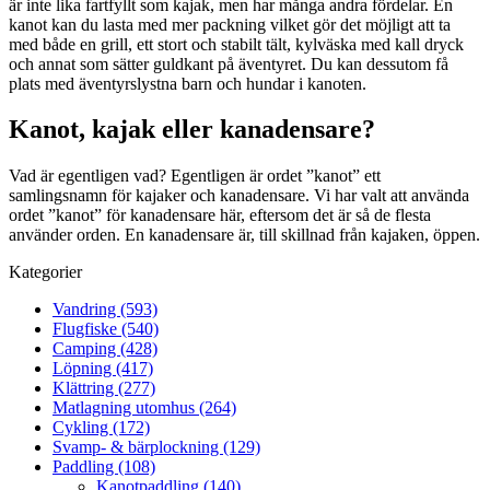
är inte lika fartfyllt som kajak, men har många andra fördelar. En
kanot kan du lasta med mer packning vilket gör det möjligt att ta
med både en grill, ett stort och stabilt tält, kylväska med kall dryck
och annat som sätter guldkant på äventyret. Du kan dessutom få
plats med äventyrslystna barn och hundar i kanoten.
Kanot, kajak eller kanadensare?
Vad är egentligen vad? Egentligen är ordet ”kanot” ett
samlingsnamn för kajaker och kanadensare. Vi har valt att använda
ordet ”kanot” för kanadensare här, eftersom det är så de flesta
använder orden. En kanadensare är, till skillnad från kajaken, öppen.
Kategorier
Vandring (593)
Flugfiske (540)
Camping (428)
Löpning (417)
Klättring (277)
Matlagning utomhus (264)
Cykling (172)
Svamp- & bärplockning (129)
Paddling (108)
Kanotpaddling (140)