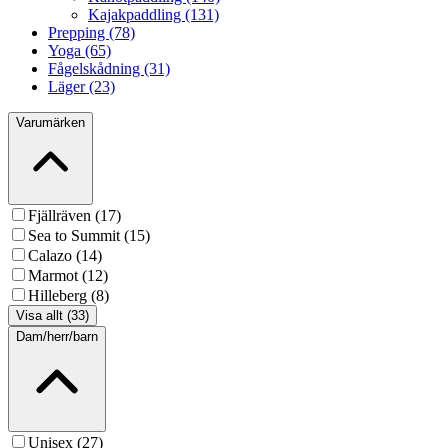
Kajakpaddling (131)
Prepping (78)
Yoga (65)
Fågelskådning (31)
Läger (23)
Varumärken
Fjällräven (17)
Sea to Summit (15)
Calazo (14)
Marmot (12)
Hilleberg (8)
Visa allt (33)
Dam/herr/barn
Unisex (27)