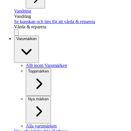
Vandring
Vandring
Se kunskap och tips för att vårda & reparera
Vårda & reparera
Varumärken
Allt inom Varumärken
Toppmärken
Nya märken
Alla varumärken