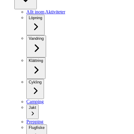
Allt inom Aktiviteter
Löpning
Vandring
Klättring
Cykling
Camping
Jakt
Prepping
Flugfiske