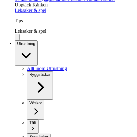
Upptäck Kånken
Leksaker & spel
Tips
Leksaker & spel
Utrustning
Allt inom Utrustning
Ryggsäckar
Väskor
Tält
Sovsäckar