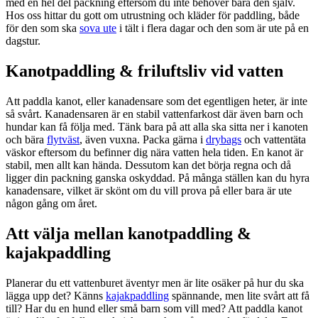
med en hel del packning eftersom du inte behöver bära den själv.
Hos oss hittar du gott om utrustning och kläder för paddling, både
för den som ska
sova ute
i tält i flera dagar och den som är ute på en
dagstur.
Kanotpaddling & friluftsliv vid vatten
Att paddla kanot, eller kanadensare som det egentligen heter, är inte
så svårt. Kanadensaren är en stabil vattenfarkost där även barn och
hundar kan få följa med. Tänk bara på att alla ska sitta ner i kanoten
och bära
flytväst
, även vuxna. Packa gärna i
drybags
och vattentäta
väskor eftersom du befinner dig nära vatten hela tiden. En kanot är
stabil, men allt kan hända. Dessutom kan det börja regna och då
ligger din packning ganska oskyddad. På många ställen kan du hyra
kanadensare, vilket är skönt om du vill prova på eller bara är ute
någon gång om året.
Att välja mellan kanotpaddling &
kajakpaddling
Planerar du ett vattenburet äventyr men är lite osäker på hur du ska
lägga upp det? Känns
kajakpaddling
spännande, men lite svårt att få
till? Har du en hund eller små barn som vill med? Att paddla kanot