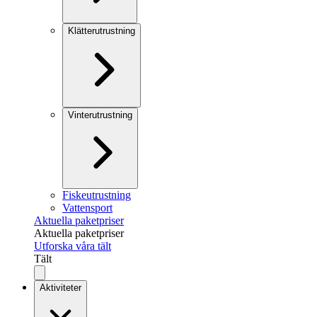
Klätterutrustning
Vinterutrustning
Fiskeutrustning
Vattensport
Aktuella paketpriser
Aktuella paketpriser
Utforska våra tält
Tält
Aktiviteter