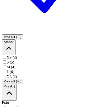
Visa allt (10)
Storlek
XS (3)
S (5)
M (4)
L (6)
XL (2)
Visa allt (50)
Pris (kr)
Från