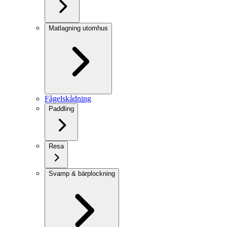
Matlagning utomhus
Fågelskådning
Paddling
Resa
Svamp & bärplockning