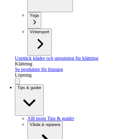
Yoga
Vintersport
Upptäck kläder och utrustning för klättring
Klättring
Se produkter för löpning
Löpning
Tips & guider
Allt inom Tips & guider
Vårda & reparera