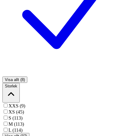
Visa allt (8)
Storlek
XXS (9)
XS (45)
S (113)
M (113)
L (114)