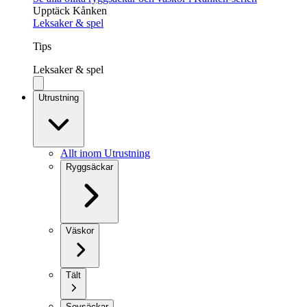
Upptäck Kånken
Leksaker & spel
Tips
Leksaker & spel
Utrustning
Allt inom Utrustning
Ryggsäckar
Väskor
Tält
Sovsäckar