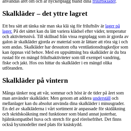
användas året om och är nyckelplagg bland dina
friluftskläder
.
Skalkläder – det yttre lagret
Ett bra sätt att tänka när man ska klä sig för friluftsliv är
lager på
lager.
På det sättet kan du lätt variera klädsel efter väder, temperatur
och aktivitetsnivå. Till skillnad från vissa regnplagg som är gjorda av
galon är skalkläder gjorda av material som är lättare att röra sig i och
som andas. Skalkläder har dessutom ofta ventilationsdragkedjor som
kan öppnas vid behov. Med en uppsättning bra skalkläder är du bra
rustad för en mängd friluftsaktiviteter som till exempel vandring,
fiske och jakt. Hos oss hittar du skalkläder i en mängd olika
utföranden.
Skalkläder på vintern
Många tänker nog att vår, sommar och höst är de tider på året som
man använder skalkläder. Men genom att addera
underställ
och
mellanlager kan du absolut använda dina skalkläder i minusgrader.
En del av skalkläderna i vårt sortiment är anpassade för skidåkning
och skridskoåkning med funktioner som bland annat justerbar,
hjälmkompatibel huva och stretch för god rörelsefrihet. Det finns
också byxmodeller med plats för knäskydd.