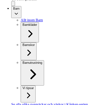
Barn
Allt inom Barn
Barnkläder
Barnskor
Barnutrustning
Vi tipsar
Se alla olika ryggsäckar och väskor i Kånken-serien