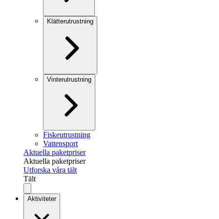
Klätterutrustning
Vinterutrustning
Fiskeutrustning
Vattensport
Aktuella paketpriser
Aktuella paketpriser
Utforska våra tält
Tält
Aktiviteter