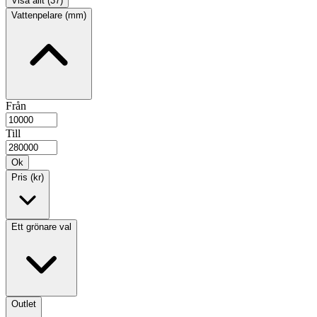
Visa allt (37)
Vattenpelare (mm)
Från
Till
Ok
Pris (kr)
Ett grönare val
Outlet