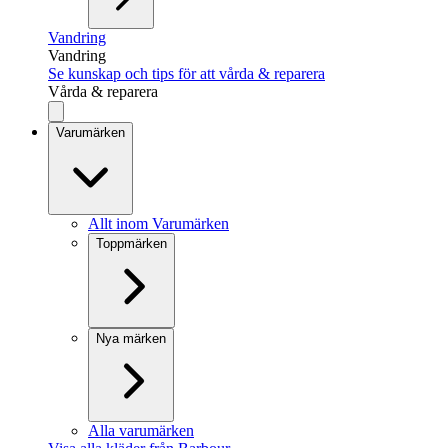
Vandring
Vandring
Se kunskap och tips för att vårda & reparera
Vårda & reparera
Varumärken
Allt inom Varumärken
Toppmärken
Nya märken
Alla varumärken