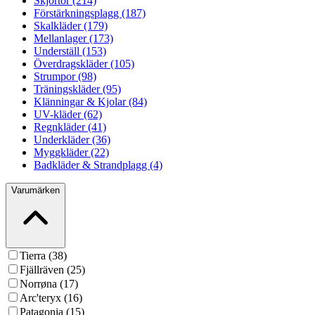
Skjortor (214)
Förstärkningsplagg (187)
Skalkläder (179)
Mellanlager (173)
Underställ (153)
Överdragskläder (105)
Strumpor (98)
Träningskläder (95)
Klänningar & Kjolar (84)
UV-kläder (62)
Regnkläder (41)
Underkläder (36)
Myggkläder (22)
Badkläder & Strandplagg (4)
Varumärken
Tierra (38)
Fjällräven (25)
Norrøna (17)
Arc'teryx (16)
Patagonia (15)