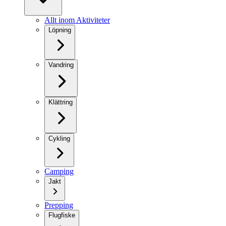
Allt inom Aktiviteter
Löpning
Vandring
Klättring
Cykling
Camping
Jakt
Prepping
Flugfiske