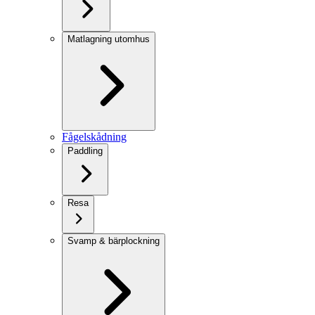
Matlagning utomhus
Fågelskådning
Paddling
Resa
Svamp & bärplockning