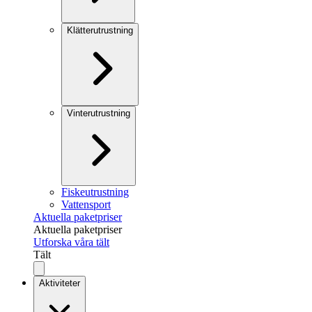
Klätterutrustning
Vinterutrustning
Fiskeutrustning
Vattensport
Aktuella paketpriser
Aktuella paketpriser
Utforska våra tält
Tält
Aktiviteter