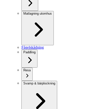
Matlagning utomhus
Fågelskådning
Paddling
Resa
Svamp & bärplockning