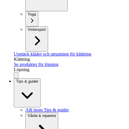
Yoga
Vintersport
Upptäck kläder och utrustning för klättring
Klättring
Se produkter för löpning
Löpning
Tips & guider
Allt inom Tips & guider
Vårda & reparera