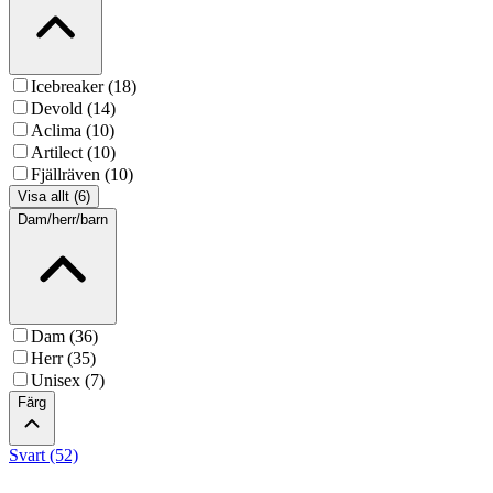
Icebreaker (18)
Devold (14)
Aclima (10)
Artilect (10)
Fjällräven (10)
Visa allt (6)
Dam/herr/barn
Dam (36)
Herr (35)
Unisex (7)
Färg
Svart (52)