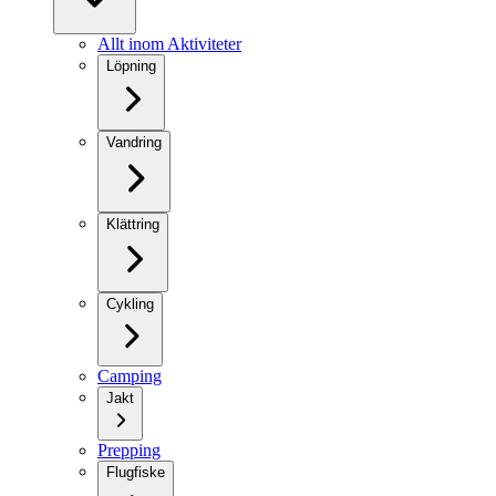
Allt inom Aktiviteter
Löpning
Vandring
Klättring
Cykling
Camping
Jakt
Prepping
Flugfiske