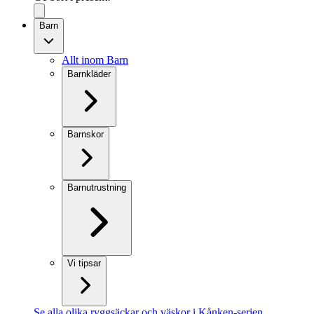
Barn
Allt inom Barn
Barnkläder
Barnskor
Barnutrustning
Vi tipsar
Se alla olika ryggsäckar och väskor i Kånken-serien