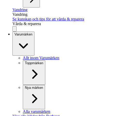
Vandring
Vandring
Se kunskap och tips för att vårda & reparera
Vårda & reparera
Varumärken
Allt inom Varumärken
Toppmärken
Nya märken
Alla varumärken