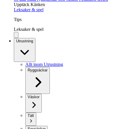
Upptäck Kånken
Leksaker & spel
Tips
Leksaker & spel
Utrustning
Allt inom Utrustning
Ryggsäckar
Väskor
Tält
Sovsäckar