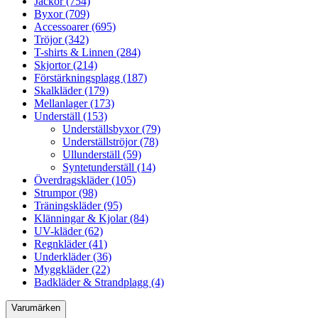
Jackor (754)
Byxor (709)
Accessoarer (695)
Tröjor (342)
T-shirts & Linnen (284)
Skjortor (214)
Förstärkningsplagg (187)
Skalkläder (179)
Mellanlager (173)
Underställ (153)
Underställsbyxor (79)
Underställströjor (78)
Ullunderställ (59)
Syntetunderställ (14)
Överdragskläder (105)
Strumpor (98)
Träningskläder (95)
Klänningar & Kjolar (84)
UV-kläder (62)
Regnkläder (41)
Underkläder (36)
Myggkläder (22)
Badkläder & Strandplagg (4)
Varumärken