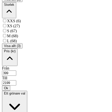
Storlek
XXS (6)
XS (27)
S (67)
M (68)
L (68)
Visa allt (3)
Pris (kr)
Från
Till
Ok
Ett grönare val