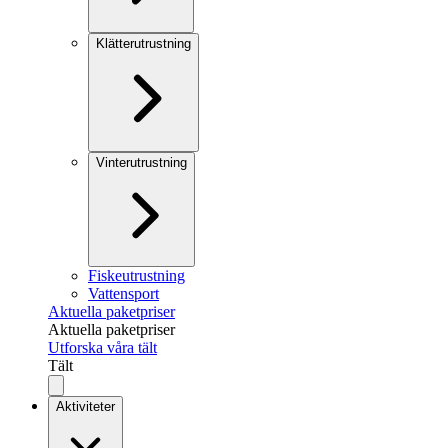
Klätterutrustning
Vinterutrustning
Fiskeutrustning
Vattensport
Aktuella paketpriser
Aktuella paketpriser
Utforska våra tält
Tält
Aktiviteter