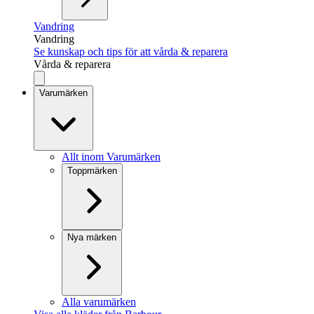
Vandring
Vandring
Se kunskap och tips för att vårda & reparera
Vårda & reparera
Varumärken
Allt inom Varumärken
Toppmärken
Nya märken
Alla varumärken