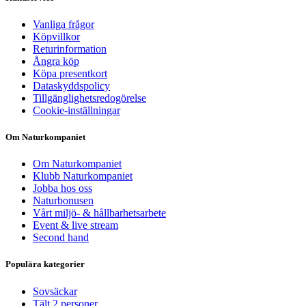
Vanliga frågor
Köpvillkor
Returinformation
Ångra köp
Köpa presentkort
Dataskyddspolicy
Tillgänglighetsredogörelse
Cookie-inställningar
Om Naturkompaniet
Om Naturkompaniet
Klubb Naturkompaniet
Jobba hos oss
Naturbonusen
Vårt miljö- & hållbarhetsarbete
Event & live stream
Second hand
Populära kategorier
Sovsäckar
Tält 2 personer