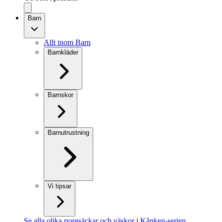
Barn
Allt inom Barn
Barnkläder
Barnskor
Barnutrustning
Vi tipsar
Se alla olika ryggsäckar och väskor i Kånken-serien