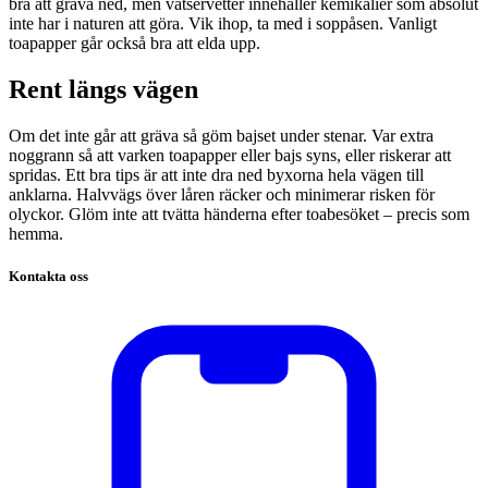
bra att gräva ned, men våtservetter innehåller kemikalier som absolut
inte har i naturen att göra. Vik ihop, ta med i soppåsen. Vanligt
toapapper går också bra att elda upp.
Rent längs vägen
Om det inte går att gräva så göm bajset under stenar. Var extra
noggrann så att varken toapapper eller bajs syns, eller riskerar att
spridas. Ett bra tips är att inte dra ned byxorna hela vägen till
anklarna. Halvvägs över låren räcker och minimerar risken för
olyckor. Glöm inte att tvätta händerna efter toabesöket – precis som
hemma.
Kontakta oss