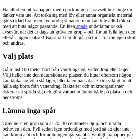
Ha alltid en bit toapapper med i packningen – oavsett hur länge du
tänker vara ute. Att torka sig med löv eller annat organiskt material
går så klart bra, men i en nödig situation man kan inte alltid räkna
med att hitta något passande. En liten
spade
underlättar också
avsevärt när det är dags att gräva en grop – och för att fylla igen den
efteråt. Ingen skitsak! Bajsa rätt när du går på tur – för din egen skull
och andras.
Välj plats
Gå minst 100 meter bort från vandringsled, vattendrag eller läger.
Välj heller inte den naturskönaste platsen du hittar eftersom någon
kan tänka sig vilja slå läger, eller ta en paus där. Extra viktigt är att
hålla sig borta från vattendrag. Bakterier och mikroorganismer
riskerar att sprida sig och göra vattnet otjänligt både på platsen och
nedströms.
Lämna inga spår
Gräv helst en grop som är 20–30 centimeter djup. och uträtta
behoven i den. Fyll sedan igen ordentligt med jord så att djur inte
kan komma åt och förmultningen går snabbt. Vanligt toapapper går