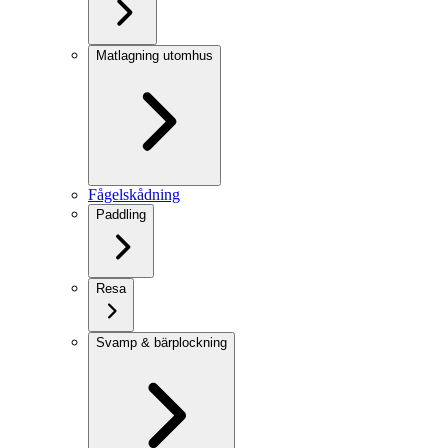
Matlagning utomhus
Fågelskådning
Paddling
Resa
Svamp & bärplockning