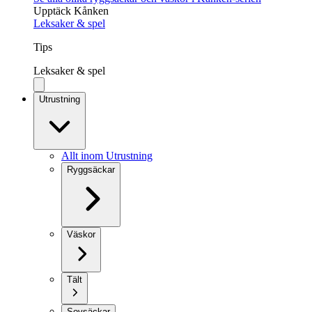
Upptäck Kånken
Leksaker & spel
Tips
Leksaker & spel
Utrustning
Allt inom Utrustning
Ryggsäckar
Väskor
Tält
Sovsäckar