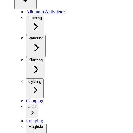
Allt inom Aktiviteter
Löpning
Vandring
Klättring
Cykling
Camping
Jakt
Prepping
Flugfiske