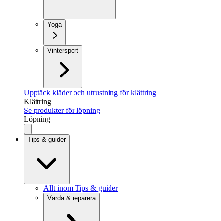
Yoga
Vintersport
Upptäck kläder och utrustning för klättring
Klättring
Se produkter för löpning
Löpning
Tips & guider
Allt inom Tips & guider
Vårda & reparera