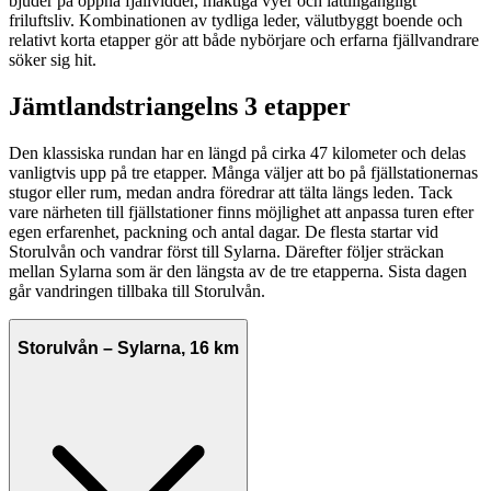
bjuder på öppna fjällvidder, mäktiga vyer och lättillgängligt
friluftsliv. Kombinationen av tydliga leder, välutbyggt boende och
relativt korta etapper gör att både nybörjare och erfarna fjällvandrare
söker sig hit.
Jämtlandstriangelns 3 etapper
Den klassiska rundan har en längd på cirka 47 kilometer och delas
vanligtvis upp på tre etapper. Många väljer att bo på fjällstationernas
stugor eller rum, medan andra föredrar att tälta längs leden. Tack
vare närheten till fjällstationer finns möjlighet att anpassa turen efter
egen erfarenhet, packning och antal dagar. De flesta startar vid
Storulvån och vandrar först till Sylarna. Därefter följer sträckan
mellan Sylarna som är den längsta av de tre etapperna. Sista dagen
går vandringen tillbaka till Storulvån.
Storulvån – Sylarna, 16 km