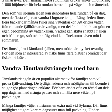
Sylmassivet. Den sammanlagda stigningen brukar anges till omkring
1 000 höjdmeter för hela rundan beroende på vägval och mätmetod.
Den som vill springa leden kan genomföra hela rundan på en dag,
men de flesta väljer att vandra i lugnare tempo. Längs leden finns
flera bäckar där många fyller sina vattenflaskor. Att dricka vatten
från rinnande fjällbäckar är vanligt, men det är alltid klokt att göra en
egen bedömning av vattenkällan. Vädret kan skifta snabbt i fjällen
och både regn, snö och kraftig vind kan förekomma även mitt i
sommaren.
Det finns björn i Jämtlandsfjällen, men möten är mycket ovanliga.
För den som är intresserad av fiske finns flera platser i området där
fiskekort krävs.
Vandra Jämtlandstriangeln med barn
Jämtlandstriangeln är ett populärt alternativ för familjer som vill
prova fjällvandring. De tydliga lederna och möjligheten till boende i
stugor gör planeringen enklare. För barn är det ofta en fördel att dela
upp dagarna med många pauser och att hålla nere vikten på
packningen.
Många familjer väljer att stanna en extra natt vid Sylarna. Där finns
möjlighet att göra kortare dagsturer utan full packning. Under