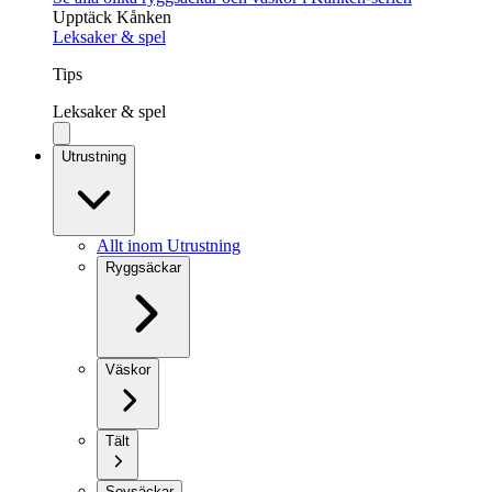
Upptäck Kånken
Leksaker & spel
Tips
Leksaker & spel
Utrustning
Allt inom Utrustning
Ryggsäckar
Väskor
Tält
Sovsäckar