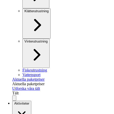
Klätterutrustning
Vinterutrustning
Fiskeutrustning
Vattensport
Aktuella paketpriser
Aktuella paketpriser
Utforska våra tält
Tält
Aktiviteter