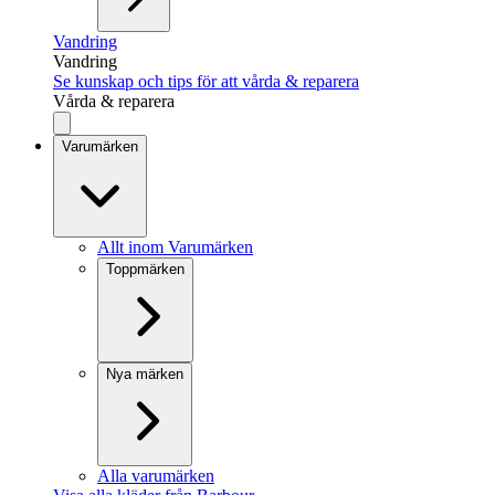
Vandring
Vandring
Se kunskap och tips för att vårda & reparera
Vårda & reparera
Varumärken
Allt inom Varumärken
Toppmärken
Nya märken
Alla varumärken