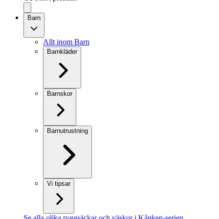
Barn
Allt inom Barn
Barnkläder
Barnskor
Barnutrustning
Vi tipsar
Se alla olika ryggsäckar och väskor i Kånken-serien