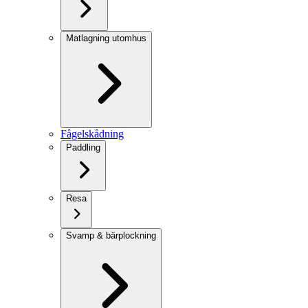
Matlagning utomhus
Fågelskådning
Paddling
Resa
Svamp & bärplockning