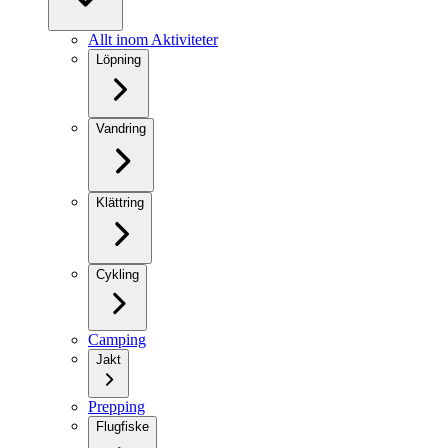
Allt inom Aktiviteter
Löpning
Vandring
Klättring
Cykling
Camping
Jakt
Prepping
Flugfiske