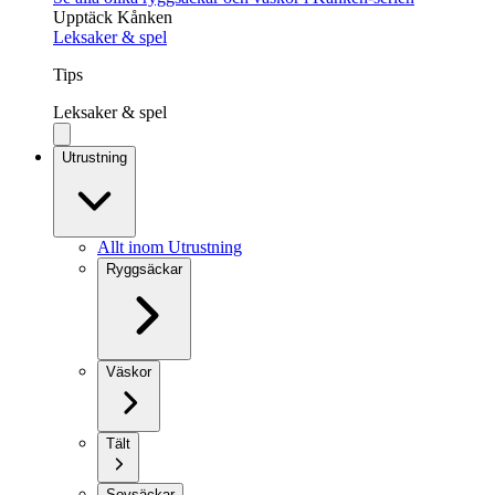
Upptäck Kånken
Leksaker & spel
Tips
Leksaker & spel
Utrustning
Allt inom Utrustning
Ryggsäckar
Väskor
Tält
Sovsäckar