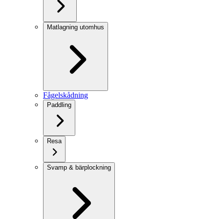
Matlagning utomhus
Fågelskådning
Paddling
Resa
Svamp & bärplockning