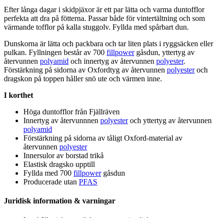
Efter långa dagar i skidpjäxor är ett
pa
r lätta och varma duntofflor
pe
rfekta att dra på fötterna.
Pa
ssar både för vintertältning och som
värmande tofflor på kalla stuggolv. Fyllda med spårbart dun.
Dunskorna är lätta och
pa
ckbara och tar liten plats i ryggsäcken eller
pu
lkan. Fyllningen består av 700
fillpower
gåsdun, yttertyg av
återvunnen
polyamid
och innertyg av återvunnen
polyester
.
Förstärkning på sidorna av Oxfordtyg av återvunnen
polyester
och
dragskon på to
pp
en håller snö ute och värmen inne.
I korthet
Höga duntofflor från Fjällräven
Innertyg av återvunnnen
polyester
och yttertyg av återvunnen
polyamid
Förstärkning på sidorna av tåligt Oxford-material av
återvunnen
polyester
Innersulor av borstad trikå
Elastisk dragsko u
pp
till
Fyllda med 700
fillpower
gåsdun
Producerade utan
PFAS
Juridisk information & varningar