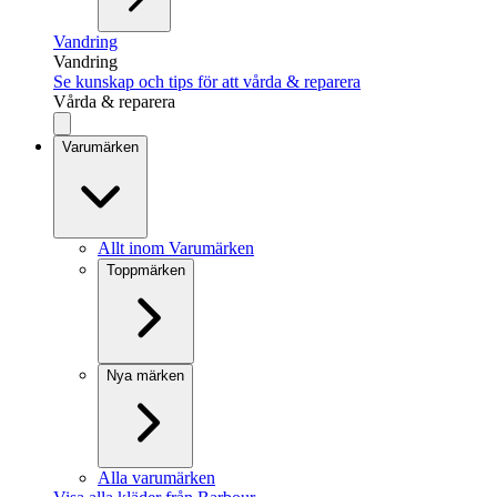
Vandring
Vandring
Se kunskap och tips för att vårda & reparera
Vårda & reparera
Varumärken
Allt inom Varumärken
Toppmärken
Nya märken
Alla varumärken