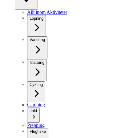
Allt inom Aktiviteter
Löpning
Vandring
Klättring
Cykling
Camping
Jakt
Prepping
Flugfiske