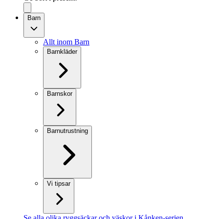
Barn
Allt inom Barn
Barnkläder
Barnskor
Barnutrustning
Vi tipsar
Se alla olika ryggsäckar och väskor i Kånken-serien