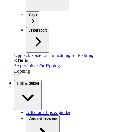
Yoga
Vintersport
Upptäck kläder och utrustning för klättring
Klättring
Se produkter för löpning
Löpning
Tips & guider
Allt inom Tips & guider
Vårda & reparera