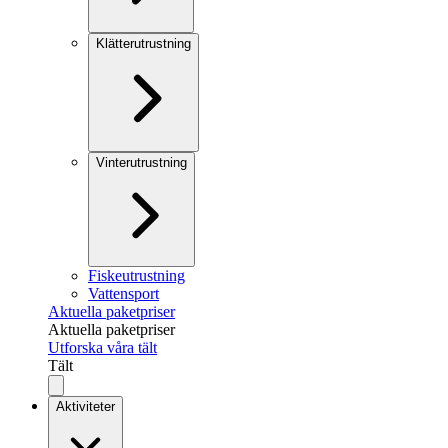
Klätterutrustning
Vinterutrustning
Fiskeutrustning
Vattensport
Aktuella paketpriser
Aktuella paketpriser
Utforska våra tält
Tält
Aktiviteter