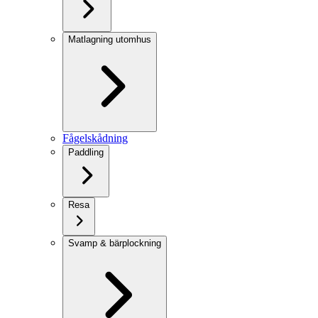
Matlagning utomhus
Fågelskådning
Paddling
Resa
Svamp & bärplockning