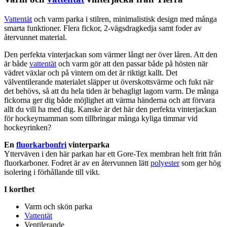
Vattentät
och varm
pa
rka i stilren, minimalistisk design med många
smarta funktioner. Flera fickor, 2-vägsdragkedja samt foder av
återvunnet material.
Den
pe
rfekta vinterjackan som värmer långt ner över låren. Att den
är både
vattentät
och varm gör att den
pa
ssar både på hösten när
vädret växlar och på vintern om det är riktigt kallt. Det
välventilerande materialet slä
pp
er ut överskottsvärme och fukt när
det behövs, så att du hela tiden är behagligt lagom varm. De många
fickorna ger dig både möjlighet att värma händerna och att förvara
allt du vill ha med dig. Kanske är det här den
pe
rfekta vinterjackan
för hockeymamman som tillbringar många kyliga timmar vid
hockeyrinken?
En
fluorkarbonfri
vinter
pa
rka
Ytterväven i den här
pa
rkan har ett Gore-Tex membran helt fritt från
fluorkarbon
er. Fodret är av en återvunnen lätt
polyester
som ger hög
isolering i förhållande till vikt.
I korthet
Varm och skön
pa
rka
Vattentät
Ventilerande