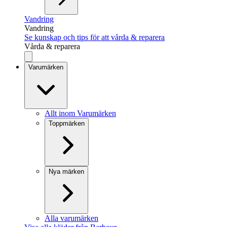
Vandring
Vandring
Se kunskap och tips för att vårda & reparera
Vårda & reparera
Varumärken
Allt inom Varumärken
Toppmärken
Nya märken
Alla varumärken