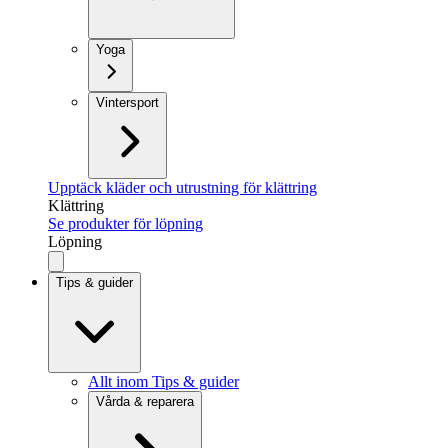
Yoga
Vintersport
Upptäck kläder och utrustning för klättring
Klättring
Se produkter för löpning
Löpning
Tips & guider
Allt inom Tips & guider
Vårda & reparera