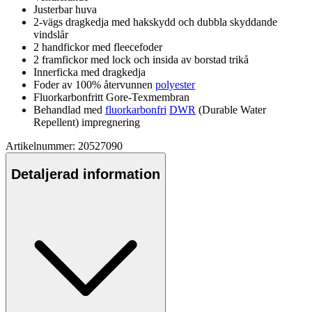
Justerbar huva
2-vägs dragkedja med hakskydd och dubbla skyddande
vindslår
2 handfickor med
fleece
foder
2 framfickor med lock och insida av borstad trikå
Innerficka med dragkedja
Foder av 100% återvunnen
polyester
Fluorkarbonfri
tt Gore-Texmembran
Behandlad med
fluorkarbonfri
DWR
(Durable Water
Re
pe
llent) impregnering
Artikelnummer: 20527090
Detaljerad information