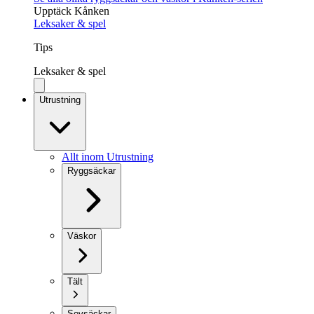
Upptäck Kånken
Leksaker & spel
Tips
Leksaker & spel
Utrustning
Allt inom Utrustning
Ryggsäckar
Väskor
Tält
Sovsäckar