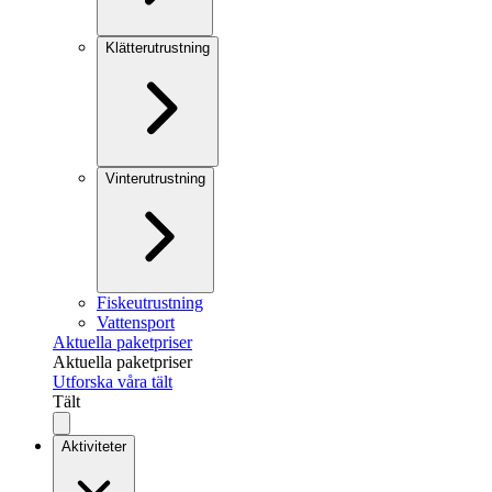
Klätterutrustning
Vinterutrustning
Fiskeutrustning
Vattensport
Aktuella paketpriser
Aktuella paketpriser
Utforska våra tält
Tält
Aktiviteter