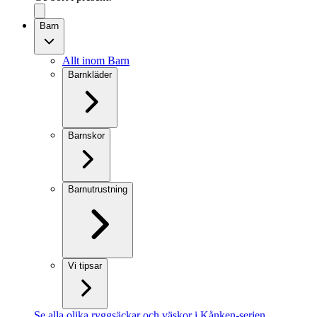
Barn
Allt inom Barn
Barnkläder
Barnskor
Barnutrustning
Vi tipsar
Se alla olika ryggsäckar och väskor i Kånken-serien