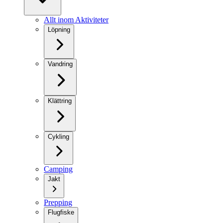
Allt inom Aktiviteter
Löpning
Vandring
Klättring
Cykling
Camping
Jakt
Prepping
Flugfiske