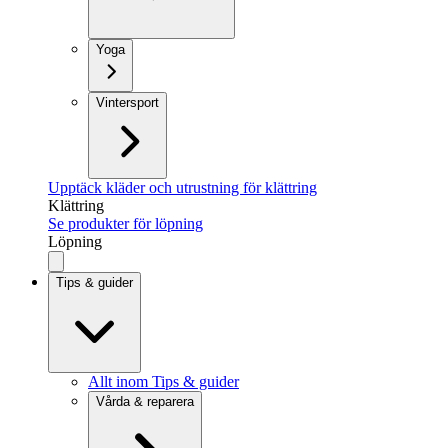
Yoga
Vintersport
Upptäck kläder och utrustning för klättring
Klättring
Se produkter för löpning
Löpning
Tips & guider
Allt inom Tips & guider
Vårda & reparera