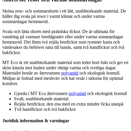
Sköna rese- och sommarshorts i ett lätt, snabbtorkande material. De
håller dig svala på resor i varmt klimat och under varma
sommardagar hemmavid.
Svala och lätta shorts med praktiska fickor. De är ultimata för
vandring på varmare breddgrader eller under varma sommardagar
hemmavid. Det finns två rejäla benfickor som rymmer karta och
värdesaker du behöver nära till hands, samt två handfickor och två
bakfickor.
MT Eco är ett snabbtorkande material som leder bort fukt och ger en
skön känsla mot huden under riktigt varma och svettiga dagar.
Materialet består av återvunnen
polyamid
och ekologisk bom
ull
.
Midjan är fodrad med meshväv och har resår i sidorna för optimal
komfort.
Gjorda i MT Eco återvunnen
polyamid
och ekologisk bom
ull
Svalt, snabbtorkande material
Rejäla benfickor, den ena med en extra mindre ficka utanpå
Två handfickor och två bakfickor
Juridisk information & varningar