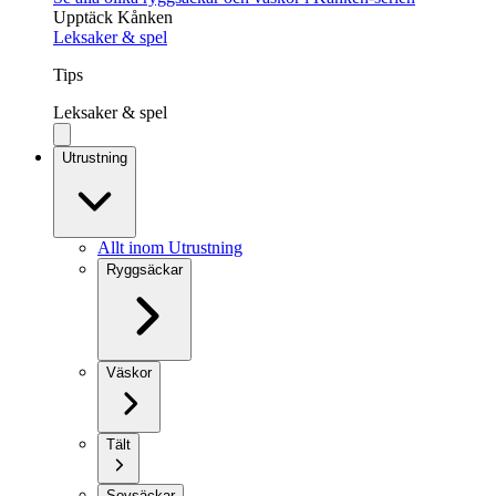
Upptäck Kånken
Leksaker & spel
Tips
Leksaker & spel
Utrustning
Allt inom Utrustning
Ryggsäckar
Väskor
Tält
Sovsäckar