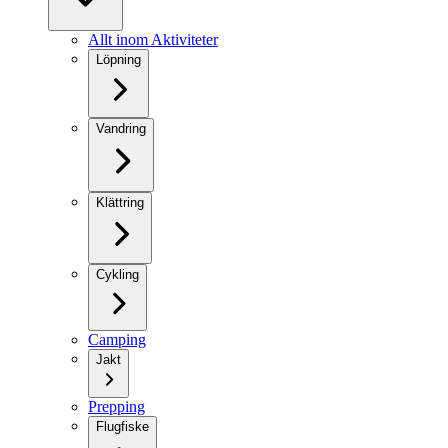
Allt inom Aktiviteter
Löpning
Vandring
Klättring
Cykling
Camping
Jakt
Prepping
Flugfiske