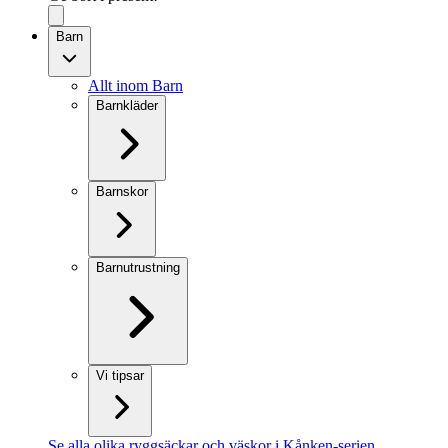
Barn
Allt inom Barn
Barnkläder
Barnskor
Barnutrustning
Vi tipsar
Se alla olika ryggsäckar och väskor i Kånken-serien