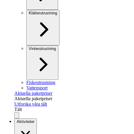
Klätterutrustning
Vinterutrustning
Fiskeutrustning
Vattensport
Aktuella paketpriser
Aktuella paketpriser
Utforska våra tält
Tält
Aktiviteter