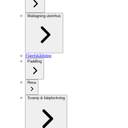
Matlagning utomhus
Fågelskådning
Paddling
Resa
Svamp & bärplockning