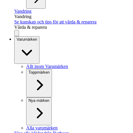
Vandring
Vandring
Se kunskap och tips för att vårda & reparera
Vårda & reparera
Varumärken
Allt inom Varumärken
Toppmärken
Nya märken
Alla varumärken