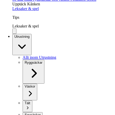
Upptäck Kånken
Leksaker & spel
Tips
Leksaker & spel
Utrustning
Allt inom Utrustning
Ryggsäckar
Väskor
Tält
Sovsäckar