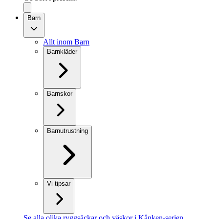
Barn
Allt inom Barn
Barnkläder
Barnskor
Barnutrustning
Vi tipsar
Se alla olika ryggsäckar och väskor i Kånken-serien