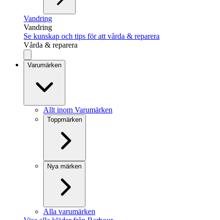
Vandring
Vandring
Se kunskap och tips för att vårda & reparera
Vårda & reparera
Varumärken
Allt inom Varumärken
Toppmärken
Nya märken
Alla varumärken