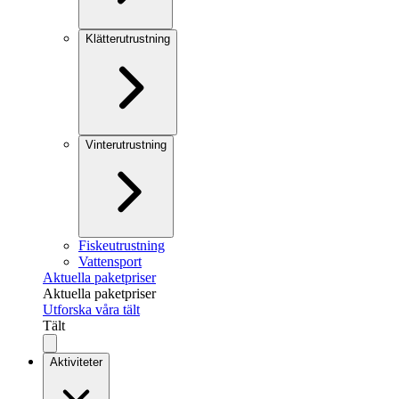
Klätterutrustning
Vinterutrustning
Fiskeutrustning
Vattensport
Aktuella paketpriser
Aktuella paketpriser
Utforska våra tält
Tält
Aktiviteter