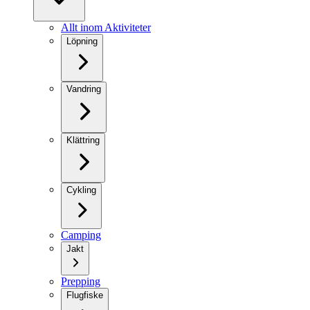
Allt inom Aktiviteter
Löpning
Vandring
Klättring
Cykling
Camping
Jakt
Prepping
Flugfiske