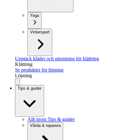
Yoga
Vintersport
Upptäck kläder och utrustning för klättring
Klättring
Se produkter för löpning
Löpning
Tips & guider
Allt inom Tips & guider
Vårda & reparera