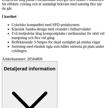
för effektiv cykling och är samtidigt bekväm med naturlig flex när
du går.
I korthet
Cykelsko kom
pa
tibel med SPD-
pe
dalsystem
Klassisk Samba-design med ovandel i f
ull
narvsläder
Två tredjedelar lång kompositplatta i mellansulan för stöd vid
trampning och flex vid gång
Reflekterande 3-Stri
pe
s för ökad synlighet på mörka vägar
Snörning med elastisk ögla som håller snörena på plats under
cyklingen.
Artikelnummer: 20584809
Detaljerad information