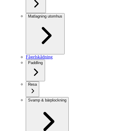
Matlagning utomhus
Fågelskådning
Paddling
Resa
Svamp & bärplockning