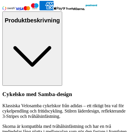
Produktbeskrivning
Cykelsko med Samba-design
Klassiska Velosamba cykelskor från adidas – ett riktigt bra val för
cykel
pe
ndling och fritidscykling. Stilren läderdesign, reflekterande
3-Stri
pe
s och tvåhålsinfästning.
Skorna är kom
pa
tibla med tvåhålsinfästning och har en två
tredjedelar lång platta i mellansulan som gör den fastare i framfoten