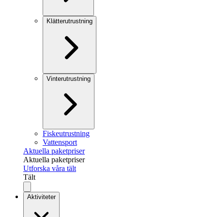
Klätterutrustning
Vinterutrustning
Fiskeutrustning
Vattensport
Aktuella paketpriser
Aktuella paketpriser
Utforska våra tält
Tält
Aktiviteter