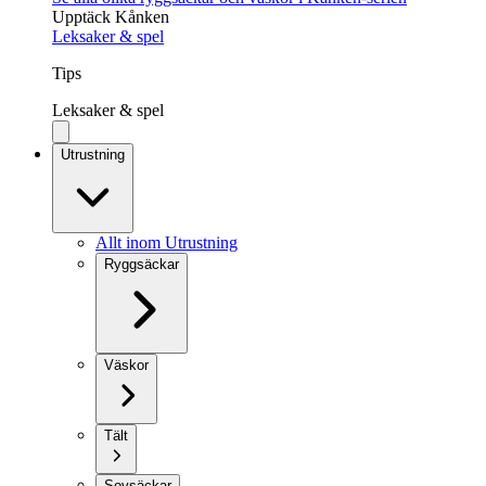
Upptäck Kånken
Leksaker & spel
Tips
Leksaker & spel
Utrustning
Allt inom Utrustning
Ryggsäckar
Väskor
Tält
Sovsäckar