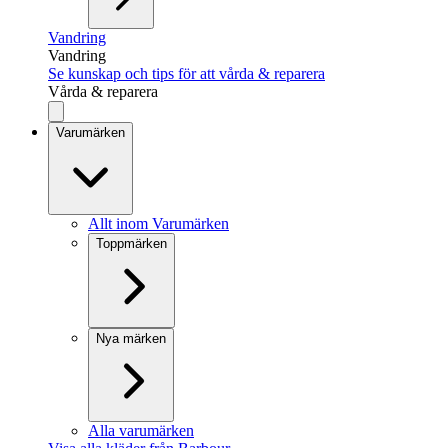
Vandring
Vandring
Se kunskap och tips för att vårda & reparera
Vårda & reparera
Varumärken
Allt inom Varumärken
Toppmärken
Nya märken
Alla varumärken