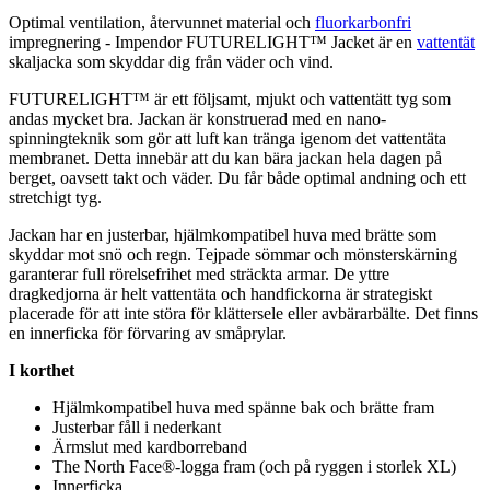
Optimal ventilation, återvunnet material och
fluorkarbonfri
impregnering - Im
pe
ndor FUTURELIGHT™ Jacket är en
vattentät
skaljacka som skyddar dig från väder och vind.
FUTURELIGHT™ är ett följsamt, mjukt och
vattentät
t tyg som
andas mycket bra. Jackan är konstruerad med en nano-
spinningteknik som gör att luft kan tränga igenom det
vattentät
a
membranet. Detta innebär att du kan bära jackan hela dagen på
berget, oavsett takt och väder. Du får både optimal andning och ett
stretch
igt tyg.
Jackan har en justerbar, hjälmkom
pa
tibel huva med brätte som
skyddar mot snö och regn. Tej
pa
de sömmar och mönsterskärning
garanterar f
ull
rörelsefrihet med sträckta armar. De yttre
dragkedjorna är helt
vattentät
a och handfickorna är strategiskt
placerade för att inte störa för klättersele eller avbärarbälte. Det finns
en innerficka för förvaring av småprylar.
I korthet
Hjälmkom
pa
tibel huva med spänne bak och brätte fram
Justerbar fåll i nederkant
Ärmslut med kardborreband
The North Face®-logga fram (och på ryggen i storlek XL)
Innerficka