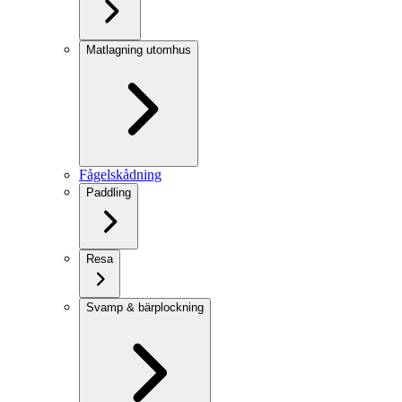
Matlagning utomhus
Fågelskådning
Paddling
Resa
Svamp & bärplockning