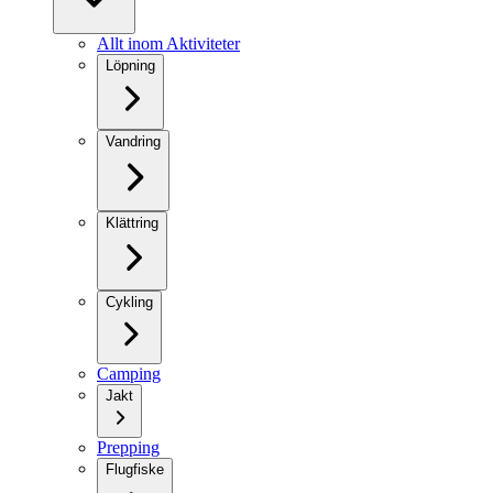
Allt inom Aktiviteter
Löpning
Vandring
Klättring
Cykling
Camping
Jakt
Prepping
Flugfiske