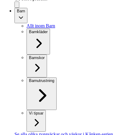
Barn
Allt inom Barn
Barnkläder
Barnskor
Barnutrustning
Vi tipsar
Se alla olika ryggsäckar och väskor i Kånken-serien