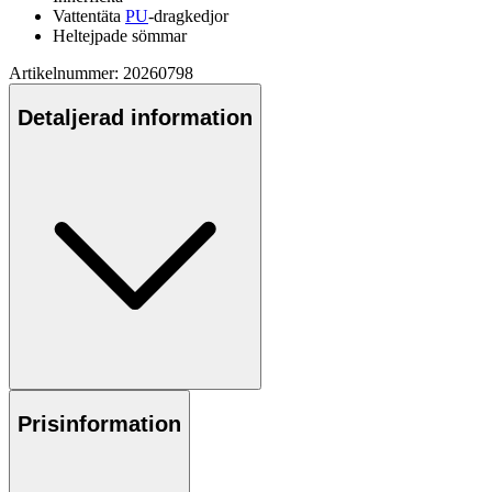
Vattentät
a
PU
-dragkedjor
Heltej
pa
de sömmar
Artikelnummer: 20260798
Detaljerad information
Prisinformation