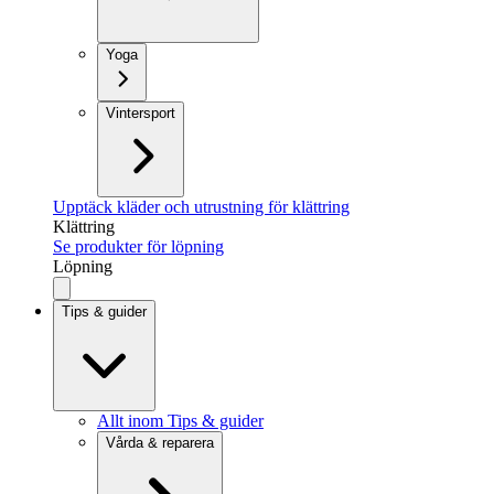
Yoga
Vintersport
Upptäck kläder och utrustning för klättring
Klättring
Se produkter för löpning
Löpning
Tips & guider
Allt inom Tips & guider
Vårda & reparera