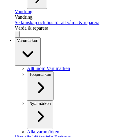
Vandring
Vandring
Se kunskap och tips för att vårda & reparera
Vårda & reparera
Varumärken
Allt inom Varumärken
Toppmärken
Nya märken
Alla varumärken