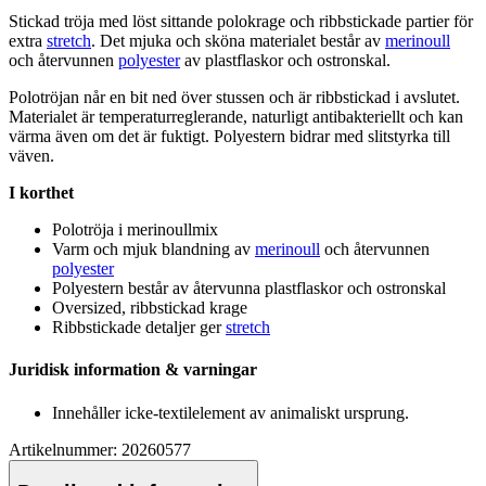
Stickad tröja med löst sittande polokrage och ribbstickade
pa
rtier för
extra
stretch
. Det mjuka och sköna materialet består av
merinoull
och återvunnen
polyester
av plast
fla
skor och ostronskal.
Polotröjan når en bit ned över stussen och är ribbstickad i avslutet.
Materialet är tem
pe
raturreglerande, naturligt antibakteriellt och kan
värma även om det är fuktigt.
Polyester
n bidrar med slitstyrka till
väven.
I korthet
Polotröja i
merinoull
mix
Varm och mjuk blandning av
merinoull
och återvunnen
polyester
Polyester
n består av återvunna plast
fla
skor och ostronskal
Oversized, ribbstickad krage
Ribbstickade detaljer ger
stretch
Juridisk information & varningar
Innehåller icke-textilelement av animaliskt ursprung.
Artikelnummer: 20260577