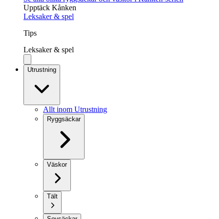
Upptäck Kånken
Leksaker & spel
Tips
Leksaker & spel
Utrustning
Allt inom Utrustning
Ryggsäckar
Väskor
Tält
Sovsäckar