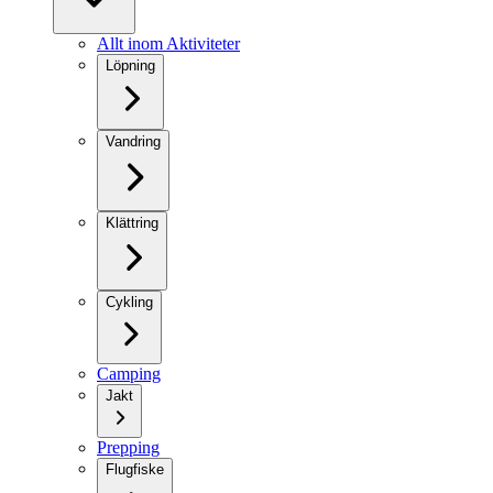
Allt inom Aktiviteter
Löpning
Vandring
Klättring
Cykling
Camping
Jakt
Prepping
Flugfiske