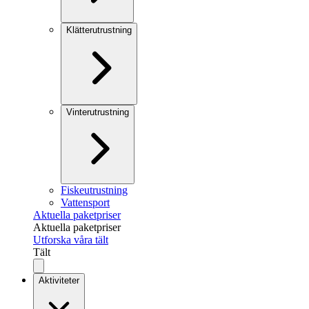
Klätterutrustning
Vinterutrustning
Fiskeutrustning
Vattensport
Aktuella paketpriser
Aktuella paketpriser
Utforska våra tält
Tält
Aktiviteter