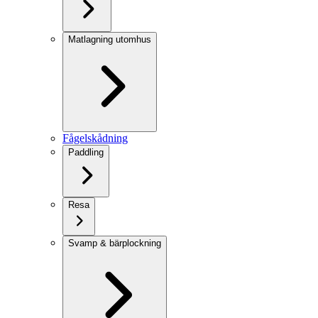
Matlagning utomhus
Fågelskådning
Paddling
Resa
Svamp & bärplockning