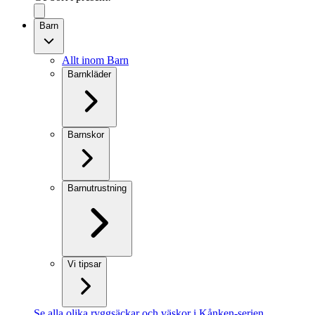
Barn
Allt inom Barn
Barnkläder
Barnskor
Barnutrustning
Vi tipsar
Se alla olika ryggsäckar och väskor i Kånken-serien