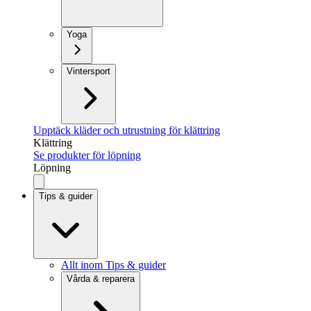
Yoga
Vintersport
Upptäck kläder och utrustning för klättring
Klättring
Se produkter för löpning
Löpning
Tips & guider
Allt inom Tips & guider
Vårda & reparera