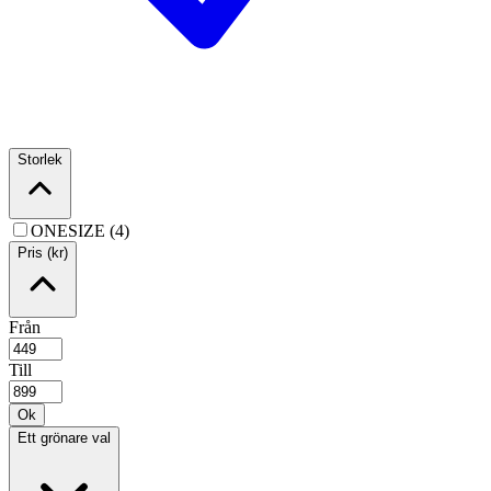
Storlek
ONESIZE (4)
Pris (kr)
Från
Till
Ok
Ett grönare val