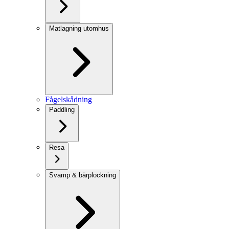
Matlagning utomhus
Fågelskådning
Paddling
Resa
Svamp & bärplockning