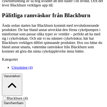
cykelutrustning av så hög kvalitet att den håller i en livstid. Och det
lever Blackburn verkligen upp till.
Pålitliga ramväskor från Blackburn
Ända sedan starten har Blackburn kommit med revolutionerande
produkter. De har bland annat utvecklat den första cykelpumpen i
miniformat som passar olika typer av ventiler – perfekt att ha med
sig i cykelväskan. Och när vi nu nämner cykelväskor, här har
Blackburn verkligen tillfört spännande produkter. Hos oss hittar du
bland annat smarta, vattentäta ramväskor från Blackburn som
kommer att göra din nästa cykelupplevelse ännu bättre.
Kategorier
Utrustning (4)
Varumärken
Blackburn (4)
Dam/herr/barn