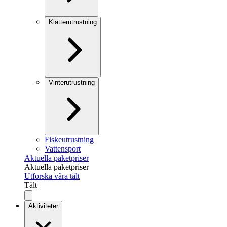
Klätterutrustning
Vinterutrustning
Fiskeutrustning
Vattensport
Aktuella paketpriser
Aktuella paketpriser
Utforska våra tält
Tält
Aktiviteter