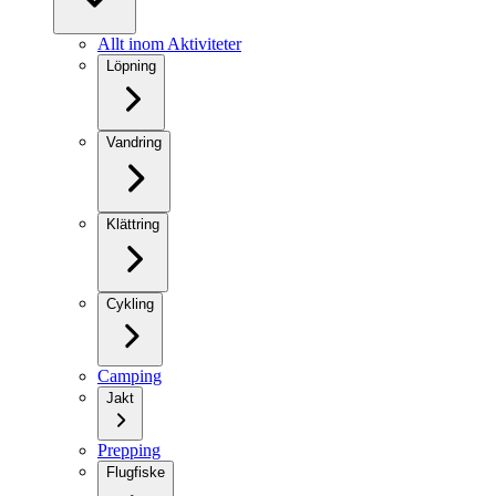
Allt inom Aktiviteter
Löpning
Vandring
Klättring
Cykling
Camping
Jakt
Prepping
Flugfiske