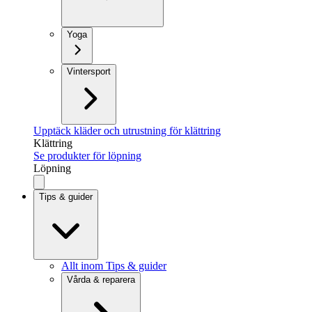
Yoga
Vintersport
Upptäck kläder och utrustning för klättring
Klättring
Se produkter för löpning
Löpning
Tips & guider
Allt inom Tips & guider
Vårda & reparera