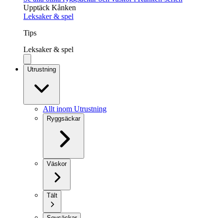
Upptäck Kånken
Leksaker & spel
Tips
Leksaker & spel
Utrustning
Allt inom Utrustning
Ryggsäckar
Väskor
Tält
Sovsäckar