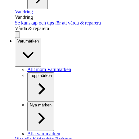
Vandring
Vandring
Se kunskap och tips för att vårda & reparera
Vårda & reparera
Varumärken
Allt inom Varumärken
Toppmärken
Nya märken
Alla varumärken