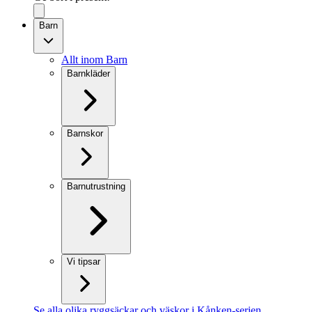
Barn
Allt inom Barn
Barnkläder
Barnskor
Barnutrustning
Vi tipsar
Se alla olika ryggsäckar och väskor i Kånken-serien