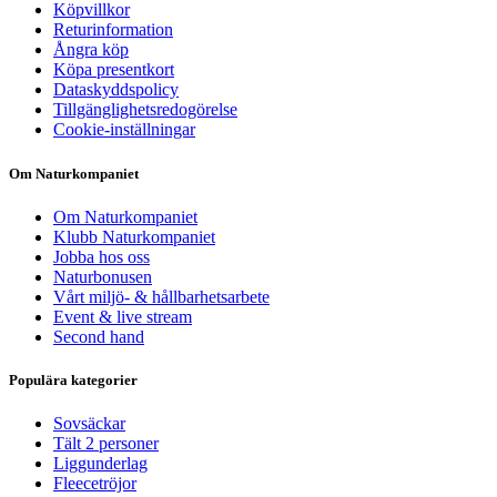
Köpvillkor
Returinformation
Ångra köp
Köpa presentkort
Dataskyddspolicy
Tillgänglighetsredogörelse
Cookie-inställningar
Om Naturkompaniet
Om Naturkompaniet
Klubb Naturkompaniet
Jobba hos oss
Naturbonusen
Vårt miljö- & hållbarhetsarbete
Event & live stream
Second hand
Populära kategorier
Sovsäckar
Tält 2 personer
Liggunderlag
Fleecetröjor