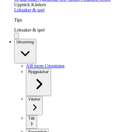
Upptäck Kånken
Leksaker & spel
Tips
Leksaker & spel
Utrustning
Allt inom Utrustning
Ryggsäckar
Väskor
Tält
Sovsäckar