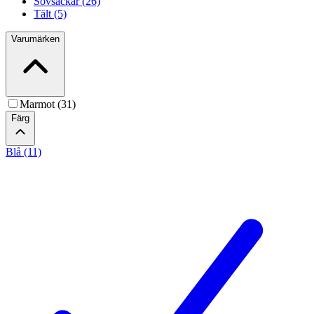
Sovsäckar (26)
Tält (5)
Varumärken
Marmot (31)
Färg
Blå (11)