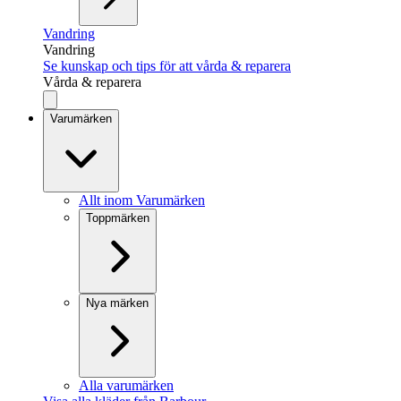
Vandring
Vandring
Se kunskap och tips för att vårda & reparera
Vårda & reparera
Varumärken
Allt inom Varumärken
Toppmärken
Nya märken
Alla varumärken