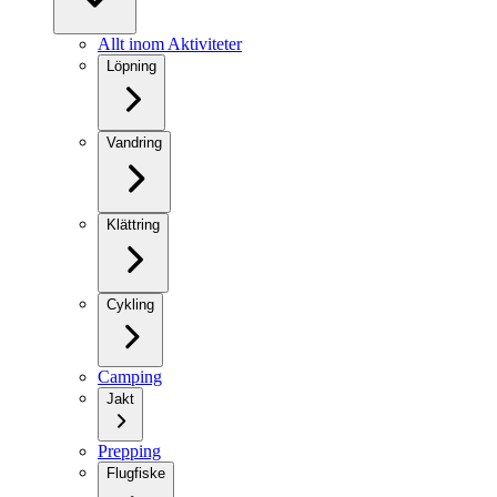
Allt inom Aktiviteter
Löpning
Vandring
Klättring
Cykling
Camping
Jakt
Prepping
Flugfiske