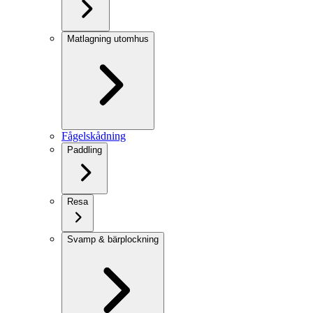
Matlagning utomhus
Fågelskådning
Paddling
Resa
Svamp & bärplockning