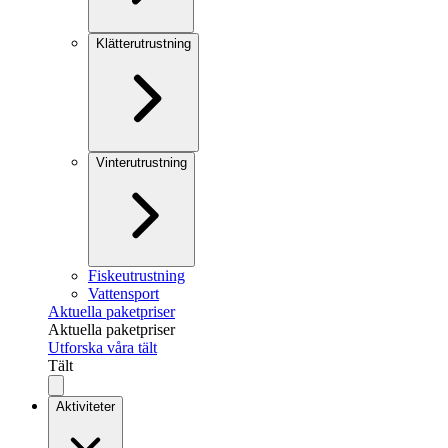
Klätterutrustning
Vinterutrustning
Fiskeutrustning
Vattensport
Aktuella paketpriser
Aktuella paketpriser
Utforska våra tält
Tält
Aktiviteter