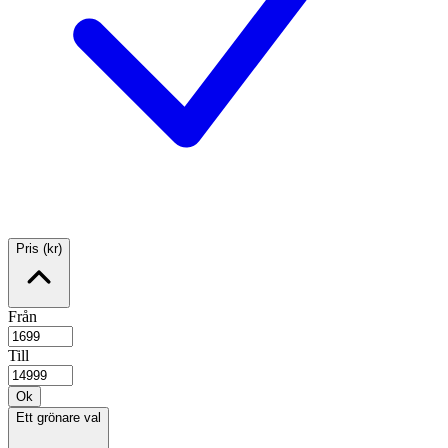
Pris (kr)
Från
Till
Ok
Ett grönare val