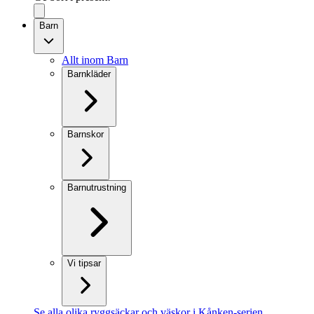
Barn
Allt inom Barn
Barnkläder
Barnskor
Barnutrustning
Vi tipsar
Se alla olika ryggsäckar och väskor i Kånken-serien