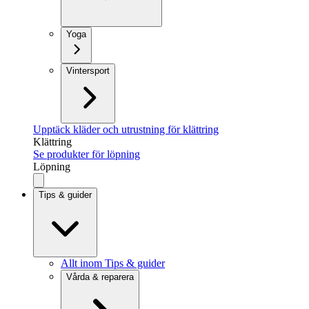
Yoga
Vintersport
Upptäck kläder och utrustning för klättring
Klättring
Se produkter för löpning
Löpning
Tips & guider
Allt inom Tips & guider
Vårda & reparera