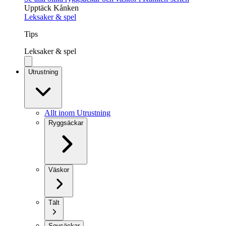
Upptäck Kånken
Leksaker & spel
Tips
Leksaker & spel
Utrustning
Allt inom Utrustning
Ryggsäckar
Väskor
Tält
Sovsäckar