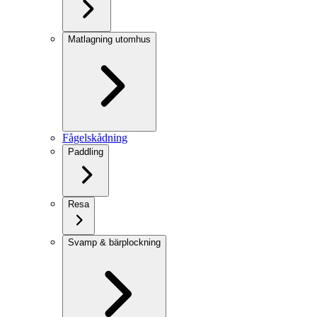
Matlagning utomhus
Fågelskådning
Paddling
Resa
Svamp & bärplockning