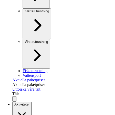
Klätterutrustning
Vinterutrustning
Fiskeutrustning
Vattensport
Aktuella paketpriser
Aktuella paketpriser
Utforska våra tält
Tält
Aktiviteter