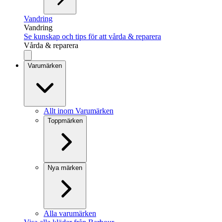
Vandring
Vandring
Se kunskap och tips för att vårda & reparera
Vårda & reparera
Varumärken
Allt inom Varumärken
Toppmärken
Nya märken
Alla varumärken