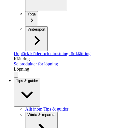
Yoga
Vintersport
Upptäck kläder och utrustning för klättring
Klättring
Se produkter för löpning
Löpning
Tips & guider
Allt inom Tips & guider
Vårda & reparera