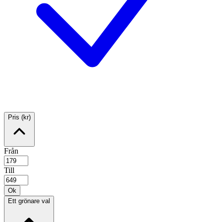
Pris (kr)
Från
Till
Ok
Ett grönare val