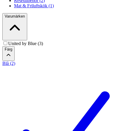
Resetillbehör (2)
Mat & Friluftskök (1)
Varumärken
United by Blue (3)
Färg
Blå (2)