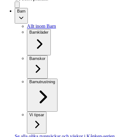
Barn
Allt inom Barn
Barnkläder
Barnskor
Barnutrustning
Vi tipsar
Se alla olika ryggsäckar och väskor i Kånken-serien