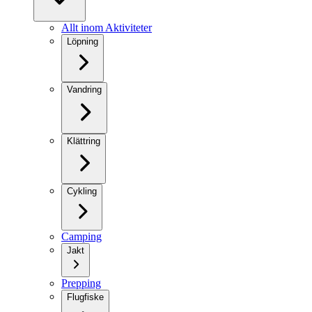
Allt inom Aktiviteter
Löpning
Vandring
Klättring
Cykling
Camping
Jakt
Prepping
Flugfiske