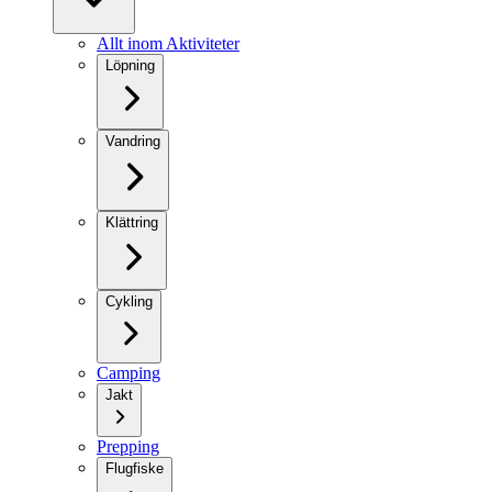
Allt inom Aktiviteter
Löpning
Vandring
Klättring
Cykling
Camping
Jakt
Prepping
Flugfiske