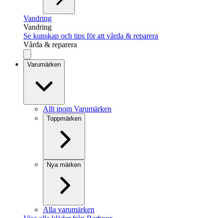
Vandring
Vandring
Se kunskap och tips för att vårda & reparera
Vårda & reparera
Varumärken
Allt inom Varumärken
Toppmärken
Nya märken
Alla varumärken