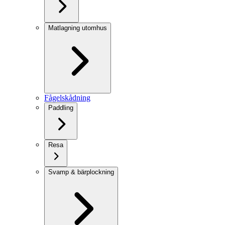
Matlagning utomhus
Fågelskådning
Paddling
Resa
Svamp & bärplockning