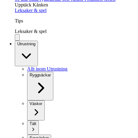
Upptäck Kånken
Leksaker & spel
Tips
Leksaker & spel
Utrustning
Allt inom Utrustning
Ryggsäckar
Väskor
Tält
Sovsäckar