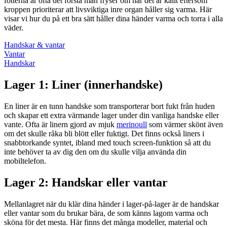
fötterna är ofta det första man fryser om när det är kallt eftersom
kroppen prioriterar att livsviktiga inre organ håller sig varma. Här
visar vi hur du på ett bra sätt håller dina händer varma och torra i alla
väder.
Handskar & vantar
Vantar
Handskar
Lager 1: Liner (innerhandske)
En liner är en tunn handske som transporterar bort fukt från huden
och skapar ett extra värmande lager under din vanliga handske eller
vante. Ofta är linern gjord av mjuk
merinoull
som värmer skönt även
om det skulle råka bli blött eller fuktigt. Det finns också liners i
snabbtorkande syntet, ibland med touch screen-funktion så att du
inte behöver ta av dig den om du skulle vilja använda din
mobiltelefon.
Lager 2: Handskar eller vantar
Mellanlagret när du klär dina händer i lager-på-lager är de handskar
eller vantar som du brukar bära, de som känns lagom varma och
sköna för det mesta. Här finns det många modeller, material och