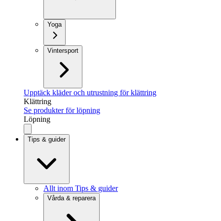
Yoga
Vintersport
Upptäck kläder och utrustning för klättring
Klättring
Se produkter för löpning
Löpning
Tips & guider
Allt inom Tips & guider
Vårda & reparera