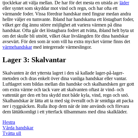
tjocklekar att välja mellan. De har för det mesta en utsida av
läder
eller syntet som skyddar mot vind och regn, och har ofta ett
värmande foder. Vissa föredrar handskar med fingrar medan andra
hellre väljer en tumvante. Ibland har handskarna ett löstagbart foder,
vilket ger dig ännu större möjlighet att variera värmen på dina
handskar. Ofta går det löstagbara fodret att tvätta, ibland helt byta ut
om det skulle bli utnött, vilket ökar livslängden för dina handskar
avsevärt. För den som är som vill ha extra mycket värme finns det
värmehandskar
med integrerade värmeslingor.
Lager 3: Skalvantar
Skalvanten är det yttersta lagret i den så kallade lager-på-lager-
metoden och dras enkelt över dina vanliga handskar eller vantar.
Luftlagret som bildas mellan din handske och skalhandsken ger gott
om extra värme och tack vare att skalvanten oftast är vind- och
vattentät ger den ett bra skydd mot både kyla, vind, regn och snö.
Skalhandskar är lätta att ta med sig överallt och är smidiga att packa
ner i ryggsäcken. Rulla ihop dem när de inte används och förvara
dem lättåtkomligt i ett ytterfack tillsammans med dina skalkläder.
Hestra
Vårda handskar
Tvätta ull