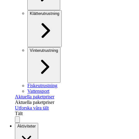
Klätterutrustning
Vinterutrustning
Fiskeutrustning
Vattensport
Aktuella paketpriser
Aktuella paketpriser
Utforska våra tält
Tält
Aktiviteter