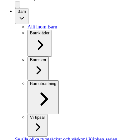
Barn
Allt inom Barn
Barnkläder
Barnskor
Barnutrustning
Vi tipsar
Se alla olika ryggsäckar och väskor i Kånken-serien