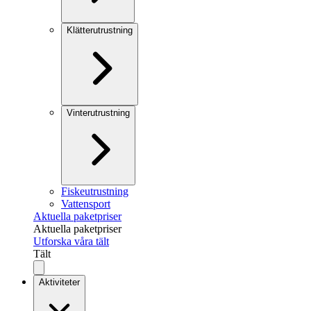
Klätterutrustning
Vinterutrustning
Fiskeutrustning
Vattensport
Aktuella paketpriser
Aktuella paketpriser
Utforska våra tält
Tält
Aktiviteter