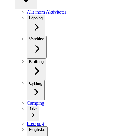
Allt inom Aktiviteter
Löpning
Vandring
Klättring
Cykling
Camping
Jakt
Prepping
Flugfiske