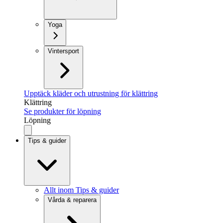
Yoga
Vintersport
Upptäck kläder och utrustning för klättring
Klättring
Se produkter för löpning
Löpning
Tips & guider
Allt inom Tips & guider
Vårda & reparera