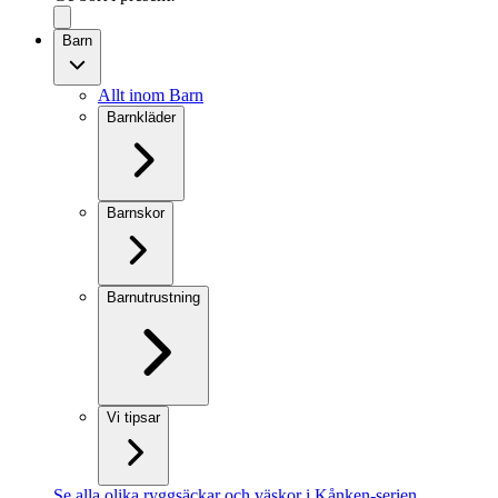
Barn
Allt inom Barn
Barnkläder
Barnskor
Barnutrustning
Vi tipsar
Se alla olika ryggsäckar och väskor i Kånken-serien