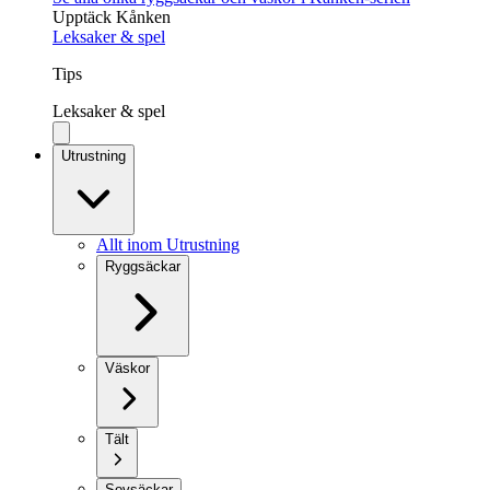
Upptäck Kånken
Leksaker & spel
Tips
Leksaker & spel
Utrustning
Allt inom Utrustning
Ryggsäckar
Väskor
Tält
Sovsäckar