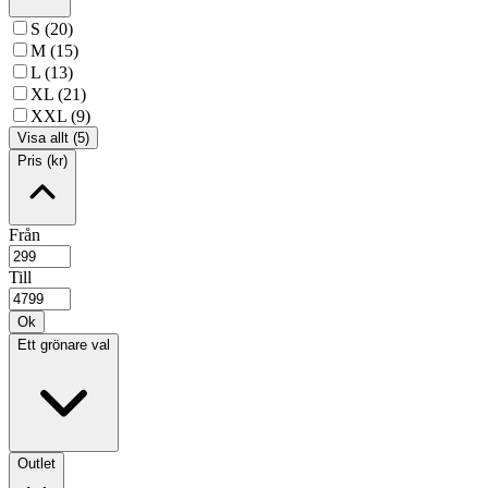
S (20)
M (15)
L (13)
XL (21)
XXL (9)
Visa allt (5)
Pris (kr)
Från
Till
Ok
Ett grönare val
Outlet