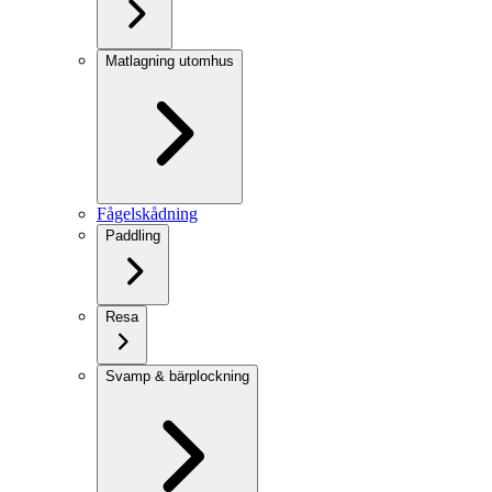
Matlagning utomhus
Fågelskådning
Paddling
Resa
Svamp & bärplockning