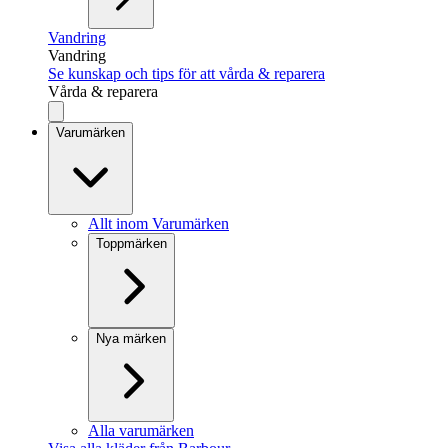
Vandring
Vandring
Se kunskap och tips för att vårda & reparera
Vårda & reparera
Varumärken
Allt inom Varumärken
Toppmärken
Nya märken
Alla varumärken