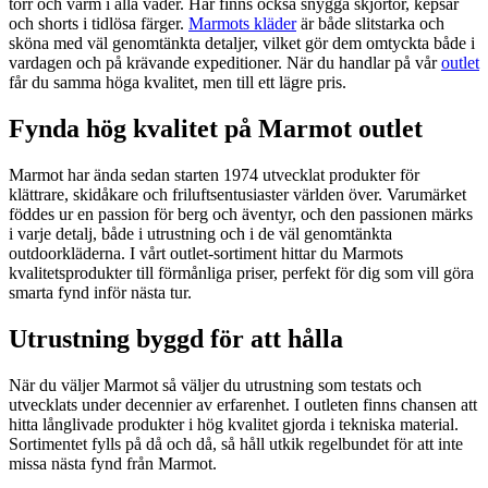
torr och varm i alla väder. Här finns också snygga skjortor, kepsar
och shorts i tidlösa färger.
Marmots kläder
är både slitstarka och
sköna med väl genomtänkta detaljer, vilket gör dem omtyckta både i
vardagen och på krävande expeditioner. När du handlar på vår
outlet
får du samma höga kvalitet, men till ett lägre pris.
Fynda hög kvalitet på Marmot outlet
Marmot har ända sedan starten 1974 utvecklat produkter för
klättrare, skidåkare och friluftsentusiaster världen över. Varumärket
föddes ur en passion för berg och äventyr, och den passionen märks
i varje detalj, både i utrustning och i de väl genomtänkta
outdoorkläderna. I vårt outlet-sortiment hittar du Marmots
kvalitetsprodukter till förmånliga priser, perfekt för dig som vill göra
smarta fynd inför nästa tur.
Utrustning byggd för att hålla
När du väljer Marmot så väljer du utrustning som testats och
utvecklats under decennier av erfarenhet. I outleten finns chansen att
hitta långlivade produkter i hög kvalitet gjorda i tekniska material.
Sortimentet fylls på då och då, så håll utkik regelbundet för att inte
missa nästa fynd från Marmot.