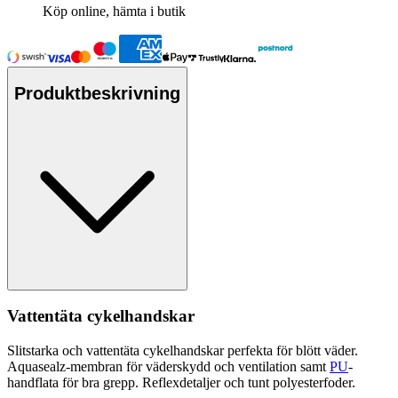
Köp online, hämta i butik
Produktbeskrivning
Vattentät
a cykelhandskar
Slitstarka och
vattentät
a cykelhandskar
pe
rfekta för blött väder.
Aquasealz-membran för väderskydd och ventilation samt
PU
-
hand
fla
ta för bra gre
pp
. Reflexdetaljer och tunt
polyester
foder.