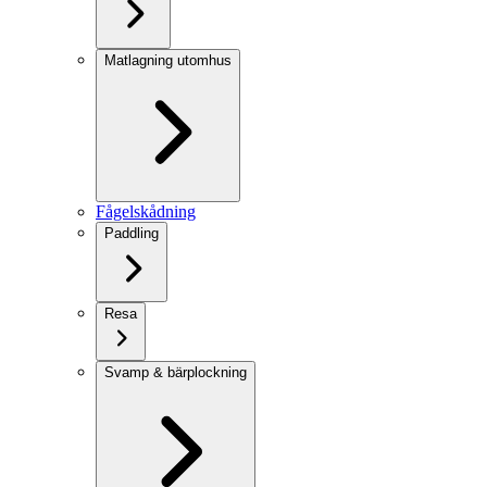
Matlagning utomhus
Fågelskådning
Paddling
Resa
Svamp & bärplockning