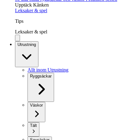
Upptäck Kånken
Leksaker & spel
Tips
Leksaker & spel
Utrustning
Allt inom Utrustning
Ryggsäckar
Väskor
Tält
Sovsäckar