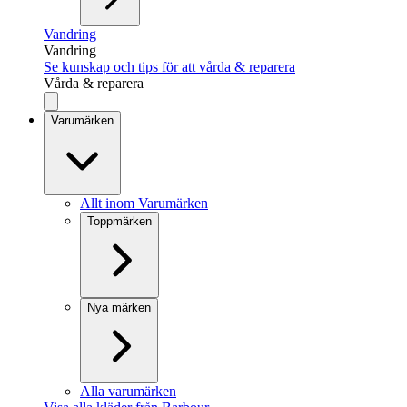
Vandring
Vandring
Se kunskap och tips för att vårda & reparera
Vårda & reparera
Varumärken
Allt inom Varumärken
Toppmärken
Nya märken
Alla varumärken