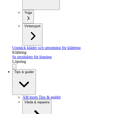
Yoga
Vintersport
Upptäck kläder och utrustning för klättring
Klättring
Se produkter för löpning
Löpning
Tips & guider
Allt inom Tips & guider
Vårda & reparera