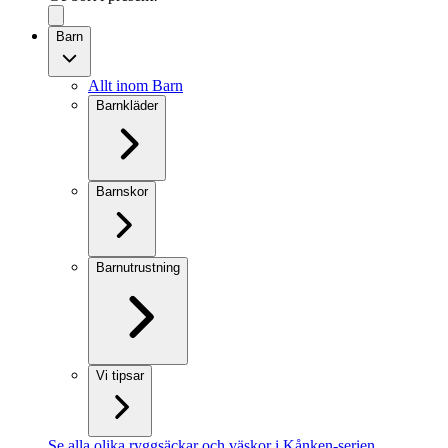
Barn
Allt inom Barn
Barnkläder
Barnskor
Barnutrustning
Vi tipsar
Se alla olika ryggsäckar och väskor i Kånken-serien