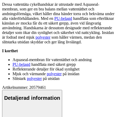
Dessa
vattentät
a cykelhandskar är utrustade med Aquaseal-
membran, som ger en bra balans mellan
vattentät
het och
andningsförmåga, vilket håller dina händer torra och bekväma under
alla väderförhållanden. Med en
PU-belagd
hand
fla
ta som efterliknar
känslan av mocka får du ett säkert gre
pp
, även vid långvarig
användning. Handskarna är dessutom designade med reflekterande
detaljer som ökar din synlighet och säkerhet vid nattcykling. Insidan
är fodrad med mjuk
polyester
som håller värmen, medan den
slitstarka utsidan skyddar och ger lång livslängd.
I korthet
Aquaseal-membran för
vattentät
het och andning
PU-belagd
hand
fla
ta med säkert gre
pp
Reflekterande detaljer för ökad synlighet
Mjuk och värmande
polyester
på insidan
Slitstark
polyester
på utsidan
Artikelnummer: 20579461
Detaljerad information