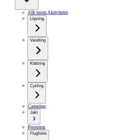
Allt inom Aktiviteter
Löpning
Vandring
Klättring
Cykling
Camping
Jakt
Prepping
Flugfiske