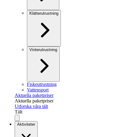
Klätterutrustning
Vinterutrustning
Fiskeutrustning
Vattensport
Aktuella paketpriser
Aktuella paketpriser
Utforska våra tält
Tält
Aktiviteter