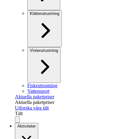
Klätterutrustning
Vinterutrustning
Fiskeutrustning
Vattensport
Aktuella paketpriser
Aktuella paketpriser
Utforska våra tält
Tält
Aktiviteter