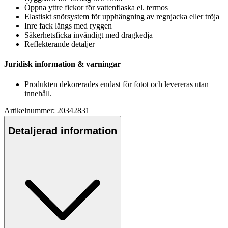
Ö
pp
na yttre fickor för vatten
fla
ska el. termos
Elastiskt snörsystem för u
pp
hängning av regnjacka eller tröja
Inre fack längs med ryggen
Säkerhetsficka invändigt med dragkedja
Reflekterande detaljer
Juridisk information & varningar
Produkten dekorerades endast för fotot och levereras utan
innehåll.
Artikelnummer: 20342831
Detaljerad information