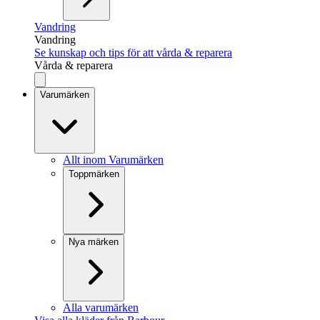
Vandring
Vandring
Se kunskap och tips för att vårda & reparera
Vårda & reparera
Varumärken
Allt inom Varumärken
Toppmärken
Nya märken
Alla varumärken