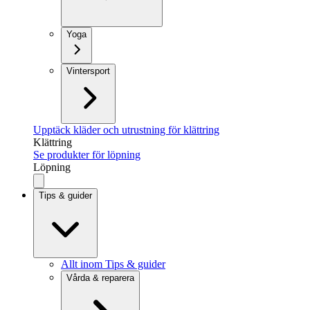
Yoga
Vintersport
Upptäck kläder och utrustning för klättring
Klättring
Se produkter för löpning
Löpning
Tips & guider
Allt inom Tips & guider
Vårda & reparera