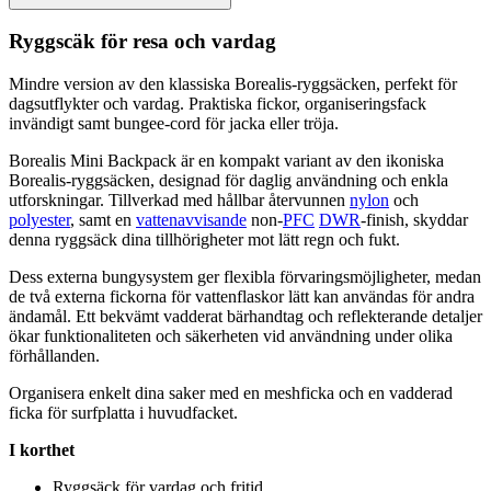
Ryggscäk för resa och vardag
Mindre version av den klassiska Borealis-ryggsäcken,
pe
rfekt för
dagsutflykter och vardag. Praktiska fickor, organiseringsfack
invändigt samt bungee-cord för jacka eller tröja.
Borealis Mini Back
pa
ck är en kom
pa
kt variant av den ikoniska
Borealis-ryggsäcken, designad för daglig användning och enkla
utforskningar. Tillverkad med hållbar återvunnen
nylon
och
polyester
, samt en
vattenavvisande
non-
PFC
DWR
-finish, skyddar
denna ryggsäck dina tillhörigheter mot lätt regn och fukt.
Dess externa bungysystem ger flexibla förvaringsmöjligheter, medan
de två externa fickorna för vatten
fla
skor lätt kan användas för andra
ändamål. Ett bekvämt vadderat bärhandtag och reflekterande detaljer
ökar funktionaliteten och säkerheten vid användning under olika
förhållanden.
Organisera enkelt dina saker med en meshficka och en vadderad
ficka för surfplatta i huvudfacket.
I korthet
Ryggsäck för vardag och fritid