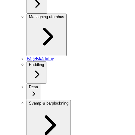
Matlagning utomhus
Fågelskådning
Paddling
Resa
Svamp & bärplockning