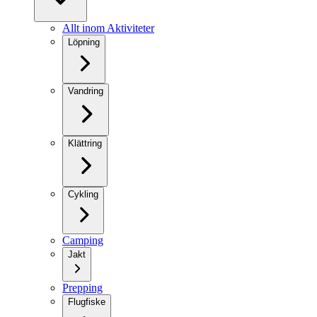
Allt inom Aktiviteter
Löpning
Vandring
Klättring
Cykling
Camping
Jakt
Prepping
Flugfiske