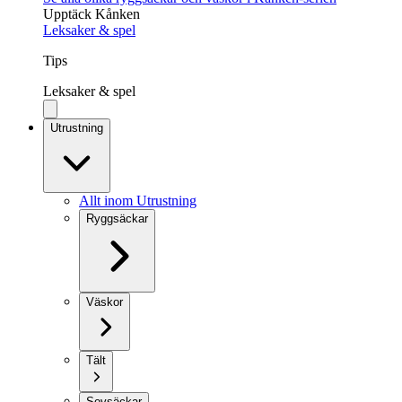
Upptäck Kånken
Leksaker & spel
Tips
Leksaker & spel
Utrustning
Allt inom Utrustning
Ryggsäckar
Väskor
Tält
Sovsäckar