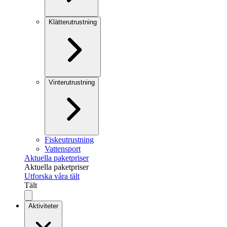
Klätterutrustning
Vinterutrustning
Fiskeutrustning
Vattensport
Aktuella paketpriser
Aktuella paketpriser
Utforska våra tält
Tält
Aktiviteter