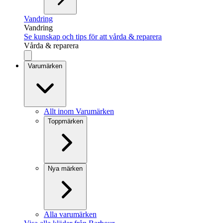
Vandring
Vandring
Se kunskap och tips för att vårda & reparera
Vårda & reparera
Varumärken
Allt inom Varumärken
Toppmärken
Nya märken
Alla varumärken