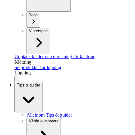
Yoga
Vintersport
Upptäck kläder och utrustning för klättring
Klättring
Se produkter för löpning
Löpning
Tips & guider
Allt inom Tips & guider
Vårda & reparera