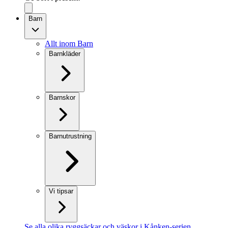
Barn
Allt inom Barn
Barnkläder
Barnskor
Barnutrustning
Vi tipsar
Se alla olika ryggsäckar och väskor i Kånken-serien