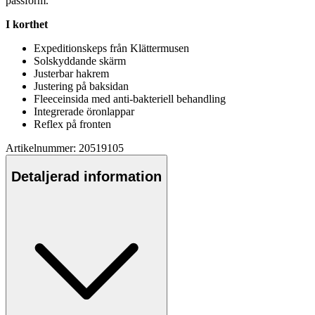
pa
ssform.
I korthet
Ex
pe
ditionske
ps
från Klättermusen
Solskyddande skärm
Justerbar hakrem
Justering på baksidan
Fleece
insida med anti-bakteriell behandling
Integrerade öronla
pp
ar
Reflex på fronten
Artikelnummer: 20519105
Detaljerad information