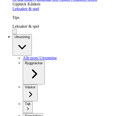
Upptäck Kånken
Leksaker & spel
Tips
Leksaker & spel
Utrustning
Allt inom Utrustning
Ryggsäckar
Väskor
Tält
Sovsäckar