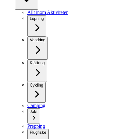
Allt inom Aktiviteter
Löpning
Vandring
Klättring
Cykling
Camping
Jakt
Prepping
Flugfiske