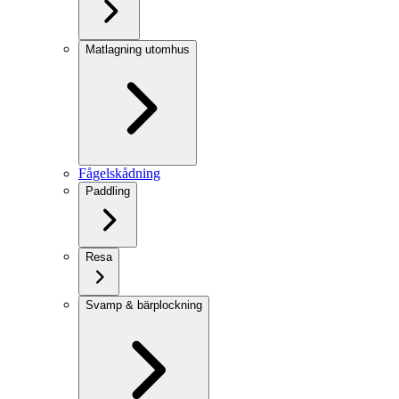
Matlagning utomhus
Fågelskådning
Paddling
Resa
Svamp & bärplockning