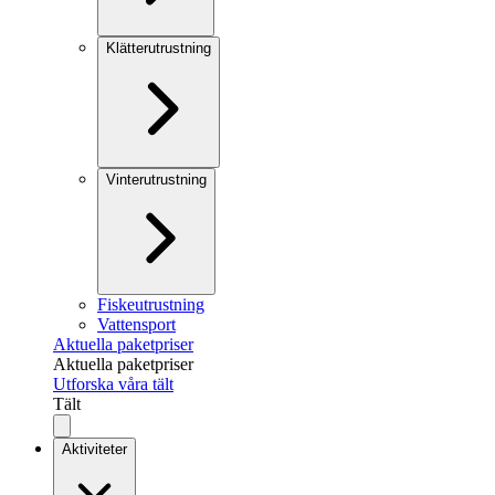
Klätterutrustning
Vinterutrustning
Fiskeutrustning
Vattensport
Aktuella paketpriser
Aktuella paketpriser
Utforska våra tält
Tält
Aktiviteter