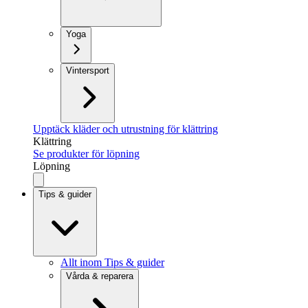
Yoga
Vintersport
Upptäck kläder och utrustning för klättring
Klättring
Se produkter för löpning
Löpning
Tips & guider
Allt inom Tips & guider
Vårda & reparera