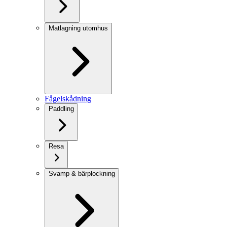
Matlagning utomhus
Fågelskådning
Paddling
Resa
Svamp & bärplockning