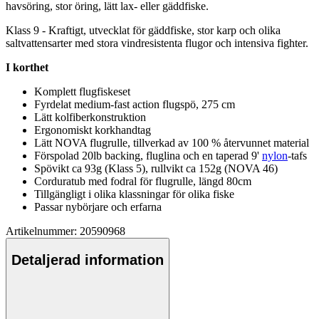
havsöring, stor öring, lätt lax- eller gäddfiske.
Klass 9 - Kraftigt, utvecklat för gäddfiske, stor karp och olika
saltvattensarter med stora vindresistenta flugor och intensiva fighter.
I korthet
Komplett flugfiskeset
Fyrdelat medium-fast action flugspö, 275 cm
Lätt kolfiberkonstruktion
Ergonomiskt korkhandtag
Lätt NOVA flugr
ull
e, tillverkad av 100 % återvunnet material
Förspolad 20lb backing, fluglina och en ta
pe
rad 9'
nylon
-tafs
Spövikt ca 93g (Klass 5), r
ull
vikt ca 152g (NOVA 46)
Corduratub med fodral för flugr
ull
e, längd 80cm
Tillgängligt i olika klassningar för olika fiske
Pa
ssar nybörjare och erfarna
Artikelnummer: 20590968
Detaljerad information