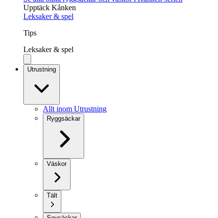
Upptäck Kånken
Leksaker & spel
Tips
Leksaker & spel
Utrustning
Allt inom Utrustning
Ryggsäckar
Väskor
Tält
Sovsäckar