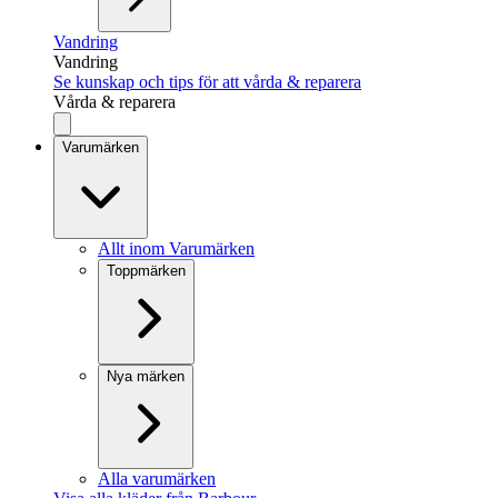
Vandring
Vandring
Se kunskap och tips för att vårda & reparera
Vårda & reparera
Varumärken
Allt inom Varumärken
Toppmärken
Nya märken
Alla varumärken