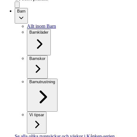
Barn
Allt inom Barn
Barnkläder
Barnskor
Barnutrustning
Vi tipsar
Se alla olika ryggsäckar och väskor i Kånken-serien