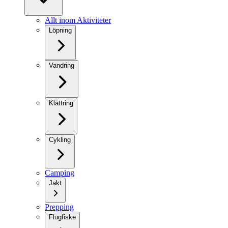
Allt inom Aktiviteter
Löpning
Vandring
Klättring
Cykling
Camping
Jakt
Prepping
Flugfiske