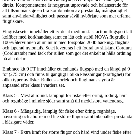
direkt. Komponenterna är noggrant utprovade och balanserade för
att tillsammans ge en bra kombination av prestanda, mångsidighet
samt användarvänlighet och
pa
ssar såväl nybörjare som mer erfarna
flugfiskare.
Flugfiskesetet innehåller ett fyrdelat medium-fast action flugspö i lätt
kolfiber med korkhandtag samt en lätt och stabil NOVA flugr
ull
e i
100% återvunnen aluminium med förspolad 20 lb backing, fluglina
och ta
pe
rad
nylon
tafs. Setet levereras i ett fodral av slitstark Cordura
(Corduratub) med fack för r
ull
en som gör det enkelt at hålla ordning
på alla delar.
Embrace kit 9 FT innehåller ett enhands flugspö med en längd på 9
fot (275 cm) och finns tillgängligt i olika klassningar (kraftighet) för
olika ty
pe
r av fiske. R
ull
ens storlek och fluglinans styrka är
an
pa
ssad efter klass i vardera set.
Klass 5 - Mest allround, lämpligt för fiske efter öring, röding, harr
och regnbåge i mindre sjöar samt små till medelstora vattendrag.
Klass 6 - Mångsidig, lämplig för fiske efter öring, regnbåge,
havsöring och aborre med lite större flugor samt bibehåller prestanda
i blåsigare väder.
Klass 7 - Extra kraft för större flugor och hård vind under fiske efter