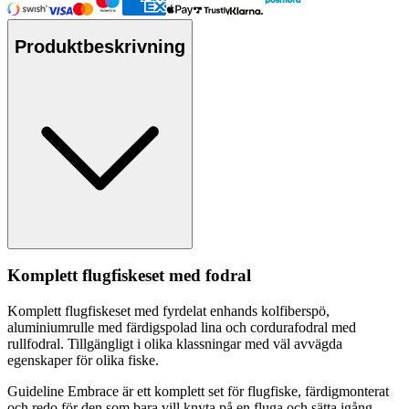
Produktbeskrivning
Komplett flugfiskeset med fodral
Komplett flugfiskeset med fyrdelat enhands kolfiberspö,
aluminiumr
ull
e med färdigspolad lina och cordurafodral med
r
ull
fodral. Tillgängligt i olika klassningar med väl avvägda
egenska
pe
r för olika fiske.
Guideline Embrace är ett komplett set för flugfiske, färdigmonterat
och redo för den som bara vill knyta på en fluga och sätta igång