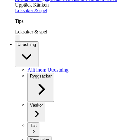
Upptäck Kånken
Leksaker & spel
Tips
Leksaker & spel
Utrustning
Allt inom Utrustning
Ryggsäckar
Väskor
Tält
Sovsäckar