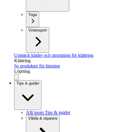
Yoga
Vintersport
Upptäck kläder och utrustning för klättring
Klättring
Se produkter för löpning
Löpning
Tips & guider
Allt inom Tips & guider
Vårda & reparera