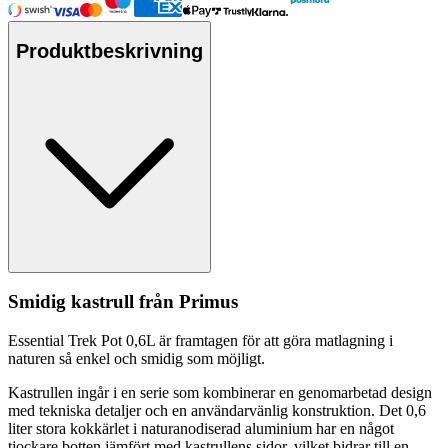
Produktbeskrivning
Smidig kastr
ull
från Primus
Essential Trek Pot 0,6L är framtagen för att göra matlagning i
naturen så enkel och smidig som möjligt.
Kastr
ull
en ingår i en serie som kombinerar en genomarbetad design
med tekniska detaljer och en användarvänlig konstruktion. Det 0,6
liter stora kokkärlet i naturanodiserad aluminium har en något
tjockare botten jämfört med kastr
ull
ens sidor, vilket bidrar till en