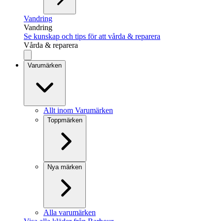
Vandring
Vandring
Se kunskap och tips för att vårda & reparera
Vårda & reparera
Varumärken
Allt inom Varumärken
Toppmärken
Nya märken
Alla varumärken