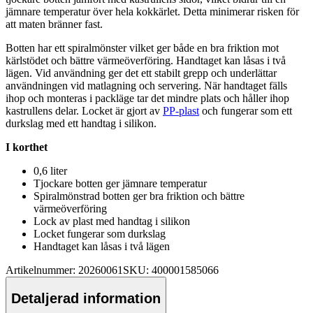
jämnare tem
pe
ratur över hela kokkärlet. Detta minimerar risken för
att maten bränner fast.
Botten har ett spiralmönster vilket ger både en bra friktion mot
kärlstödet och bättre värmeöverföring. Handtaget kan låsas i två
lägen. Vid användning ger det ett stabilt gre
pp
och underlättar
användningen vid matlagning och servering. När handtaget fälls
ihop och monteras i
pa
ckläge tar det mindre plats och håller ihop
kastr
ull
ens delar. Locket är gjort av
PP-plast
och fungerar som ett
durkslag med ett handtag i silikon.
I korthet
0,6 liter
Tjockare botten ger jämnare tem
pe
ratur
Spiralmönstrad botten ger bra friktion och bättre
värmeöverföring
Lock av plast med handtag i silikon
Locket fungerar som durkslag
Handtaget kan låsas i två lägen
Artikelnummer: 20260061
SKU: 400001585066
Detaljerad information