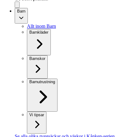
Barn
Allt inom Barn
Barnkläder
Barnskor
Barnutrustning
Vi tipsar
Se alla olika ryggsäckar och väskor i Kånken-serien