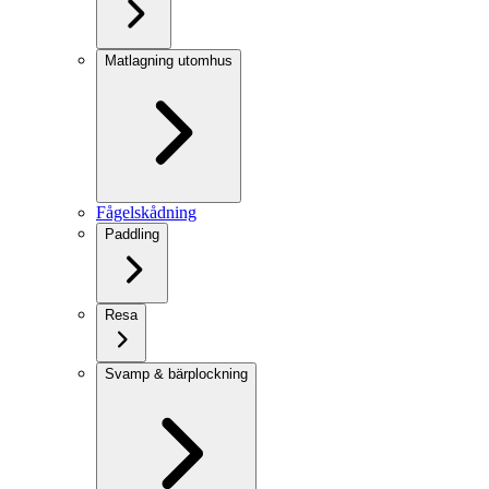
Matlagning utomhus
Fågelskådning
Paddling
Resa
Svamp & bärplockning