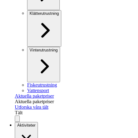
Klätterutrustning
Vinterutrustning
Fiskeutrustning
Vattensport
Aktuella paketpriser
Aktuella paketpriser
Utforska våra tält
Tält
Aktiviteter