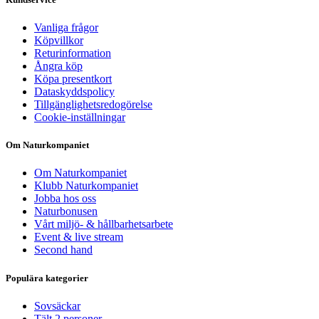
Vanliga frågor
Köpvillkor
Returinformation
Ångra köp
Köpa presentkort
Dataskyddspolicy
Tillgänglighetsredogörelse
Cookie-inställningar
Om Naturkompaniet
Om Naturkompaniet
Klubb Naturkompaniet
Jobba hos oss
Naturbonusen
Vårt miljö- & hållbarhetsarbete
Event & live stream
Second hand
Populära kategorier
Sovsäckar
Tält 2 personer