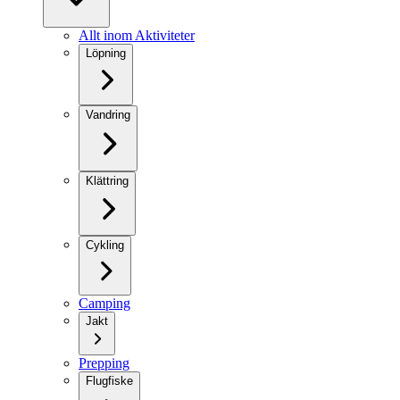
Allt inom Aktiviteter
Löpning
Vandring
Klättring
Cykling
Camping
Jakt
Prepping
Flugfiske