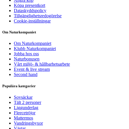
Ångra köp
Köpa presentkort
Dataskyddspolicy
Tillgänglighetsredogörelse
Cookie-inställningar
Om Naturkompaniet
Om Naturkompaniet
Klubb Naturkompaniet
Jobba hos oss
Naturbonusen
Vårt miljö- & hållbarhetsarbete
Event & live stream
Second hand
Populära kategorier
Sovsäckar
Tält 2 personer
Liggunderlag
Fleecetröjor
Mattermos
Vandringsbyxor
Västar