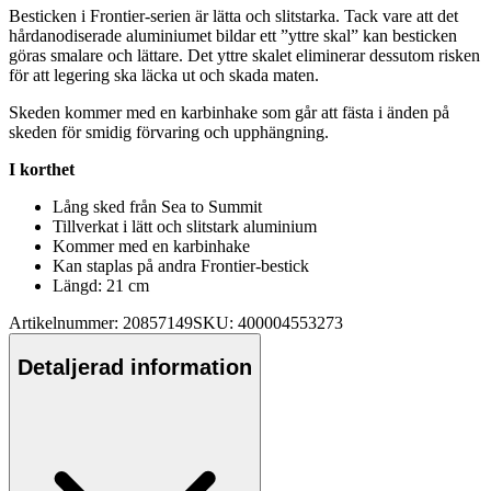
Besticken i Frontier-serien är lätta och slitstarka. Tack vare att det
hårdanodiserade aluminiumet bildar ett ”yttre skal” kan besticken
göras smalare och lättare. Det yttre skalet eliminerar dessutom risken
för att legering ska läcka ut och skada maten.
Skeden kommer med en karbinhake som går att fästa i änden på
skeden för smidig förvaring och u
pp
hängning.
I korthet
Lång sked från Sea to Summit
Tillverkat i lätt och slitstark aluminium
Kommer med en karbinhake
Kan staplas på andra Frontier-bestick
Längd: 21 cm
Artikelnummer: 20857149
SKU: 400004553273
Detaljerad information