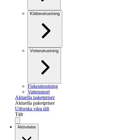
Klätterutrustning
Vinterutrustning
Fiskeutrustning
Vattensport
Aktuella paketpriser
Aktuella paketpriser
Utforska våra tält
Tält
Aktiviteter