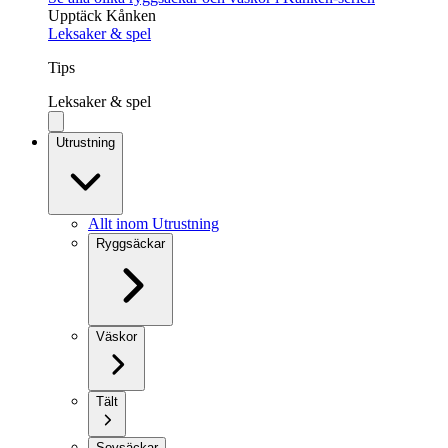
Upptäck Kånken
Leksaker & spel
Tips
Leksaker & spel
Utrustning
Allt inom Utrustning
Ryggsäckar
Väskor
Tält
Sovsäckar