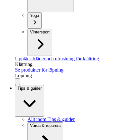
Yoga
Vintersport
Upptäck kläder och utrustning för klättring
Klättring
Se produkter för löpning
Löpning
Tips & guider
Allt inom Tips & guider
Vårda & reparera