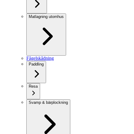
Matlagning utomhus
Fågelskådning
Paddling
Resa
Svamp & bärplockning