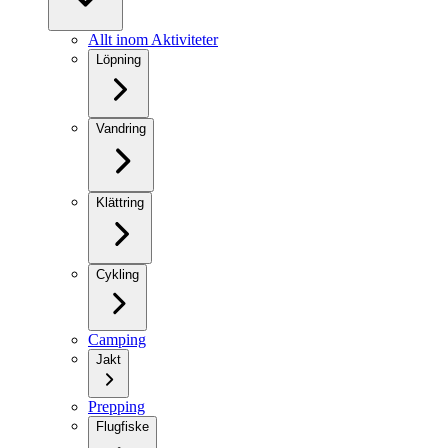
Allt inom Aktiviteter
Löpning
Vandring
Klättring
Cykling
Camping
Jakt
Prepping
Flugfiske