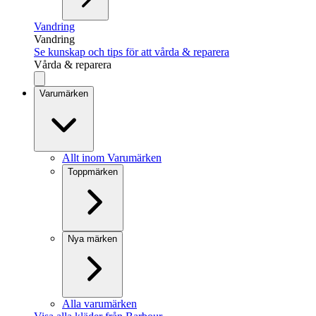
Vandring
Vandring
Se kunskap och tips för att vårda & reparera
Vårda & reparera
Varumärken
Allt inom Varumärken
Toppmärken
Nya märken
Alla varumärken