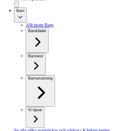
Barn
Allt inom Barn
Barnkläder
Barnskor
Barnutrustning
Vi tipsar
Se alla olika ryggsäckar och väskor i Kånken-serien