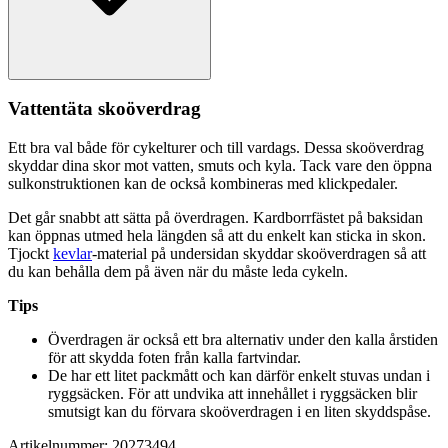
Vattentät
a skoöverdrag
Ett bra val både för cykelturer och till vardags. Dessa skoöverdrag
skyddar dina skor mot vatten, smuts och kyla. Tack vare den ö
pp
na
sulkonstruktionen kan de också kombineras med klick
pe
daler.
Det går snabbt att sätta på överdragen. Kardborrfästet på baksidan
kan ö
pp
nas utmed hela längden så att du enkelt kan sticka in skon.
Tjockt
kevlar
-material på undersidan skyddar skoöverdragen så att
du kan behålla dem på även när du måste leda cykeln.
Ti
ps
Överdragen är också ett bra alternativ under den kalla årstiden
för att skydda foten från kalla fartvindar.
De har ett litet
pa
ckmått och kan därför enkelt stuvas undan i
ryggsäcken. För att undvika att innehållet i ryggsäcken blir
smutsigt kan du förvara skoöverdragen i en liten skyddspåse.
Artikelnummer: 20273494