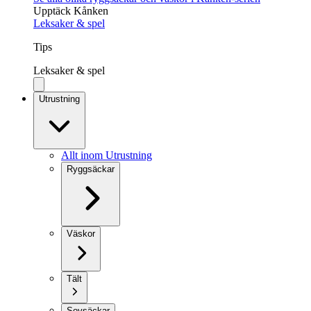
Upptäck Kånken
Leksaker & spel
Tips
Leksaker & spel
Utrustning
Allt inom Utrustning
Ryggsäckar
Väskor
Tält
Sovsäckar