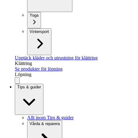
Yoga
Vintersport
Upptäck kläder och utrustning för klättring
Klättring
Se produkter för löpning
Löpning
Tips & guider
Allt inom Tips & guider
Vårda & reparera