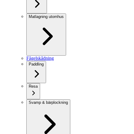
Matlagning utomhus
Fågelskådning
Paddling
Resa
Svamp & bärplockning