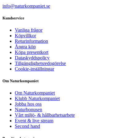
info@naturkompaniet.se
Kundservice
Vanliga frågor
Köpvillkor
Returinformation
Ångra köp
Köpa presentkort
Dataskyddspolicy
Tillgänglighetsredogörelse
Cookie-inställningar
Om Naturkompaniet
Om Naturkompaniet
Klubb Naturkompaniet
Jobba hos oss
Naturbonusen
Vårt miljö- & hållbarhetsarbete
Event & live stream
Second hand