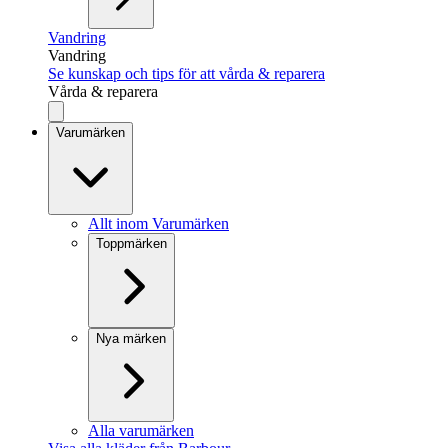
Vandring
Vandring
Se kunskap och tips för att vårda & reparera
Vårda & reparera
Varumärken
Allt inom Varumärken
Toppmärken
Nya märken
Alla varumärken