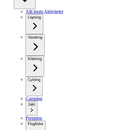
Allt inom Aktiviteter
Löpning
Vandring
Klättring
Cykling
Camping
Jakt
Prepping
Flugfiske