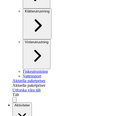
Klätterutrustning
Vinterutrustning
Fiskeutrustning
Vattensport
Aktuella paketpriser
Aktuella paketpriser
Utforska våra tält
Tält
Aktiviteter