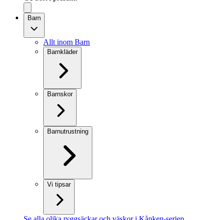
Barn
Allt inom Barn
Barnkläder
Barnskor
Barnutrustning
Vi tipsar
Se alla olika ryggsäckar och väskor i Kånken-serien