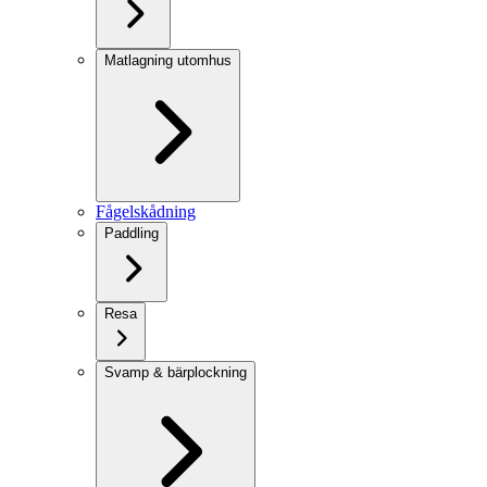
Matlagning utomhus
Fågelskådning
Paddling
Resa
Svamp & bärplockning