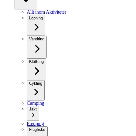
Allt inom Aktiviteter
Löpning
Vandring
Klättring
Cykling
Camping
Jakt
Prepping
Flugfiske