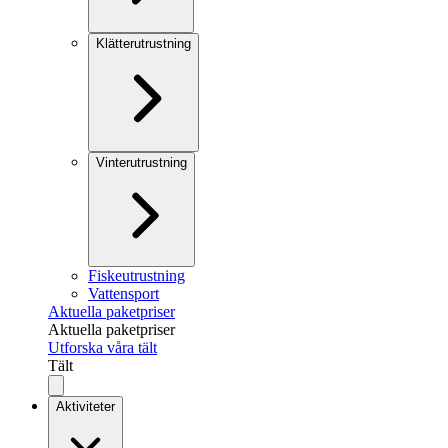
Klätterutrustning
Vinterutrustning
Fiskeutrustning
Vattensport
Aktuella paketpriser
Aktuella paketpriser
Utforska våra tält
Tält
Aktiviteter