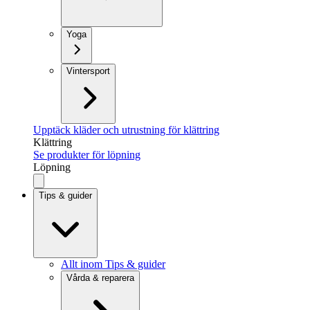
Yoga
Vintersport
Upptäck kläder och utrustning för klättring
Klättring
Se produkter för löpning
Löpning
Tips & guider
Allt inom Tips & guider
Vårda & reparera