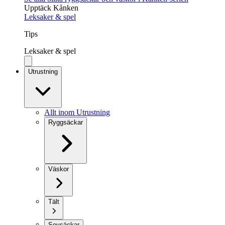
Upptäck Kånken
Leksaker & spel
Tips
Leksaker & spel
Utrustning
Allt inom Utrustning
Ryggsäckar
Väskor
Tält
Sovsäckar