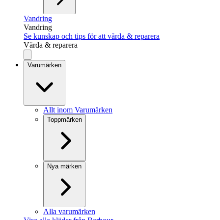
Vandring
Vandring
Se kunskap och tips för att vårda & reparera
Vårda & reparera
Varumärken
Allt inom Varumärken
Toppmärken
Nya märken
Alla varumärken