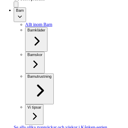
Barn
Allt inom Barn
Barnkläder
Barnskor
Barnutrustning
Vi tipsar
Se alla olika ryggsäckar och väskor i Kånken-serien