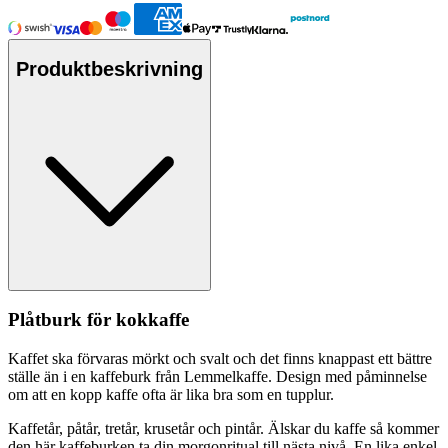
Produktbeskrivning
Plåtburk för kokkaffe
Kaffet ska förvaras mörkt och svalt och det finns kna
pp
ast ett bättre
ställe än i en kaffeburk från Lemmelkaffe. Design med påminnelse
om att en ko
pp
kaffe ofta är lika bra som en tu
pp
lur.
Kaffetår, påtår, tretår, krusetår och pintår. Älskar du kaffe så kommer
den här kaffeburken ta din morgonritual till nästa nivå. En lika enkel