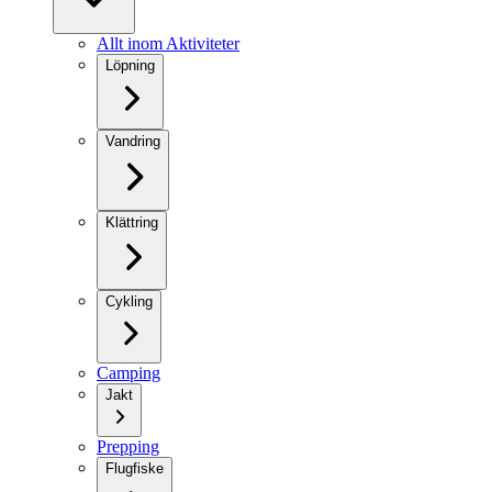
Allt inom Aktiviteter
Löpning
Vandring
Klättring
Cykling
Camping
Jakt
Prepping
Flugfiske