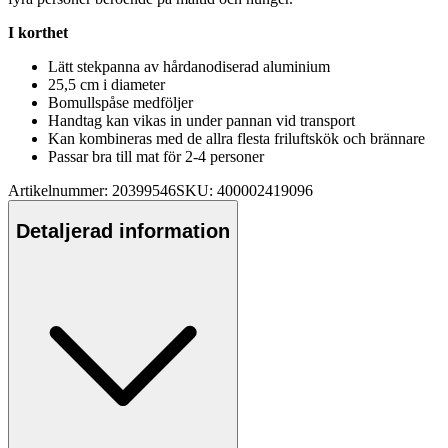
I korthet
Lätt stek
pa
nna av hårdanodiserad aluminium
25,5 cm i diameter
Bom
ull
spåse medföljer
Handtag kan vikas in under
pa
nnan vid transport
Kan kombineras med de allra flesta friluftskök och brännare
Pa
ssar bra till mat för 2-4
pe
rsoner
Artikelnummer: 20399546
SKU: 400002419096
Detaljerad information