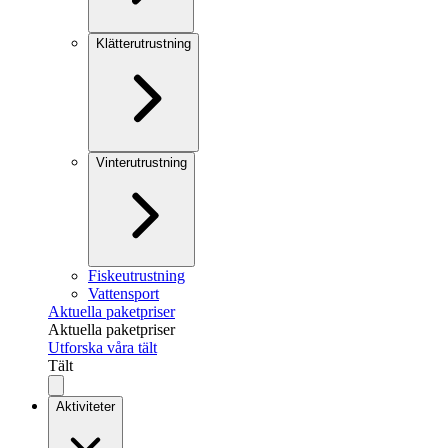
Klätterutrustning
Vinterutrustning
Fiskeutrustning
Vattensport
Aktuella paketpriser
Aktuella paketpriser
Utforska våra tält
Tält
Aktiviteter