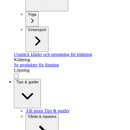
Yoga
Vintersport
Upptäck kläder och utrustning för klättring
Klättring
Se produkter för löpning
Löpning
Tips & guider
Allt inom Tips & guider
Vårda & reparera