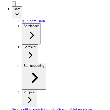
Barn
Allt inom Barn
Barnkläder
Barnskor
Barnutrustning
Vi tipsar
Se alla olika ryggsäckar och väskor i Kånken-serien