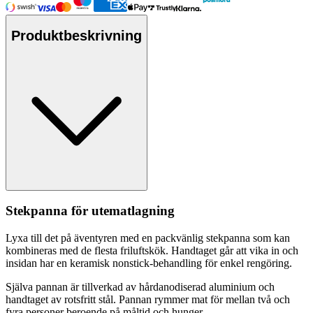
Produktbeskrivning
Stek
pa
nna för utematlagning
Lyxa till det på äventyren med en
pa
ckvänlig stek
pa
nna som kan
kombineras med de flesta friluftskök. Handtaget går att vika in och
insidan har en keramisk nonstick-behandling för enkel rengöring.
Själva
pa
nnan är tillverkad av hårdanodiserad aluminium och
handtaget av rotsfritt stål.
Pa
nnan rymmer mat för mellan två och
fyra
pe
rsoner beroende på måltid och hunger.