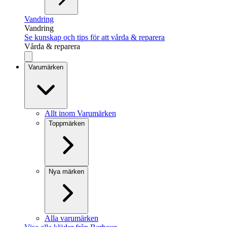
Vandring
Vandring
Se kunskap och tips för att vårda & reparera
Vårda & reparera
Varumärken
Allt inom Varumärken
Toppmärken
Nya märken
Alla varumärken