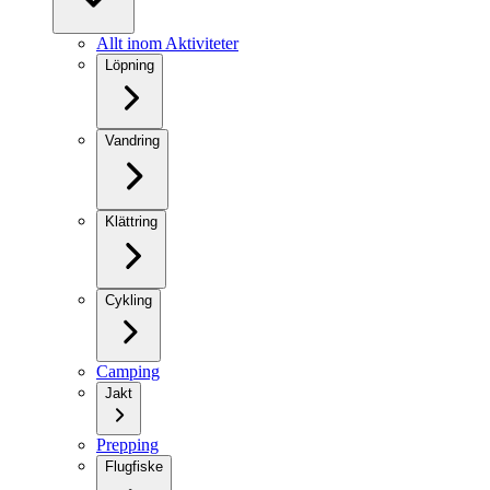
Allt inom Aktiviteter
Löpning
Vandring
Klättring
Cykling
Camping
Jakt
Prepping
Flugfiske