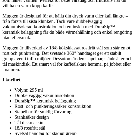
som håller värmen.
Pe
rfekt för både varadag och friluftsliv när du
vill ha en varm ko
pp
kaffe.
Muggen är designad för att hålla din dryck varm eller kall längre –
från första till sista klunken. Tack vare dubbelväggig
vakuumisolerad konstruktion och en insida med DuraSip™
keramisk beläggning får du både värmehållning och enkel rengöring
utan eftersmak.
Muggen är tillverkad av 18/8 köksklassat rostfritt stål som står emot
rost och
pu
nktering. Det svetsade 360°-handtaget ger ett stabilt
gre
pp
även i tuffa miljöer. Dessutom är den sta
pe
lbar, stänksäker och
tål maskindisk. Ett smart val för kaffeälskare hemma, på jobbet eller
i naturen.
I korthet
Volym: 295 ml
Dubbelväggig vakuumisolation
DuraSip™ keramisk beläggning
Rost- och
pu
nkteringssäker konstruktion
Sta
pe
lbar för smidig förvaring
Stänksäker design
Tål diskmaskin
18/8 rostfritt stål
Svetsat handtag för stadigt gre
pp