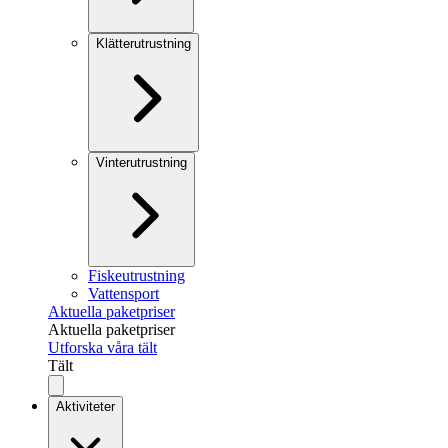
Klätterutrustning
Vinterutrustning
Fiskeutrustning
Vattensport
Aktuella paketpriser
Aktuella paketpriser
Utforska våra tält
Tält
Aktiviteter