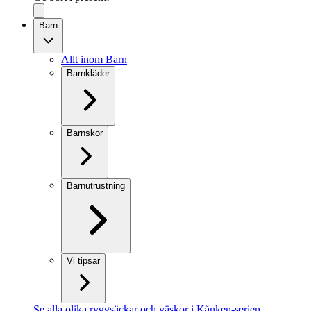
Barn
Allt inom Barn
Barnkläder
Barnskor
Barnutrustning
Vi tipsar
Se alla olika ryggsäckar och väskor i Kånken-serien