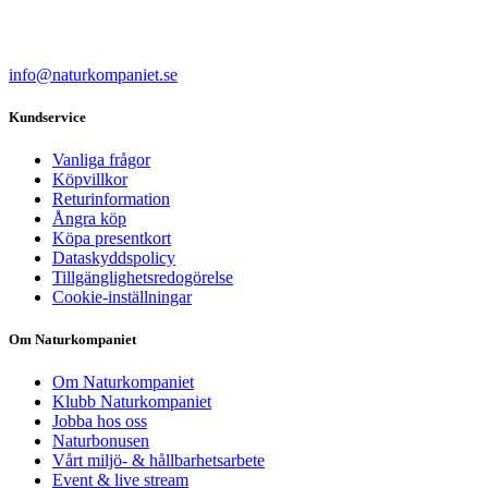
info@naturkompaniet.se
Kundservice
Vanliga frågor
Köpvillkor
Returinformation
Ångra köp
Köpa presentkort
Dataskyddspolicy
Tillgänglighetsredogörelse
Cookie-inställningar
Om Naturkompaniet
Om Naturkompaniet
Klubb Naturkompaniet
Jobba hos oss
Naturbonusen
Vårt miljö- & hållbarhetsarbete
Event & live stream