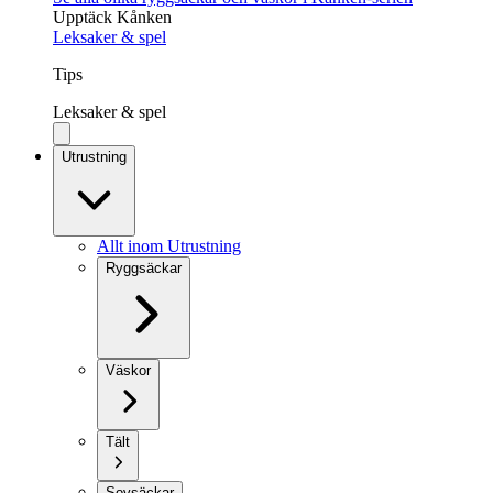
Upptäck Kånken
Leksaker & spel
Tips
Leksaker & spel
Utrustning
Allt inom Utrustning
Ryggsäckar
Väskor
Tält
Sovsäckar