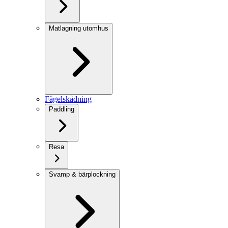
Matlagning utomhus
Fågelskådning
Paddling
Resa
Svamp & bärplockning