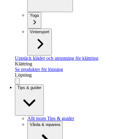
Yoga
Vintersport
Upptäck kläder och utrustning för klättring
Klättring
Se produkter för löpning
Löpning
Tips & guider
Allt inom Tips & guider
Vårda & reparera