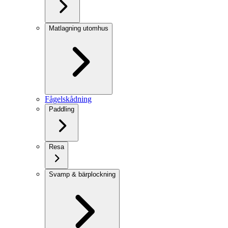
Matlagning utomhus
Fågelskådning
Paddling
Resa
Svamp & bärplockning