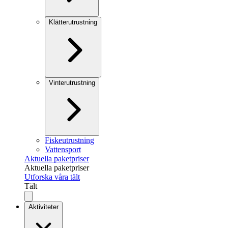
Klätterutrustning
Vinterutrustning
Fiskeutrustning
Vattensport
Aktuella paketpriser
Aktuella paketpriser
Utforska våra tält
Tält
Aktiviteter