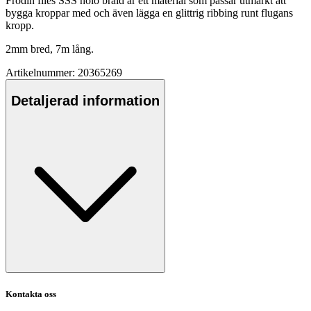
Frödin flies SSS holo braid är ett material som
pa
ssar utmärkt att
bygga kro
pp
ar med och även lägga en glittrig ribbing runt flugans
kro
pp
.
2mm bred, 7m lång.
Artikelnummer: 20365269
Detaljerad information
Kontakta oss