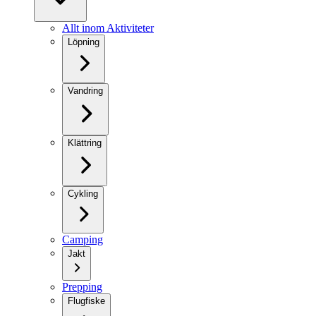
Allt inom Aktiviteter
Löpning
Vandring
Klättring
Cykling
Camping
Jakt
Prepping
Flugfiske