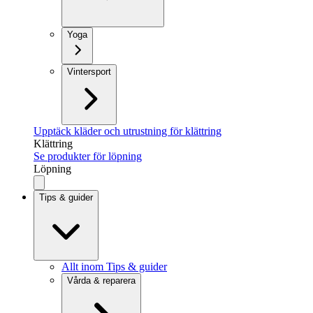
Yoga
Vintersport
Upptäck kläder och utrustning för klättring
Klättring
Se produkter för löpning
Löpning
Tips & guider
Allt inom Tips & guider
Vårda & reparera