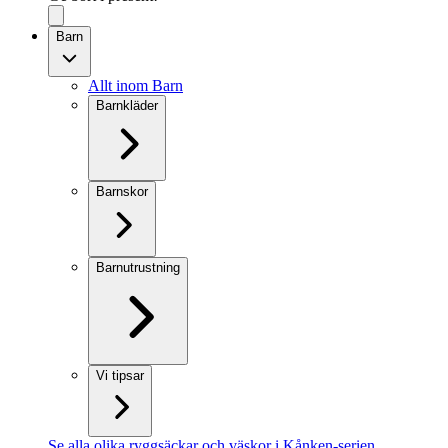
Barn
Allt inom Barn
Barnkläder
Barnskor
Barnutrustning
Vi tipsar
Se alla olika ryggsäckar och väskor i Kånken-serien