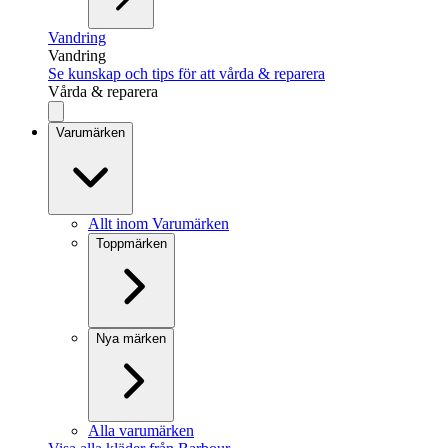
Vandring
Vandring
Se kunskap och tips för att vårda & reparera
Vårda & reparera
Varumärken
Allt inom Varumärken
Toppmärken
Nya märken
Alla varumärken