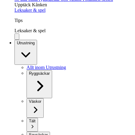
Upptäck Kånken
Leksaker & spel
Tips
Leksaker & spel
Utrustning
Allt inom Utrustning
Ryggsäckar
Väskor
Tält
Sovsäckar