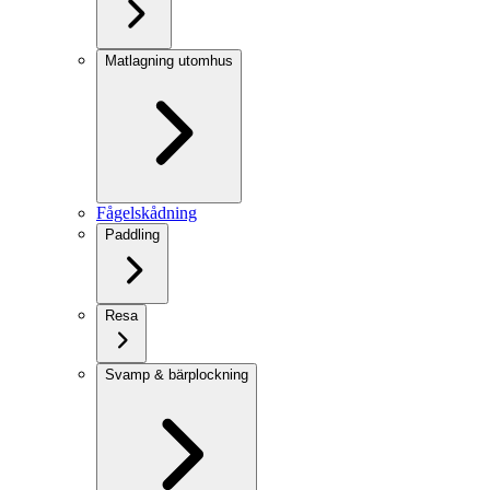
Matlagning utomhus
Fågelskådning
Paddling
Resa
Svamp & bärplockning