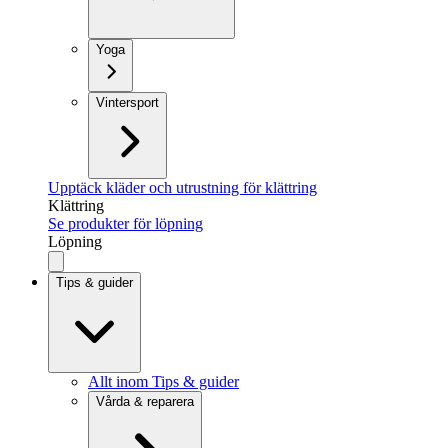
Yoga
Vintersport
Upptäck kläder och utrustning för klättring
Klättring
Se produkter för löpning
Löpning
Tips & guider
Allt inom Tips & guider
Vårda & reparera