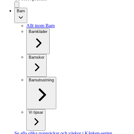
Barn
Allt inom Barn
Barnkläder
Barnskor
Barnutrustning
Vi tipsar
Se alla olika ryggsäckar och väskor i Kånken-serien