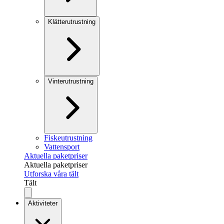
Klätterutrustning
Vinterutrustning
Fiskeutrustning
Vattensport
Aktuella paketpriser
Aktuella paketpriser
Utforska våra tält
Tält
Aktiviteter