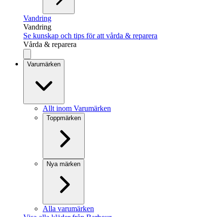
Vandring
Vandring
Se kunskap och tips för att vårda & reparera
Vårda & reparera
Varumärken
Allt inom Varumärken
Toppmärken
Nya märken
Alla varumärken