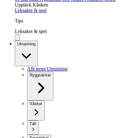
Upptäck Kånken
Leksaker & spel
Tips
Leksaker & spel
Utrustning
Allt inom Utrustning
Ryggsäckar
Väskor
Tält
Sovsäckar