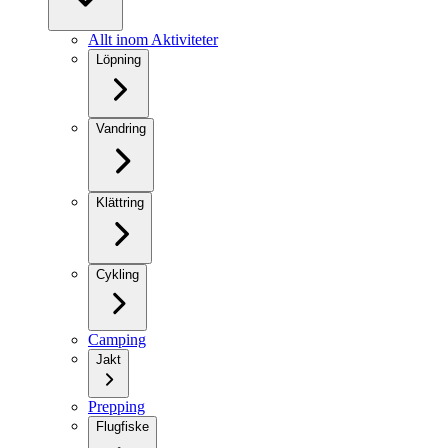
Allt inom Aktiviteter
Löpning
Vandring
Klättring
Cykling
Camping
Jakt
Prepping
Flugfiske