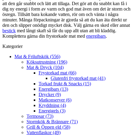
att den går snabbt och lätt att tillaga. Det gör att du snabbt kan få i
dig ny energi i form av varm och god mat även om det är storm och
ösregn. Tillsätt bara kokande vatten, rör om och vänta i några
minuter. Många förpackningar är gjorda så att du kan äta direkt ur
den och slipper onödigt mycket disk. Välj gärna en sked eller annat
bestick
med långt skaft så får du upp allt utan att bli kladdig.
Komplettera gärna din frystorkade mat med
energibars
.
Kategorier
Mat & Friluftskök (556)
Köksutrustning (196)
Mat & Dryck (104)
Frystorkad mat (66)
Glutenfri frystorkad mat (41)
Torkad frukt & Snacks (15)
Energibars (13)
Drycker (9)
Matkonserver (6)
Kryddning (4)
Energigels (3)
Termosar (73)
Stormkök & Brännare (71)
Grill & Öppen eld (58)
Vattenflaskor (49)