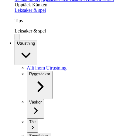
Upptäck Kånken
Leksaker & spel
Tips
Leksaker & spel
Utrustning
Allt inom Utrustning
Ryggsäckar
Väskor
Tält
Sovsäckar