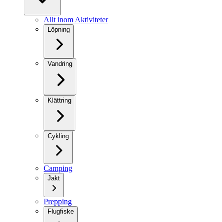
Allt inom Aktiviteter
Löpning
Vandring
Klättring
Cykling
Camping
Jakt
Prepping
Flugfiske