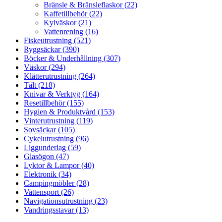
Bränsle & Bränsleflaskor (22)
Kaffetillbehör (22)
Kylväskor (21)
Vattenrening (16)
Fiskeutrustning (521)
Ryggsäckar (390)
Böcker & Underhållning (307)
Väskor (294)
Klätterutrustning (264)
Tält (218)
Knivar & Verktyg (164)
Resetillbehör (155)
Hygien & Produktvård (153)
Vinterutrustning (119)
Sovsäckar (105)
Cykelutrustning (96)
Liggunderlag (59)
Glasögon (47)
Lyktor & Lampor (40)
Elektronik (34)
Campingmöbler (28)
Vattensport (26)
Navigationsutrustning (23)
Vandringsstavar (13)