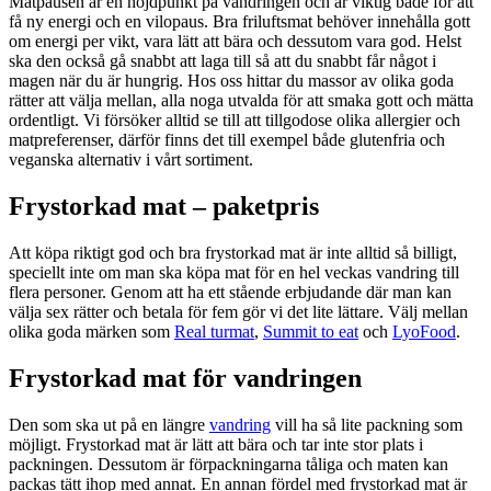
Matpausen är en höjdpunkt på vandringen och är viktig både för att
få ny energi och en vilopaus. Bra friluftsmat behöver innehålla gott
om energi per vikt, vara lätt att bära och dessutom vara god. Helst
ska den också gå snabbt att laga till så att du snabbt får något i
magen när du är hungrig. Hos oss hittar du massor av olika goda
rätter att välja mellan, alla noga utvalda för att smaka gott och mätta
ordentligt. Vi försöker alltid se till att tillgodose olika allergier och
matpreferenser, därför finns det till exempel både glutenfria och
veganska alternativ i vårt sortiment.
Frystorkad mat – paketpris
Att köpa riktigt god och bra frystorkad mat är inte alltid så billigt,
speciellt inte om man ska köpa mat för en hel veckas vandring till
flera personer. Genom att ha ett stående erbjudande där man kan
välja sex rätter och betala för fem gör vi det lite lättare. Välj mellan
olika goda märken som
Real turmat
,
Summit to eat
och
LyoFood
.
Frystorkad mat för vandringen
Den som ska ut på en längre
vandring
vill ha så lite packning som
möjligt. Frystorkad mat är lätt att bära och tar inte stor plats i
packningen. Dessutom är förpackningarna tåliga och maten kan
packas tätt ihop med annat. En annan fördel med frystorkad mat är