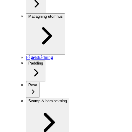
Matlagning utomhus
Fågelskådning
Paddling
Resa
Svamp & bärplockning