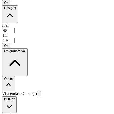
Ok
Pris (kr)
Från
Till
Ok
Ett grönare val
Outlet
Visa endast Outlet (4)
Butiker