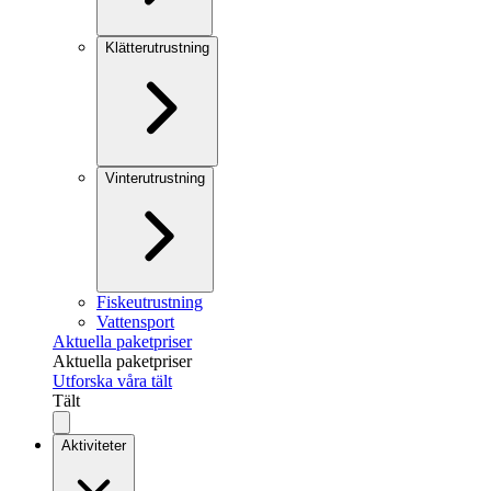
Klätterutrustning
Vinterutrustning
Fiskeutrustning
Vattensport
Aktuella paketpriser
Aktuella paketpriser
Utforska våra tält
Tält
Aktiviteter