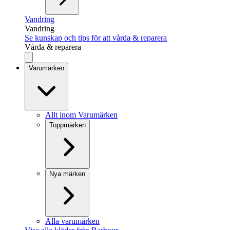
Vandring
Vandring
Se kunskap och tips för att vårda & reparera
Vårda & reparera
Varumärken
Allt inom Varumärken
Toppmärken
Nya märken
Alla varumärken