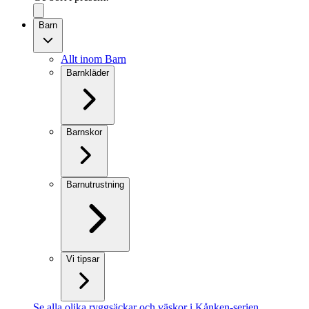
Barn
Allt inom Barn
Barnkläder
Barnskor
Barnutrustning
Vi tipsar
Se alla olika ryggsäckar och väskor i Kånken-serien