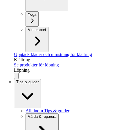
Yoga
Vintersport
Upptäck kläder och utrustning för klättring
Klättring
Se produkter för löpning
Löpning
Tips & guider
Allt inom Tips & guider
Vårda & reparera