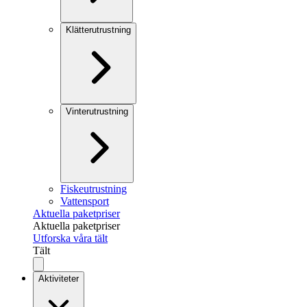
Klätterutrustning
Vinterutrustning
Fiskeutrustning
Vattensport
Aktuella paketpriser
Aktuella paketpriser
Utforska våra tält
Tält
Aktiviteter