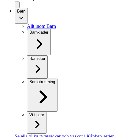
Barn
Allt inom Barn
Barnkläder
Barnskor
Barnutrustning
Vi tipsar
Se alla olika ryggsäckar och väskor i Kånken-serien