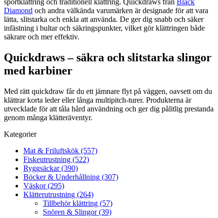
sportklättring och traditionell klättring. Quickdraws från
Black
Diamond
och andra välkända varumärken är designade för att vara
lätta, slitstarka och enkla att använda. De ger dig snabb och säker
infästning i bultar och säkringspunkter, vilket gör klättringen både
säkrare och mer effektiv.
Quickdraws – säkra och slitstarka slingor
med karbiner
Med rätt quickdraw får du ett jämnare flyt på väggen, oavsett om du
klättrar korta leder eller långa multipitch-turer. Produkterna är
utvecklade för att tåla hård användning och ger dig pålitlig prestanda
genom många klätteräventyr.
Kategorier
Mat & Friluftskök (557)
Fiskeutrustning (522)
Ryggsäckar (390)
Böcker & Underhållning (307)
Väskor (295)
Klätterutrustning (264)
Tillbehör klättring (57)
Snören & Slingor (39)