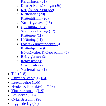
Karbinhakar (31)
Kilar & Kamsäkringar (26)
Kritpåsar & Krita (22)
Klätterselar (20)
Klätterträning (20)
Vandringsstavar (13)
Quickdraws (13)
Säkring & Firning (12)
Klätterrep (11)
Isklättring (11)
Förare & klätterböcker (8)
Klätterhjälmar (6)
Höjdsäkerhet & Geocaching (5)
Belay glasses (3)
Repväskor (3)
Crash pads (2)
Via ferrata set (1)
Tält (218)
Knivar & Verktyg (164)
Resetillbehör (156)
Hygien & Produktvård (153)
Vinterutrustning (119)
Sovsäckar (105)
Cykelutrustning (96)
Liggunderlag (60)