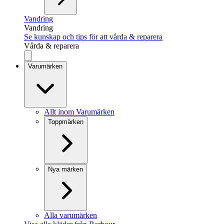
Vandring
Vandring
Se kunskap och tips för att vårda & reparera
Vårda & reparera
Varumärken
Allt inom Varumärken
Toppmärken
Nya märken
Alla varumärken