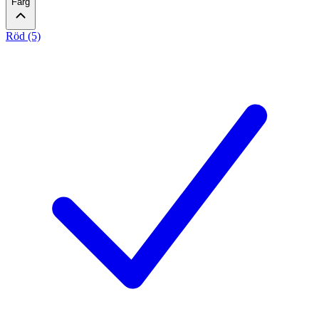
Färg
Röd (5)