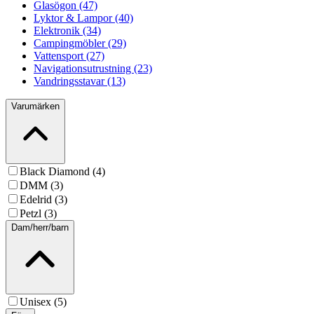
Glasögon (47)
Lyktor & Lampor (40)
Elektronik (34)
Campingmöbler (29)
Vattensport (27)
Navigationsutrustning (23)
Vandringsstavar (13)
Varumärken
Black Diamond (4)
DMM (3)
Edelrid (3)
Petzl (3)
Dam/herr/barn
Unisex (5)