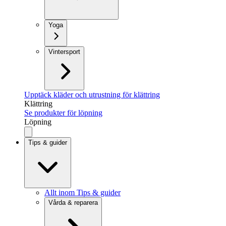
Yoga
Vintersport
Upptäck kläder och utrustning för klättring
Klättring
Se produkter för löpning
Löpning
Tips & guider
Allt inom Tips & guider
Vårda & reparera