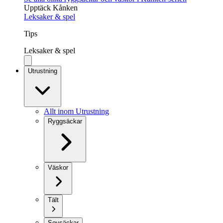
Upptäck Kånken
Leksaker & spel
Tips
Leksaker & spel
Utrustning
Allt inom Utrustning
Ryggsäckar
Väskor
Tält
Sovsäckar