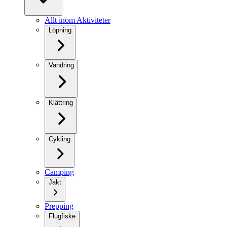
Allt inom Aktiviteter
Löpning
Vandring
Klättring
Cykling
Camping
Jakt
Prepping
Flugfiske