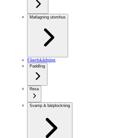
Matlagning utomhus
Fågelskådning
Paddling
Resa
Svamp & bärplockning