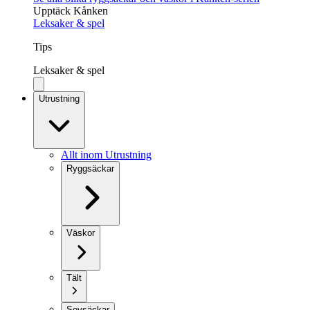
Upptäck Kånken
Leksaker & spel
Tips
Leksaker & spel
Utrustning
Allt inom Utrustning
Ryggsäckar
Väskor
Tält
Sovsäckar