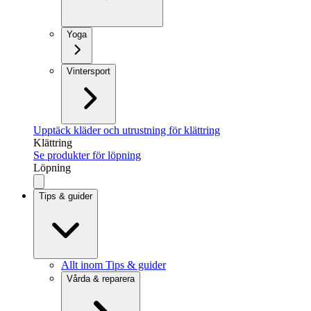
Yoga
Vintersport
Upptäck kläder och utrustning för klättring
Klättring
Se produkter för löpning
Löpning
Tips & guider
Allt inom Tips & guider
Vårda & reparera