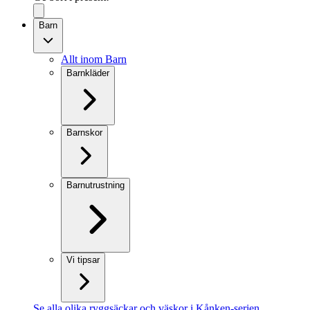
Barn
Allt inom Barn
Barnkläder
Barnskor
Barnutrustning
Vi tipsar
Se alla olika ryggsäckar och väskor i Kånken-serien