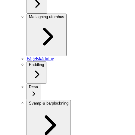
Matlagning utomhus
Fågelskådning
Paddling
Resa
Svamp & bärplockning