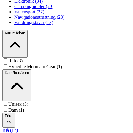
Elektronik (34)
Campingmöbler (29)
Vattensport (27)
Navigationsutrustning (23)
Vandringsstavar (13)
Varumärken
Rab (3)
Hyperlite Mountain Gear (1)
Dam/herr/barn
Unisex (3)
Dam (1)
Färg
Blå (17)