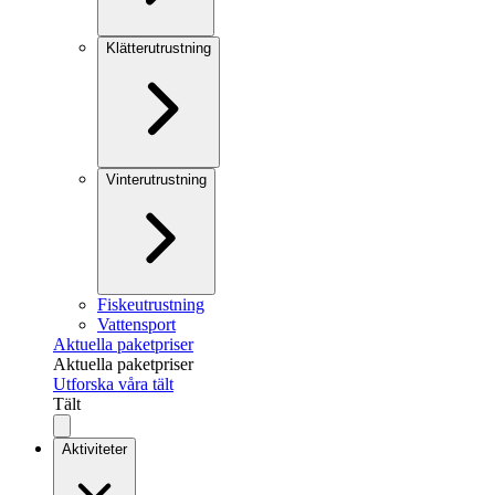
Klätterutrustning
Vinterutrustning
Fiskeutrustning
Vattensport
Aktuella paketpriser
Aktuella paketpriser
Utforska våra tält
Tält
Aktiviteter