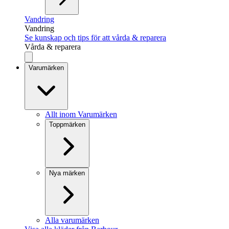
Vandring
Vandring
Se kunskap och tips för att vårda & reparera
Vårda & reparera
Varumärken
Allt inom Varumärken
Toppmärken
Nya märken
Alla varumärken