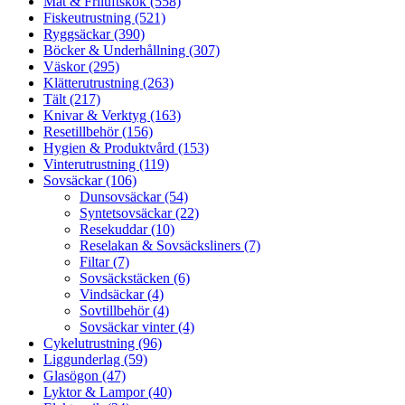
Mat & Friluftskök (558)
Fiskeutrustning (521)
Ryggsäckar (390)
Böcker & Underhållning (307)
Väskor (295)
Klätterutrustning (263)
Tält (217)
Knivar & Verktyg (163)
Resetillbehör (156)
Hygien & Produktvård (153)
Vinterutrustning (119)
Sovsäckar (106)
Dunsovsäckar (54)
Syntetsovsäckar (22)
Resekuddar (10)
Reselakan & Sovsäcksliners (7)
Filtar (7)
Sovsäckstäcken (6)
Vindsäckar (4)
Sovtillbehör (4)
Sovsäckar vinter (4)
Cykelutrustning (96)
Liggunderlag (59)
Glasögon (47)
Lyktor & Lampor (40)