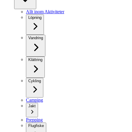
Allt inom Aktiviteter
Löpning
Vandring
Klättring
Cykling
Camping
Jakt
Prepping
Flugfiske