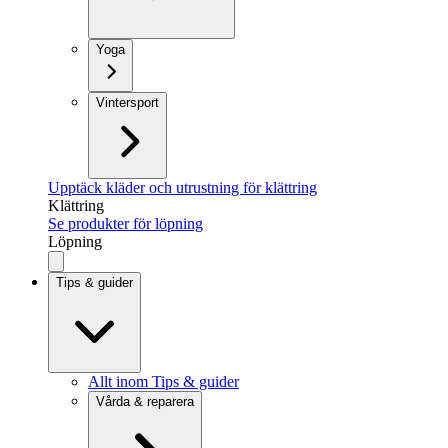
Yoga
Vintersport
Upptäck kläder och utrustning för klättring
Klättring
Se produkter för löpning
Löpning
Tips & guider
Allt inom Tips & guider
Vårda & reparera