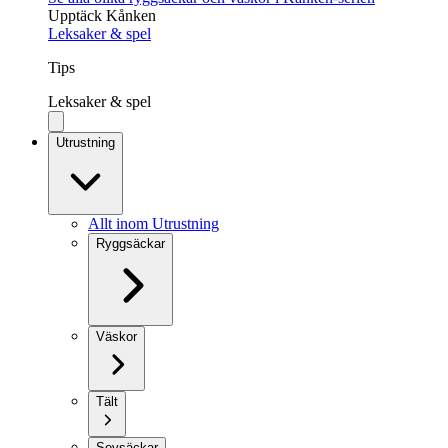
Upptäck Kånken
Leksaker & spel
Tips
Leksaker & spel
Utrustning
Allt inom Utrustning
Ryggsäckar
Väskor
Tält
Sovsäckar