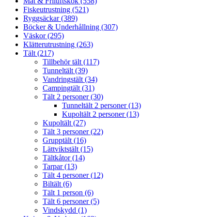
Mat & Friluftskök (558)
Fiskeutrustning (521)
Ryggsäckar (389)
Böcker & Underhållning (307)
Väskor (295)
Klätterutrustning (263)
Tält (217)
Tillbehör tält (117)
Tunneltält (39)
Vandringstält (34)
Campingtält (31)
Tält 2 personer (30)
Tunneltält 2 personer (13)
Kupoltält 2 personer (13)
Kupoltält (27)
Tält 3 personer (22)
Grupptält (16)
Lättviktstält (15)
Tältkåtor (14)
Tarpar (13)
Tält 4 personer (12)
Biltält (6)
Tält 1 person (6)
Tält 6 personer (5)
Vindskydd (1)