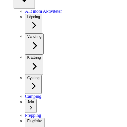
Allt inom Aktiviteter
Löpning
Vandring
Klättring
Cykling
Camping
Jakt
Prepping
Flugfiske