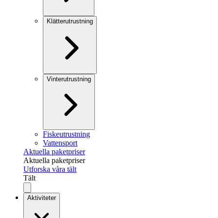
Klätterutrustning
Vinterutrustning
Fiskeutrustning
Vattensport
Aktuella paketpriser
Aktuella paketpriser
Utforska våra tält
Tält
Aktiviteter