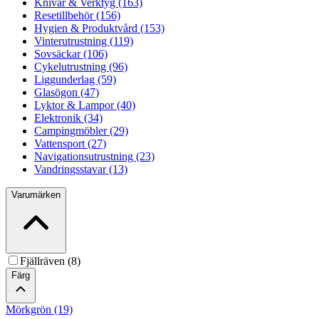
Knivar & Verktyg (163)
Resetillbehör (156)
Hygien & Produktvård (153)
Vinterutrustning (119)
Sovsäckar (106)
Cykelutrustning (96)
Liggunderlag (59)
Glasögon (47)
Lyktor & Lampor (40)
Elektronik (34)
Campingmöbler (29)
Vattensport (27)
Navigationsutrustning (23)
Vandringsstavar (13)
Varumärken
Fjällräven (8)
Färg
Mörkgrön (19)