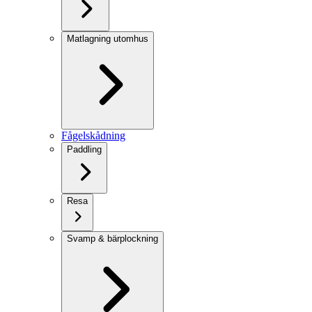
Matlagning utomhus
Fågelskådning
Paddling
Resa
Svamp & bärplockning