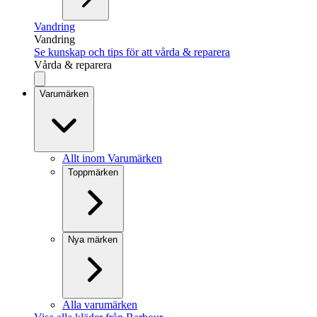
Vandring
Vandring
Se kunskap och tips för att vårda & reparera
Vårda & reparera
Varumärken
Allt inom Varumärken
Toppmärken
Nya märken
Alla varumärken