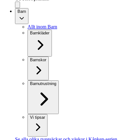
Barn
Allt inom Barn
Barnkläder
Barnskor
Barnutrustning
Vi tipsar
Se alla olika ryggsäckar och väskor i Kånken-serien